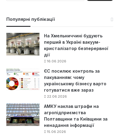
ш
у
к
Популярні публікації
:
На Хмельниччині будують
перший в Україні вакуум-
кристалізатор безперервної
дії
16.06.2026
ЄС посилює контроль за
пакуванням: чому
українському бізнесу варто
готуватися вже зараз
22.06.2026
АМКУ наклав штрафи на
агропідприємства
Полтавщини та Київщини за
ненадання інформації
15.06.2026