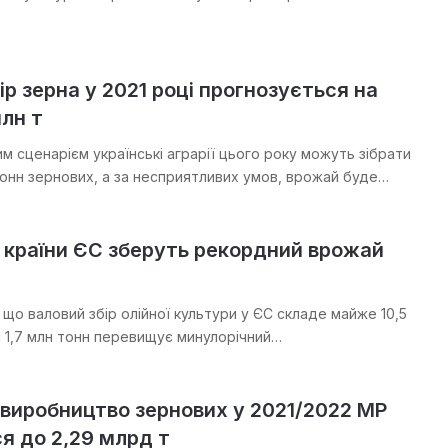
ір зерна у 2021 році прогнозується на
млн т
м сценарієм українські аграрії цього року можуть зібрати
онн зернових, а за несприятливих умов, врожай буде…
і країни ЄС зберуть рекордний врожай
а
що валовий збір олійної культури у ЄС складе майже 10,5
а 1,7 млн тонн перевищує минулорічний…
виробництво зернових у 2021/2022 МР
я до 2,29 млрд т