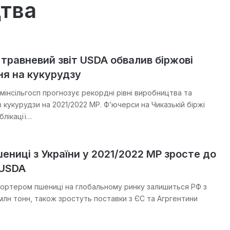
цтва
равневий звіт USDA обвалив біржові
ня на кукурудзу
мінсільгосп прогнозує рекордні рівні виробництва та
в кукурудзи на 2021/2022 МР. Ф’ючерси на Чиказькій біржі
блікації…
ениці з України у 2021/2022 МР зросте до
 USDA
ортером пшениці на глобальному ринку залишиться РФ з
млн тонн, також зростуть поставки з ЄС та Агргентини