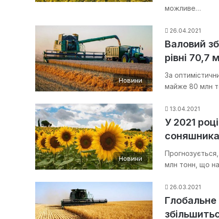
можливе…
26.04.2021
Валовий зб
рівні 70,7 
За оптимістични
Новини
майже 80 млн т
13.04.2021
У 2021 роц
соняшник
Прогнозується, 
Новини
млн тонн, що н
26.03.2021
Глобальне 
збільшитьс