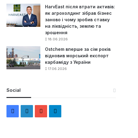
HarvEast після втрати активів:
як агрохолдинг зібрав бізнес
заново і чому зробив ставку
на ліквідність, землю та
зрошення
18.06.2026
Ostchem вперше за сім років
відновив морський експорт
карбаміду з України
17.06.2026
Social
F
L
Y
Т
a
i
o
е
c
n
u
л