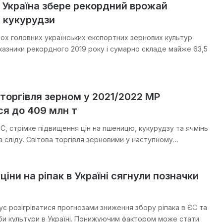
і Україна збере рекордний врожай
 кукурудзи
вох головних українських експортних зернових культур
азники рекордного 2019 року і сумарно складе майже 63,5
торгівля зерном у 2021/2022 МР
ся до 409 млн т
C, стрімке підвищення цін на пшеницю, кукурудзу та ячмінь
з сліду. Світова торгівля зерновими у наступному…
ціни на ріпак в Україні сягнули позначки
є розігріватися прогнозами зниження збору ріпака в ЄС та
вби культури в Україні. Понижуючим фактором може стати