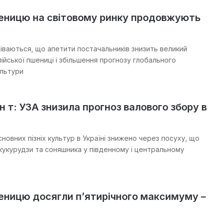
шеницю на світовому ринку продовжують
іваються, що апетити постачальників знизить великий
ійської пшениці і збільшення прогнозу глобального
ультури
н т: УЗА знизила прогноз валового збору в
новних пізніх культур в Україні знижено через посуху, що
 кукурудзи та соняшника у південному і центральному
еницю досягли п’ятирічного максимуму –