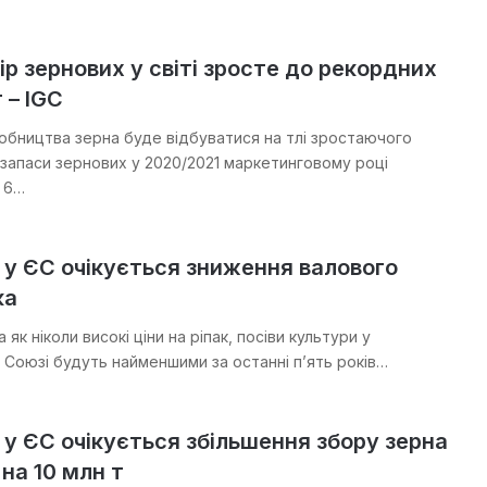
ір зернових у світі зросте до рекордних
 – IGC
обництва зерна буде відбуватися на тлі зростаючого
і запаси зернових у 2020/2021 маркетинговому році
 6…
і у ЄС очікується зниження валового
ка
 як ніколи високі ціни на ріпак, посіви культури у
Союзі будуть найменшими за останні п’ять років…
і у ЄС очікується збільшення збору зерна
 на 10 млн т