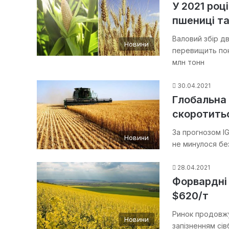
У 2021 роц
пшениці та
Валовий збір д
Новини
перевищить пок
млн тонн
30.04.2021
Глобальна 
скоротить
За прогнозом IG
Новини
не минулося бе
28.04.2021
Форвардні 
$620/т
Ринок продовжу
Новини
запізненням сі