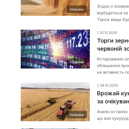
Згідно з попер
Новини
відбудеться за
Також вищи бу
01.12.2020
Торги зерн
червоній зо
Котирування сі
Новини
збільшення про
на активність п
28.10.2020
Врожай ку
за очікува
Аналіз останніх
Новини
що вал кукуруд