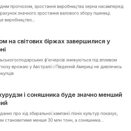
еднім прогнозом, зростання виробництва зерна насамперед
 рахунок значного зростання валового збору пшениці.
де виробництво…
ом на світових біржах завершилися у
ні
льськогосподарських ф’ючерсів знижуються під впливом
гнозу врожаю у Австралії і Південній Америці не дивлячись
окупців
курудзи і соняшника буде значно менший
ний
 даних про хід збиральної кампанії пізніх культур показує,
зи становитиме менше 30 млн тонн, а соняшника…