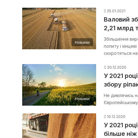
25.01.2021
Валовий зб
2,21 млрд т
Збільшення вир
Новини
попиту і кінцев
скоротяться на
30.12.2020
У 2021 роц
збору ріпа
Не дивлячись на
Новини
Європейському 
10.12.2020
У 2021 роц
більше ніж