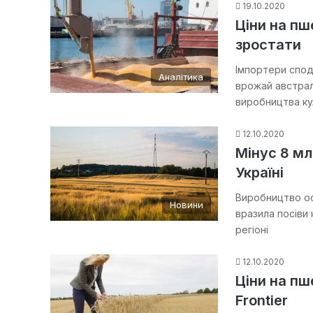
19.10.2020
Ціни на п
зростати
Імпортери спод
Аналітика
врожай австрал
виробництва к
12.10.2020
Мінус 8 мл
Україні
Виробництво ос
Новини
вразила посіви
регіоні
12.10.2020
Ціни на пш
Frontier