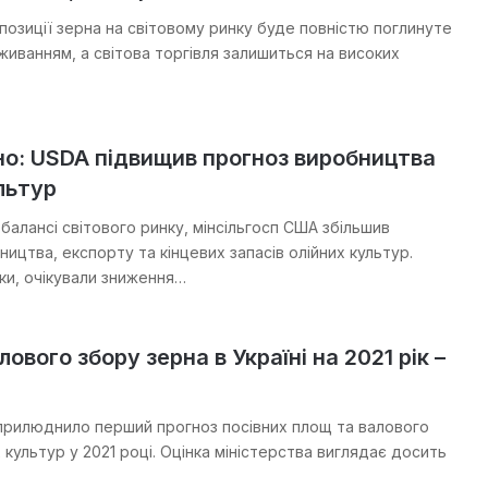
позиції зерна на світовому ринку буде повністю поглинуте
иванням, а світова торгівля залишиться на високих
но: USDA підвищив прогноз виробництва
льтур
балансі світового ринку, мінсільгосп США збільшив
ицтва, експорту та кінцевих запасів олійних культур.
ки, очікували зниження…
ового збору зерна в Україні на 2021 рік –
прилюднило перший прогноз посівних площ та валового
культур у 2021 році. Оцінка міністерства виглядає досить