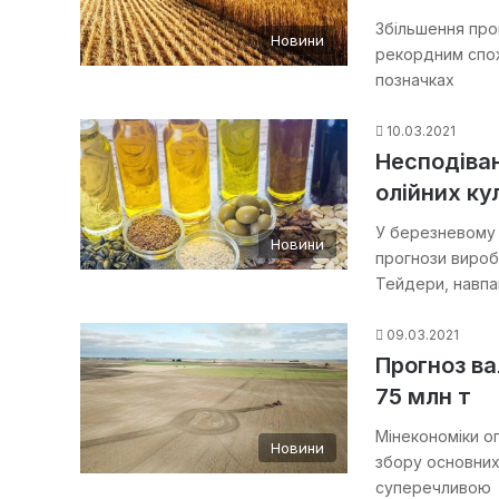
Збільшення про
Новини
рекордним спож
позначках
10.03.2021
Несподіва
олійних ку
У березневому 
Новини
прогнози виробн
Тейдери, навпа
09.03.2021
Прогноз вал
75 млн т
Мінекономіки о
Новини
збору основних 
суперечливою