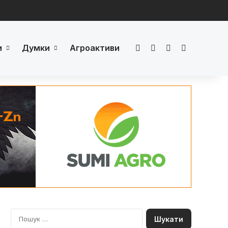
и
Думки
Агроактиви
Facebook
LinkedIn
YouTube
Телеграм
П
о