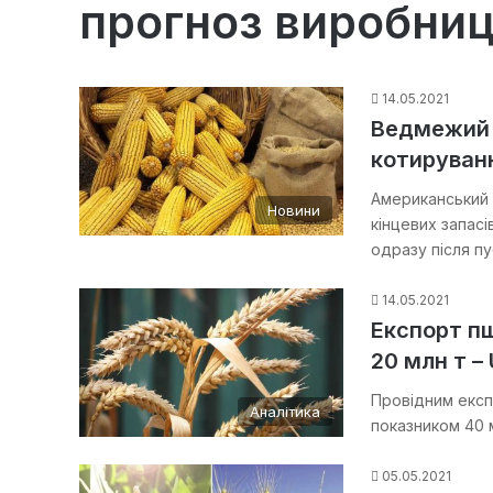
прогноз виробни
14.05.2021
Ведмежий т
котируван
Американський 
Новини
кінцевих запасі
одразу після пу
14.05.2021
Експорт пш
20 млн т –
Провідним експ
Аналітика
показником 40 
05.05.2021