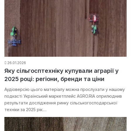
26.01.2026
Яку сільгосптехніку купували аграрії у
2025 році: регіони, бренди та ціни
Аудіоверсію цього матеріалу можна прослухати у нашому
подкасті Український маркетплейс AGRO.RIA оприлюднив
результати дослідження ринку сільськогосподарської
техніки за 2025 рік.…