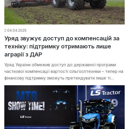
04.04.2025
Уряд звужує доступ до компенсацій за
техніку: підтримку отримають лише
аграрії з ДАР
Уряд України обмежив доступ до державної програми
часткової компенсації вартості сільгосптехніки – тепер на
фінансову підтримку зможуть претендувати лише ті…