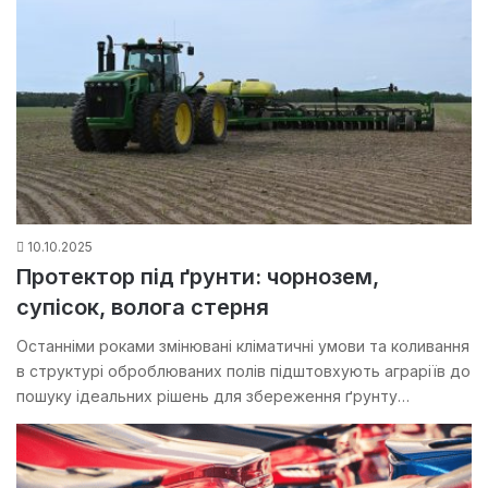
10.10.2025
Протектор під ґрунти: чорнозем,
супісок, волога стерня
Останніми роками змінювані кліматичні умови та коливання
в структурі оброблюваних полів підштовхують аграріїв до
пошуку ідеальних рішень для збереження ґрунту…