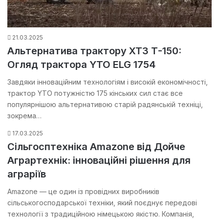
21.03.2025
Альтернатива трактору ХТЗ Т-150:
Огляд трактора YTO ELG 1754
Завдяки інноваційним технологіям і високій економічності,
трактор YTO потужністю 175 кінських сил стає все
популярнішою альтернативою старій радянській техніці,
зокрема…
17.03.2025
Сільгосптехніка Amazone від Дойче
Аграртехнік: інноваційні рішення для
аграріїв
Amazone — це один із провідних виробників
сільськогосподарської техніки, який поєднує передові
технології з традиційною німецькою якістю. Компанія,