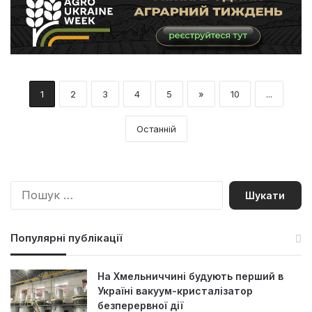
1
2
3
4
5
»
10
...
Останній
П
о
ш
у
Популярні публікації
к
:
На Хмельниччині будують перший в
Україні вакуум-кристалізатор
безперервної дії