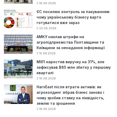
16.06.2026
ЄС посилює контроль за пакуванням:
чому українському бізнесу варто
готуватися вже зараз
22.06.2026
АМКУ наклав штрафи на
агропідприємства Полтавщини та
Київщини за ненадання інформації
15.06.2026
МХП наростив виручку на 31%, але
зафіксував $85 млн збитку у першому
кварталі
16.06.2026
HarvEast після втрати активів: як
агрохолдинг зібрав бізнес заново і
чому зробив ставку на ліквідність,
землю та зрошення
18.06.2026