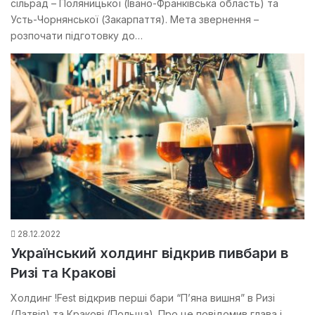
сільрад – Поляницької (Івано-Франківська область) та
Усть-Чорнянської (Закарпаття). Мета звернення –
розпочати підготовку до…
28.12.2022
Український холдинг відкрив пивбари в
Ризі та Кракові
Холдинг !Fest відкрив перші бари “П’яна вишня” в Ризі
(Латвія) та Кракові (Польща). Про це повідомив глава і