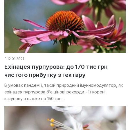
12.01.2021
Ехінацея пурпурова: до 170 тис грн
чистого прибутку з гектару
В умовах пандемії, такий природний імунномодулятор, як
ехінацея пурпурова б’є цінові рекорди - її корені
закуповують вже по 150 грн…