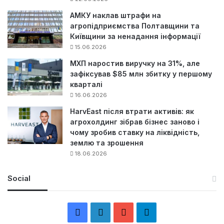
АМКУ наклав штрафи на
агропідприємства Полтавщини та
Київщини за ненадання інформації
15.06.2026
МХП наростив виручку на 31%, але
зафіксував $85 млн збитку у першому
кварталі
16.06.2026
HarvEast після втрати активів: як
агрохолдинг зібрав бізнес заново і
чому зробив ставку на ліквідність,
землю та зрошення
18.06.2026
Social
F
L
Y
Т