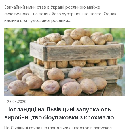
Звичайний кмин став в Україні рослиною майже
екзотичною – на полях його зустрінеш не часто. Однак
насіння цієї чудодійної рослини…
28.04.2020
Шотландці на Львівщині запускають
виробництво біоупаковки з крохмалю
На Львіщині група шотландських інвесторів запускає