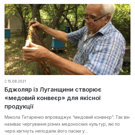
15.08.2021
Бджоляр із Луганщини створює
«медовий конвеєр» для якісної
продукції
Микола Титаренко впроваджує “медовий конвеєр”. Так він
називає чергування різних медоносних культур, які по
черзі квітнуть неподалік його пасіки у…