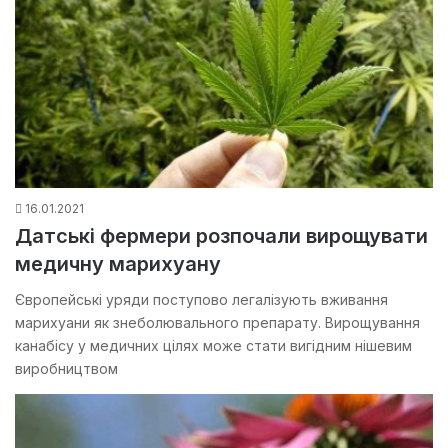
16.01.2021
Датські фермери розпочали вирощувати
медичну марихуану
Європейські уряди поступово легалізують вживання
марихуани як знеболювального препарату. Вирощування
канабісу у медичних цілях може стати вигідним нішевим
виробництвом