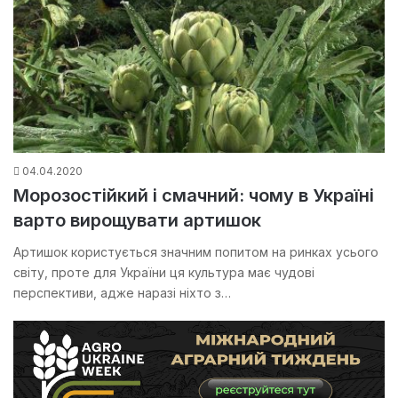
04.04.2020
Морозостійкий і смачний: чому в Україні
варто вирощувати артишок
Артишок користується значним попитом на ринках усього
світу, проте для України ця культура має чудові
перспективи, адже наразі ніхто з…