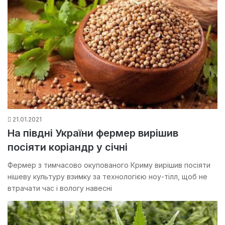
21.01.2021
На півдні України фермер вирішив
посіяти коріандр у січні
Фермер з тимчасово окупованого Криму вирішив посіяти
нішеву культуру взимку за технологією ноу-тілл, щоб не
втрачати час і вологу навесні