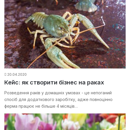
20.04.2020
Кейс: як створити бізнес на раках
Розведення раків у домашніх умовах - це непоганий
спосіб для додаткового заробітку, адже повноцінно
ферма працює не більше 4 місяців…