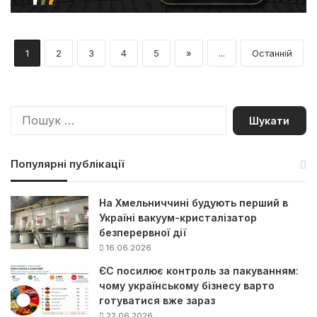
1
2
3
4
5
»
...
Останній
П
о
ш
у
Популярні публікації
к
:
На Хмельниччині будують перший в
Україні вакуум-кристалізатор
безперервної дії
16.06.2026
ЄС посилює контроль за пакуванням:
чому українському бізнесу варто
готуватися вже зараз
22.06.2026