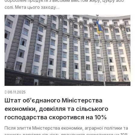
оброблені продукти з високим вмістом жиру, цукру або
солі. Мета цього заходу…
06.11.2025
Штат об’єднаного Міністерства
економіки, довкілля та сільського
господарства скоротився на 10%
Після злиття Міністерства економіки, аграрної політики та
захисту довкілля кількість працівників скоротилася на 10%.