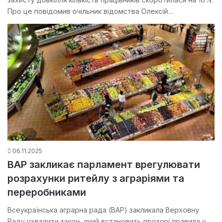
Про це повідомив очільник відомства Олексій…
06.11.2025
ВАР закликає парламент врегулювати
розрахунки ритейлу з аграріями та
переробниками
Всеукраїнська аграрна рада (ВАР) закликала Верховну
Раду ухвалити закон, який встановить прозорі правила у