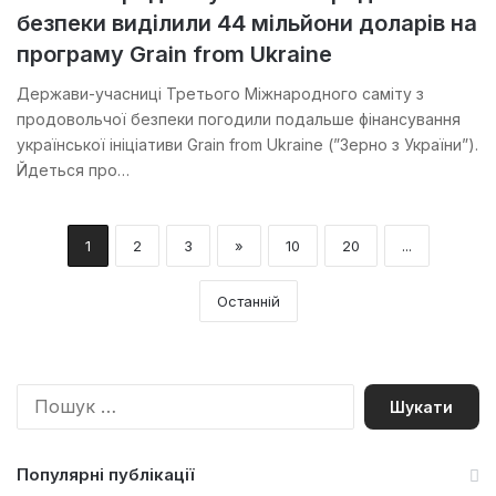
безпеки виділили 44 мільйони доларів на
програму Grain from Ukraine
Держави-учасниці Третього Міжнародного саміту з
продовольчої безпеки погодили подальше фінансування
української ініціативи Grain from Ukraine (”Зерно з України”).
Йдеться про…
1
2
3
»
10
20
...
Останній
П
о
ш
у
Популярні публікації
к