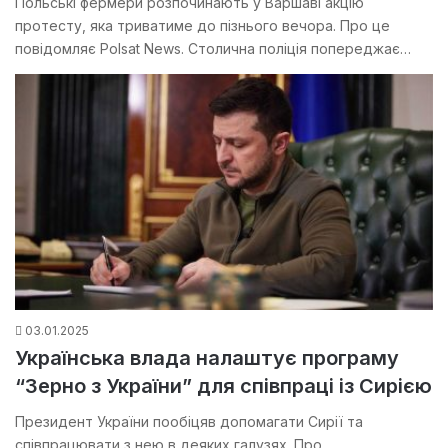
Польські фермери розпочинають у Варшаві акцію
протесту, яка триватиме до пізнього вечора. Про це
повідомляє Polsat News. Столична поліція попереджає…
03.01.2025
Українська влада налаштує програму
“Зерно з України” для співпраці із Сирією
Президент України пообіцяв допомагати Сирії та
співпрацювати з нею в деяких галузях. Про