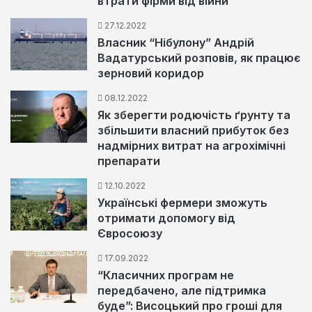
втрати фірми від війни
27.12.2022
Власник “Нібулону” Андрій
Вадатурський розповів, як працює
зерновий коридор
08.12.2022
Як зберегти родючість ґрунту та
збільшити власний прибуток без
надмірних витрат на агрохімічні
препарати
12.10.2022
Українські фермери зможуть
отримати допомогу від
Євросоюзу
17.09.2022
“Класичних програм не
передбачено, але підтримка
буде”: Висоцький про гроші для