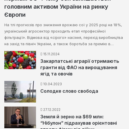
головним активом України на ринку
Європи
На тлі прогнозів про зниження врожаю сої у 2025 році на 18%,
український агросектор проходить етап «професійної
фільтрації». Відмова від «сірого» насіння, перехід виробництва
на захід та північ України, а також боротьба за премію в…
15.11.2024
Закарпатські аграрії отримають
гранти від ФАО на вирощування
ягід та овочів
10.04.2023
Солодке слово свобода
27.12.2022
Земля й зерно на $69 млн:
“Нібулон” підрахував орієнтовні