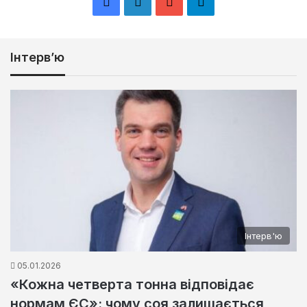
Facebook
LinkedIn
YouTube
Телеграма
Інтерв’ю
Інтерв'ю
05.01.2026
«Кожна четверта тонна відповідає
нормам ЄС»: чому соя залишається