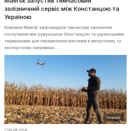
Maersk запустив тимчасовий
залізничний сервіс між Констанцою та
Україною
Компанія Maersk запровадила тимчасове залізничне
сполучення між румунською Констанцою та українськими
терміналами для перевезення вантажів в імпортному та
експортному напрямках.…
Новини
06.08.2026