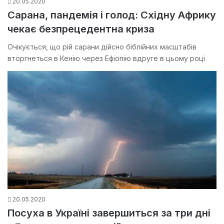
20.05.2020
Сарана, пандемія і голод: Східну Африку
чекає безпрецедентна криза
Очікується, що рій сарани дійсно біблійних масштабів
вторгнеться в Кенію через Ефіопію вдруге в цьому році
20.05.2020
Посуха в Україні завершиться за три дні