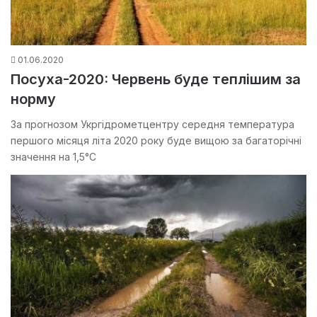
01.06.2020
Посуха-2020: Червень буде теплішим за
норму
За прогнозом Укргідрометцентру середня температура
першого місяця літа 2020 року буде вищою за багаторічні
значення на 1,5°С