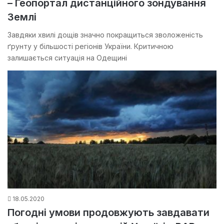
– Геопортал дистанційного зондування
Землі
Завдяки хвилі дощів значно покращиться зволоженість
ґрунту у більшості регіонів України. Критичною
залишається ситуація на Одещині
18.05.2020
Погодні умови продовжують завдавати