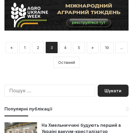
«
1
2
3
4
5
»
10
...
Останній
П
о
ш
у
Популярні публікації
к
:
На Хмельниччині будують перший в
Україні вакуум-кристалізатор