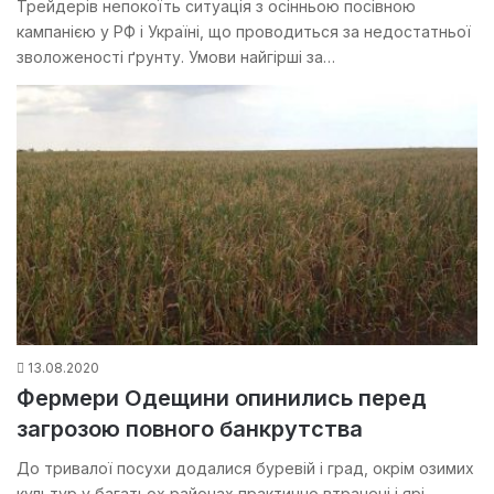
Трейдерів непокоїть ситуація з осінньою посівною
кампанією у РФ і Україні, що проводиться за недостатньої
зволоженості ґрунту. Умови найгірші за…
13.08.2020
Фермери Одещини опинились перед
загрозою повного банкрутства
До тривалої посухи додалися буревій і град, окрім озимих
культур у багатьох районах практично втрачені і ярі