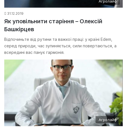
Агролайф
31.12.2019
Як уповільнити старіння – Олексій
Башкірцев
Відпочиньте від рутини та важкої праці: у країні Edem,
серед природи, час зупиняється, сили повертаються, а
всередині вас панує гармонія.
Агролайф