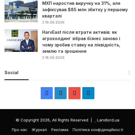
МХП наростив виручку на 31%, але
зафіксував $85 млн збитку у першому
кварталі
16.06.2026
HarvEast після втрати активів: як
агрохолдинг зібрав бізнес заново і
чому зробив ставку на ліквідність,
землю та зрошення
18.06.2026
Social
F
L
Y
Т
a
i
o
е
c
n
u
л
© Copyright 2026, All Rights Reserved |
Landlord.ua
e
k
T
е
Про нас
Журнал
Реклама
Політика конфіденційності