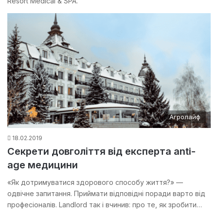
Resort Medical & SPA.
Агролайф
18.02.2019
Секрети довголіття від експерта anti-
age медицини
«Як дотримуватися здорового способу життя?» —
одвічне запитання. Приймати відповідні поради варто від
професіоналів. Landlord так і вчинив: про те, як зробити…