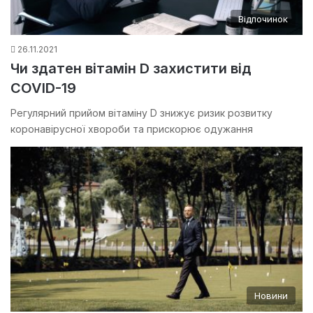
Відпочинок
26.11.2021
Чи здатен вітамін D захистити від
COVID-19
Регулярний прийом вітаміну D знижує ризик розвитку
коронавірусної хвороби та прискорює одужання
Новини