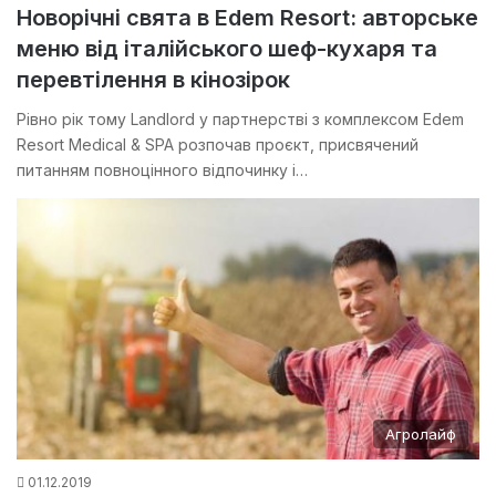
Новорічні свята в Edem Resort: авторське
меню від італійського шеф-кухаря та
перевтілення в кінозірок
Рівно рік тому Landlord у партнерстві з комплексом Edem
Resort Medical & SPA розпочав проєкт, присвячений
питанням повноцінного відпочинку і…
Агролайф
01.12.2019