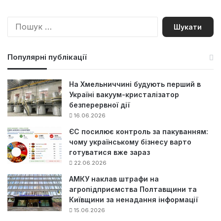
П
о
ш
у
Популярні публікації
к
:
На Хмельниччині будують перший в
Україні вакуум-кристалізатор
безперервної дії
16.06.2026
ЄС посилює контроль за пакуванням:
чому українському бізнесу варто
готуватися вже зараз
22.06.2026
АМКУ наклав штрафи на
агропідприємства Полтавщини та
Київщини за ненадання інформації
15.06.2026