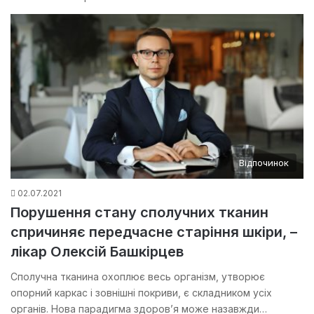
Відпочинок
02.07.2021
Порушення стану сполучних тканин
спричиняє передчасне старіння шкіри, –
лікар Олексій Башкірцев
Сполучна тканина охоплює весь організм, утворює
опорний каркас і зовнішні покриви, є складником усіх
органів. Нова парадигма здоров’я може назавжди…