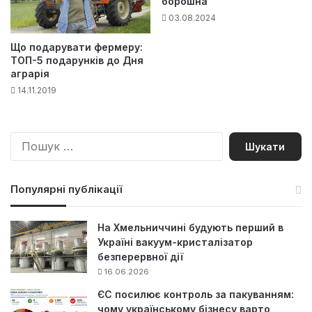
борошна
03.08.2024
Що подарувати фермеру:
ТОП-5 подарунків до Дня
аграрія
14.11.2019
П
о
ш
у
Популярні публікації
к
:
На Хмельниччині будують перший в
Україні вакуум-кристалізатор
безперервної дії
16.06.2026
ЄС посилює контроль за пакуванням:
чому українському бізнесу варто