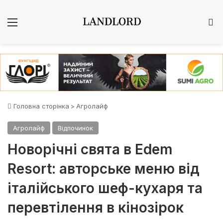
Меню
Ш
Головна сторінка
>
Агролайф
Агролайф
Відпочинок
Новорічні свята в Edem
Resort: авторське меню від
італійського шеф-кухаря та
перевтілення в кінозірок