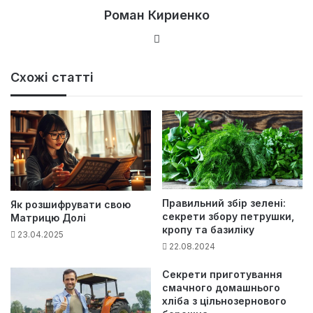
Роман Кириенко
Ве
б-
са
Схожі статті
йт
Правильний збір зелені:
Як розшифрувати свою
секрети збору петрушки,
Матрицю Долі
кропу та базиліку
23.04.2025
22.08.2024
Секрети приготування
смачного домашнього
хліба з цільнозернового