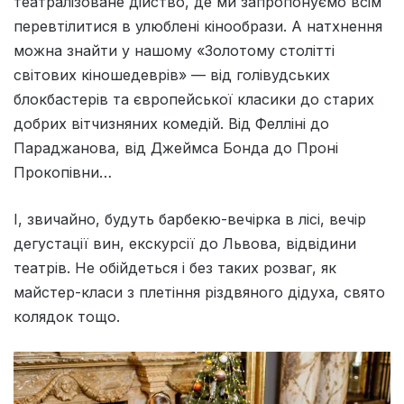
театралізоване дійство, де ми запропонуємо всім
перевтілитися в улюблені кінообрази. А натхнення
можна знайти у нашому «Золотому столітті
світових кіношедеврів» — від голівудських
блокбастерів та європейської класики до старих
добрих вітчизняних комедій. Від Фелліні до
Параджанова, від Джеймса Бонда до Проні
Прокопівни…
І, звичайно, будуть барбекю-вечірка в лісі, вечір
дегустації вин, екскурсії до Львова, відвідини
театрів. Не обійдеться і без таких розваг, як
майстер-класи з плетіння різдвяного дідуха, свято
колядок тощо.