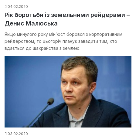
04.02.2020
Рік боротьби із земельними рейдерами –
Денис Малюська
Якщо минулого року мін’юст боровся з корпоративним
рейдерством, то цьогоріч планує завадити тим, хто
вдається до шахрайства з землею.
03.02.2020