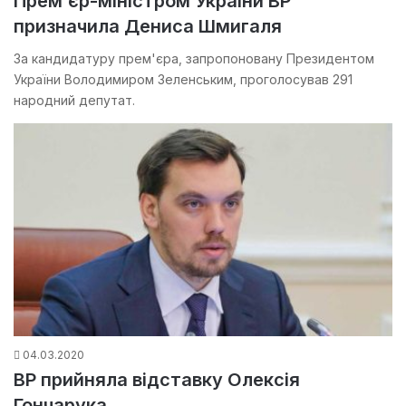
Прем’єр-міністром України ВР
призначила Дениса Шмигаля
За кандидатуру прем'єра, запропоновану Президентом
України Володимиром Зеленським, проголосував 291
народний депутат.
04.03.2020
ВР прийняла відставку Олексія
Гончарука