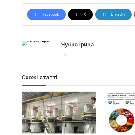
Facebook
X
LinkedIn
Чубко Ірина
Ве
б-
са
йт
Схожі статті