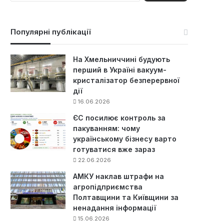
ш
у
к
Популярні публікації
:
На Хмельниччині будують
перший в Україні вакуум-
кристалізатор безперервної
дії
16.06.2026
ЄС посилює контроль за
пакуванням: чому
українському бізнесу варто
готуватися вже зараз
22.06.2026
АМКУ наклав штрафи на
агропідприємства
Полтавщини та Київщини за
ненадання інформації
15.06.2026