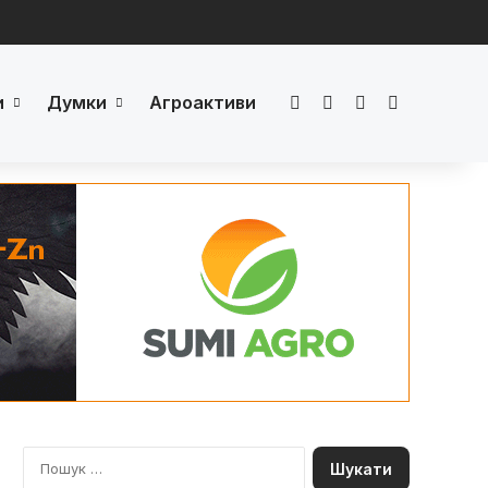
и
Думки
Агроактиви
Facebook
LinkedIn
YouTube
Телеграм
П
о