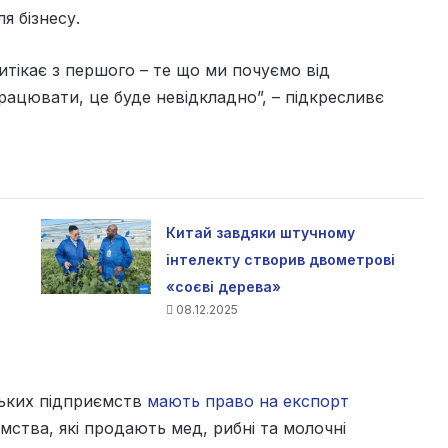
я бізнесу.
витікає з першого – те що ми почуємо від
рацювати, це буде невідкладно”, – підкресливє
Китай завдяки штучному
інтелекту створив двометрові
«соєві дерева»
08.12.2025
ських підприємств
мають право на експорт
ємства, які продають мед, рибні та молочні