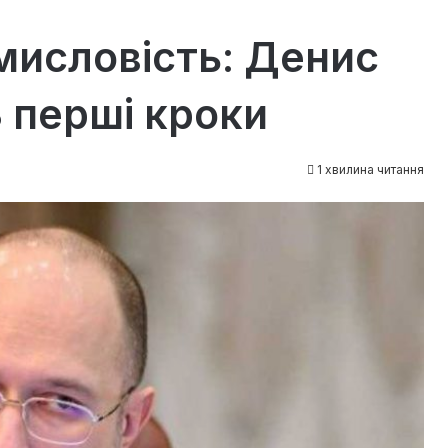
мисловість: Денис
 перші кроки
1 хвилина читання