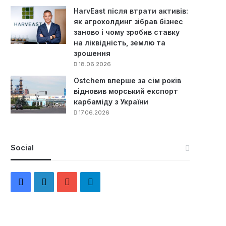
HarvEast після втрати активів:
як агрохолдинг зібрав бізнес
заново і чому зробив ставку
на ліквідність, землю та
зрошення
18.06.2026
Ostchem вперше за сім років
відновив морський експорт
карбаміду з України
17.06.2026
Social
F
L
Y
Т
a
i
o
е
c
n
u
л