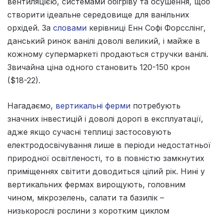
вентиляцією, системами обігріву та осушення, щоб
створити ідеальне середовище для ванільних
орхідей. За
словами
керівниці Енн Софі Форсслінг,
данський ринок ванілі доволі великий, і майже в
кожному супермаркеті продаються стручки ванілі.
Звичайна ціна одного становить 120-150 крон
($18-22).
Нагадаємо,
вертикальні ферми
потребують
значних інвестицій і доволі дорогі в експлуатації,
адже якщо сучасні теплиці застосовують
електродосвічування лише в періоди недостатньої
природної освітленості, то в повністю замкнутих
приміщеннях світити доводиться цілий рік. Нині у
вертикальних фермах вирощують, головним
чином, мікрозелень, салати та базилік –
низькорослі рослини з коротким циклом