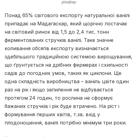
pixabay
Понад 65% світового експорту натуральної ванілі
припадає на Мадагаскар, який щорічно постачає
на світовий ринок від 1,5 до 2,4 тис. тонн
ферментованих стручків ванілі. Таке значне
коливання обсягів експорту визначається
здебільшого традиційною системою вирощування,
що ґрунтується на дрібних фермерах і схильності
садів до погодних умов, таких як циклони. Ще
одна складність виробництва – ваніль цвіте один
раз на рік і якщо запилення не відбувається
протягом 24 годин, то рослина не сформує
бажаних стручків і рік буде втрачено. На ріст і
формування перших квітів, т.зв. вхід у
плодоношення, ванілі потрібно мінімум три роки.