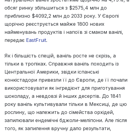
обсяг ринку збільшиться з $2575,4 млн до
приблизно $4092,2 млн до 2033 року. У Європі
щорічно реєструється майже 1800 нових
найменувань продуктів і напоїв зі смаком ванілі,
передає
EastFruit
.
Як і більшість спецій, ваніль росте не скрізь, а
тільки в тропіках. Справжня ваніль походить із
Центральної Америки, звідки іспанські
конкістадори привезли її до Європи, де її почали
використовувати як інгредієнт для приготування
шоколаду, а невдовзі й інших десертів. До 1841
року ваніль культивували тільки в Мексиці, де цю
рослину, що належить до сімейства орхідей,
запилювали ендемічні бджоли-меліпони. Але після
того, як запилення вручну дало результати,