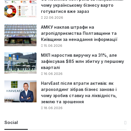
чому українському бізнесу варто
готуватися вже зараз
22.06.2026
АМКУ наклав штрафи на
агропідприємства Полтавщини та
Київщини за ненадання інформації
15.06.2026
МХП наростив виручку на 31%, але
зафіксував $85 млн збитку у першому
кварталі
16.06.2026
HarvEast після втрати активів: як
агрохолдинг зібрав бізнес заново і
чому зробив ставку на ліквідність,
землю та зрошення
18.06.2026
Social