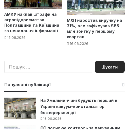
АМКУ наклав штрафи на
агропідприємства
МХП наростив виручку на
Полтавщини та Київщини
31%, але зафіксував $85
за ненадання інформації
млн збитку у першому
кварталі
15.06.2026
16.06.2026
П
о
ш
у
Популярні публікації
к
:
На Хмельниччині будують перший в
Україні вакуум-кристалізатор
безперервної дії
16.06.2026
ЄС посилює контроль за пакуванням: