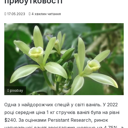
прибутковості
17.05.2023
4 хвилин читання
pixabay
Одна з найдорожчих спецій у світі ваніль. У 2022
році середня ціна 1 кг стручків ванілі була на рівні
$240. За оцінками Persistant Research, ринок
натуральної ванілі зростатиме щорічно на 4,75%, а