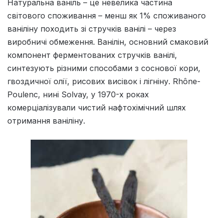
Натуральна ваніль – це невелика частина
світового споживання – менш як 1% споживаного
ваніліну походить зі стручків ванілі – через
виробничі обмеження. Ванілін, основний смаковий
компонент ферментованих стручків ванілі,
синтезують різними способами з соснової кори,
гвоздичної олії, рисових висівок і лігніну. Rhône-
Poulenc, нині Solvay, у 1970-х роках
комерціалізували чистий нафтохімічний шлях
отримання ваніліну.