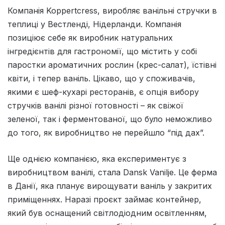
Компанія Koppertcress, виробляє ванільні стручки в
теплиці у Вестленді, Нідерланди. Компанія
позиціює себе як виробник натуральних
інгредієнтів для гастрономії, що містить у собі
паростки ароматичних рослин (крес-салат), їстівні
квіти, і тепер ваніль. Цікаво, що у споживачів,
якими є шеф-кухарі ресторанів, є опція вибору
стручків ванілі різної готовності – як свіжої
зеленої, так і ферментованої, що було неможливо
до того, як виробництво не перейшло “під дах”.
Ще однією компанією, яка експериментує з
виробництвом ванілі, стала Dansk Vanilje. Це ферма
в Данії, яка планує вирощувати ваніль у закритих
приміщеннях. Наразі проєкт займає контейнер,
який був оснащений світлодіодним освітленням,