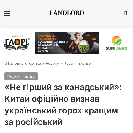
Меню
Ш
Головна сторінка
>
Новини
>
Рослинництво
Рослинництво
«Не гірший за канадський»:
Китай офіційно визнав
український горох кращим
за російський