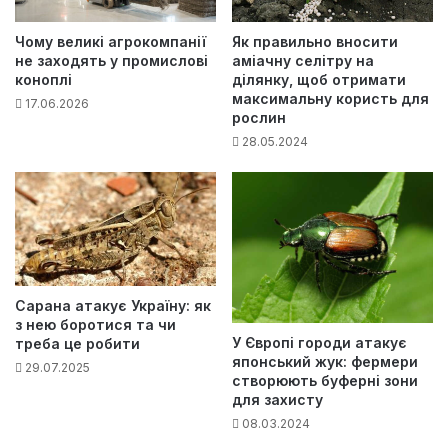
Як правильно вносити
Чому великі агрокомпанії
аміачну селітру на
не заходять у промислові
ділянку, щоб отримати
коноплі
максимальну користь для
17.06.2026
рослин
28.05.2024
Сарана атакує Україну: як
з нею боротися та чи
У Європі городи атакує
треба це робити
японський жук: фермери
29.07.2025
створюють буферні зони
для захисту
08.03.2024