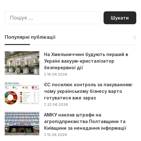
П
о
ш
у
Популярні публікації
к
:
На Хмельниччині будують перший в
Україні вакуум-кристалізатор
безперервної дії
16.06.2026
ЄС посилює контроль за пакуванням:
чому українському бізнесу варто
готуватися вже зараз
22.06.2026
АМКУ наклав штрафи на
агропідприємства Полтавщини та
Київщини за ненадання інформації
15.06.2026