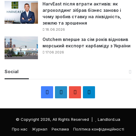
HarvEast після втрати активів: як
агрохолдинг зібрав бізнес заново і
чому зробив ставку на ліквідність,
землю та зрошення
18.06.2026
Ostchem вперше за сім років відновив
морський експорт карбаміду з України
17.06.2026
Social
F
L
Y
Т
a
i
o
е
c
n
u
л
© Copyright 2026, All Rights Reserved |
Landlord.ua
e
k
T
е
Про нас
Журнал
Реклама
Політика конфіденційності