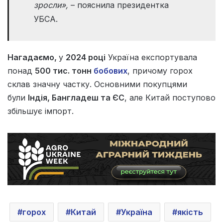
зросли»,
– пояснила президентка
УБСА.
Нагадаємо,
у
2024 році
Україна експортувала
понад
500 тис. тонн
бобових
, причому горох
склав значну частку. Основними покупцями
були
Індія, Бангладеш та ЄС
, але Китай поступово
збільшує імпорт.
горох
Китай
Україна
якість