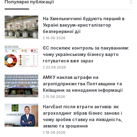
Популярні публікації
к
:
На Хмельниччині будують перший в
Україні вакуум-кристалізатор
безперервної дії
16.06.2026
ЄС посилює контроль за пакуванням:
чому українському бізнесу варто
готуватися вже зараз
22.06.2026
АМКУ наклав штрафи на
агропідприємства Полтавщини та
Київщини за ненадання інформації
15.06.2026
HarvEast після втрати активів: як
агрохолдинг зібрав бізнес заново і
чому зробив ставку на ліквідність,
землю та зрошення
18.06.2026