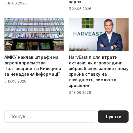
зараз
16.06.2026
22.06.2026
АМКУ наклав штрафи на
HarvEast після втрати
агропідприємства
активів: як агрохолдинг
Полтавщини та Київщини
зібрав бізнес заново і чому
за ненадання інформації
зробив ставку на
ліквідність, землю та
15.06.2026
зрошення
18.06.2026
П
о
ш
у