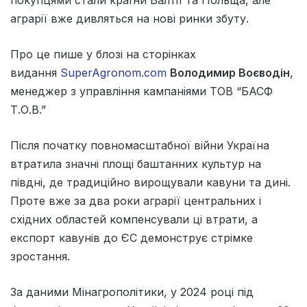
аграрії вже дивляться на нові ринки збуту.
Про це пише у блозі на сторінках
видання
SuperAgronom.com
Володимир Воєводін
,
менеджер з управління кампаніями ТОВ “БАСФ
Т.О.В.”
Після початку повномасштабної війни Україна
втратила значні площі баштанних культур на
півдні, де традиційно вирощували кавуни та дині.
Проте вже за два роки аграрії центральних і
східних областей компенсували ці втрати, а
експорт кавунів до ЄС демонструє стрімке
зростання.
За даними Мінагрополітики, у 2024 році під