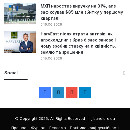
МХП наростив виручку на 31%, але
зафіксував $85 млн збитку у першому
кварталі
16.06.2026
HarvEast після втрати активів: як
агрохолдинг зібрав бізнес заново і
чому зробив ставку на ліквідність,
землю та зрошення
18.06.2026
Social
F
L
Y
Т
a
i
o
е
c
n
u
л
© Copyright 2026, All Rights Reserved |
Landlord.ua
e
k
T
е
Про нас
Журнал
Реклама
Політика конфіденційності