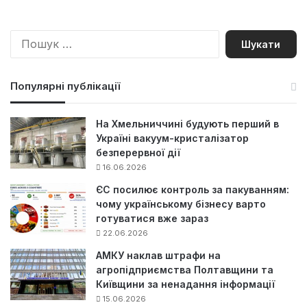
П
о
ш
у
Популярні публікації
к
:
На Хмельниччині будують перший в
Україні вакуум-кристалізатор
безперервної дії
16.06.2026
ЄС посилює контроль за пакуванням:
чому українському бізнесу варто
готуватися вже зараз
22.06.2026
АМКУ наклав штрафи на
агропідприємства Полтавщини та
Київщини за ненадання інформації
15.06.2026