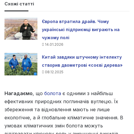
Схожі статті
Європа втратила драйв. Чому
українські підприємці виграють на
чужому полі
14.01.2026
Китай завдяки штучному інтелекту
створив двометрові «соєві дерева»
08.12.2025
Нагадаємо
, що
болота
є одними з найбільш
ефективних природних поглиначів вуглецю. Їх
збереження та відновлення мають не лише
екологічне, а й глобальне кліматичне значення. В
умовах кліматичних змін болота можуть
відігравати ключову роль у зменшенні викидів