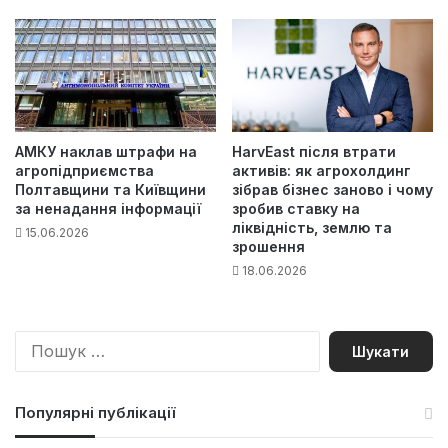
АМКУ наклав штрафи на
HarvEast після втрати
агропідприємства
активів: як агрохолдинг
Полтавщини та Київщини
зібрав бізнес заново і чому
за ненадання інформації
зробив ставку на
ліквідність, землю та
15.06.2026
зрошення
18.06.2026
П
о
ш
у
Популярні публікації
к
: