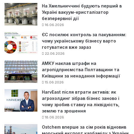
На Хмельниччині будують перший в
Україні вакуум-кристалізатор
безперервної дії
16.06.2026
ЄС посилює контроль за пакуванням:
чому українському бізнесу варто
готуватися вже зараз
22.06.2026
АМКУ наклав штрафи на
агропідприємства Полтавщини та
Київщини за ненадання інформації
15.06.2026
HarvEast після втрати активів: як
агрохолдинг зібрав бізнес заново і
чому зробив ставку на ліквідність,
землю та зрошення
18.06.2026
Ostchem вперше за сім років відновив
морський експорт карбаміду з України