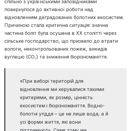
спільно з українськими заповідниками
повернулося до активної роботи над
відновленням деградованих болотних екосистем.
Причиною стала критична ситуація: значна
частина боліт була осушена в XX столітті через
сільське господарство, що призвело до втрати
вологи, неконтрольованих пожеж, викидів
вуглецю (CO₂) та зниження біорізноманіття.
«При виборі територій для
відновлення ми керувалися такими
критеріями, як розмір, цінність
екосистем і біорізноманіття. Водно-
болотні угіддя – це не лише вода, а й
усі форми життя, які вони
підтримують. Саме тому ми