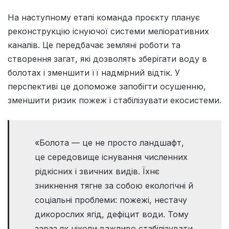
На наступному етапі команда проєкту планує
реконструкцію існуючої системи меліоративних
каналів. Це передбачає земляні роботи та
створення загат, які дозволять зберігати воду в
болотах і зменшити її надмірний відтік. У
перспективі це допоможе запобігти осушенню,
зменшити ризик пожеж і стабілізувати екосистеми.
«Болота — це не просто ландшафт,
це середовище існування численних
рідкісних і звичних видів. Їхнє
зникнення тягне за собою екологічні й
соціальні проблеми: пожежі, нестачу
дикорослих ягід, дефіцит води. Тому
зараз як ніколи важливо стабілізувати