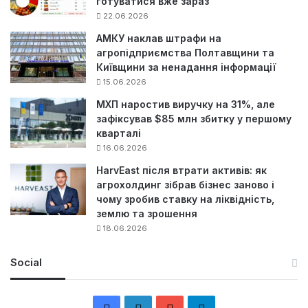
готуватися вже зараз
22.06.2026
АМКУ наклав штрафи на
агропідприємства Полтавщини та
Київщини за ненадання інформації
15.06.2026
МХП наростив виручку на 31%, але
зафіксував $85 млн збитку у першому
кварталі
16.06.2026
HarvEast після втрати активів: як
агрохолдинг зібрав бізнес заново і
чому зробив ставку на ліквідність,
землю та зрошення
18.06.2026
Social