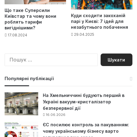
Що таке Суперсили
Куди сходити закоханій
Київстар та чому вони
парі у Києві: 7 ідей для
роблять тарифи
незабутнього побачення
вигіднішими?
29.04.2025
17.08.2024
П
о
ш
у
Популярні публікації
к
:
На Хмельниччині будують перший в
Україні вакуум-кристалізатор
безперервної дії
16.06.2026
ЄС посилює контроль за пакуванням:
чому українському бізнесу варто