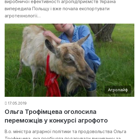
виробничої ефективності агропідприємств Україна
випередила Польщу і вже почала експортувати
агротехнології…
Агролайф
17.05.2019
Ольга Трофімцева оголосила
переможців у конкурсі агрофото
В.о. міністра аграрної політики та продовольства Ольга
Трофімцева, яка пообіцяла подарувати вишиванку за