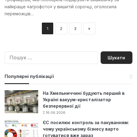
найкраще «агрофото» у вишитій сорочці, оголосила
переможців…
1
2
3
»
П
о
ш
у
Популярні публікації
к
:
На Хмельниччині будують перший в
Україні вакуум-кристалізатор
безперервної дії
16.06.2026
ЄС посилює контроль за пакуванням:
чому українському бізнесу варто
готуватися вже зараз