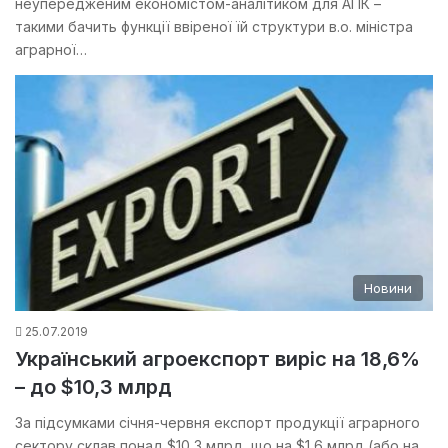
неупередженим економістом-аналітиком для АПК –
такими бачить функції ввіреної їй структури в.о. міністра
аграрної…
Новини
25.07.2019
Український агроекспорт виріс на 18,6%
– до $10,3 млрд
За підсумками січня-червня експорт продукції аграрного
сектору склав понад $10,3 млрд, що на $1,6 млрд (або на