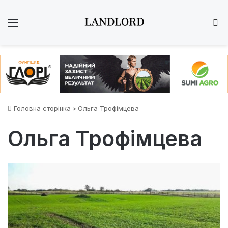
Меню
Ш
Головна сторінка
>
Ольга Трофімцева
Ольга Трофімцева