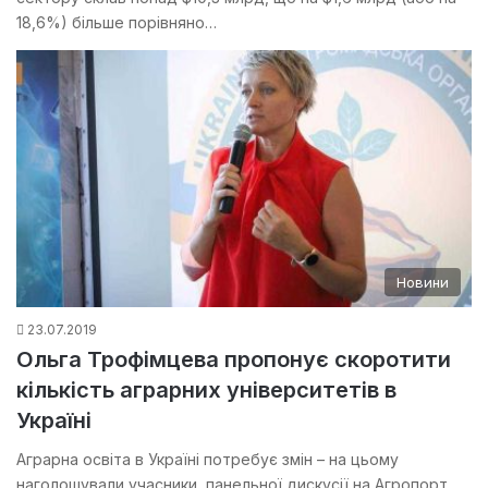
18,6%) більше порівняно…
Новини
23.07.2019
Ольга Трофімцева пропонує скоротити
кількість аграрних університетів в
Україні
Аграрна освіта в Україні потребує змін – на цьому
наголошували учасники панельної дискусії на Агропорт