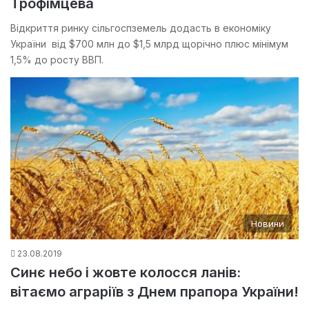
Трофімцева
Відкриття ринку сільгоспземель додасть в економіку
України від $700 млн до $1,5 млрд щорічно плюс мінімум
1,5% до росту ВВП.
Новини
23.08.2019
Синє небо і жовте колосся ланів:
вітаємо аграріїв з Днем прапора України!