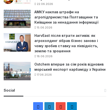
22.06.2026
АМКУ наклав штрафи на
агропідприємства Полтавщини та
Київщини за ненадання інформації
15.06.2026
HarvEast після втрати активів: як
агрохолдинг зібрав бізнес заново і
чому зробив ставку на ліквідність,
землю та зрошення
18.06.2026
Ostchem вперше за сім років відновив
морський експорт карбаміду з України
17.06.2026
Social
F
L
Y
Т