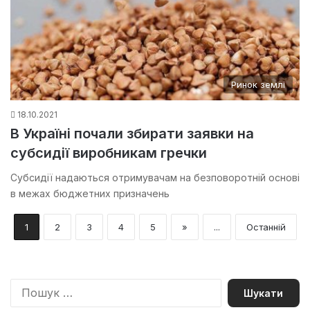
Ринок землі
18.10.2021
В Україні почали збирати заявки на
субсидії виробникам гречки
Субсидії надаються отримувачам на безповоротній основі
в межах бюджетних призначень
1
2
3
4
5
»
...
Останній
П
о