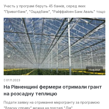
Участь у програмі беруть 45 банків, серед яких
"Приватбанк", "Ощадбанк", "Райффайзен Банк Аваль" тощо
Новини
01.11.2023
На Рівненщині фермери отримали грант
на розсадну теплицю
Подати заявку на отримання мікрогранту за програмою
"Власну справу" можна на порталі "Дія"