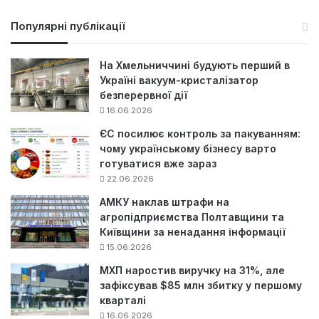
ш
у
Популярні публікації
к
:
На Хмельниччині будують перший в
Україні вакуум-кристалізатор
безперервної дії
16.06.2026
ЄС посилює контроль за пакуванням:
чому українському бізнесу варто
готуватися вже зараз
22.06.2026
АМКУ наклав штрафи на
агропідприємства Полтавщини та
Київщини за ненадання інформації
15.06.2026
МХП наростив виручку на 31%, але
зафіксував $85 млн збитку у першому
кварталі
16.06.2026