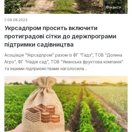
Фінанси
09.08.2023
Укрсадпром просить включити
протиградові сітки до держпрограми
підтримки садівництва
Асоціація “Укрсадпром” разом із ФГ “Гадз”, ТОВ “Долина
Агро”, ФГ “Надія сад”, ТОВ “Уманська фруктова компанія”
та іншими підприємствами наголосила…