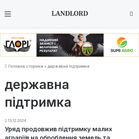
Меню
Ш
Головна сторінка
>
державна підтримка
державна
підтримка
13.12.2024
Уряд продовжив підтримку малих
аграріїв на оброблення земель та