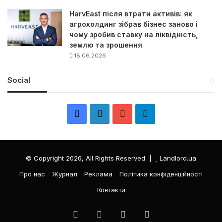
HarvEast після втрати активів: як
агрохолдинг зібрав бізнес заново і
чому зробив ставку на ліквідність,
землю та зрошення
18.06.2026
Social
F
L
Y
Т
a
i
o
е
c
n
u
л
© Copyright 2026, All Rights Reserved |
Landlord.ua
e
k
T
е
Про нас
Журнал
Реклама
Політика конфіденційності
Контакти
b
e
u
г
o
d
b
р
Facebook
LinkedIn
YouTube
Телеграма