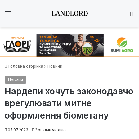
Меню
Ш
Головна сторінка
>
Новини
Новини
Нардепи хочуть законодавчо
врегулювати митне
оформлення біометану
07.07.2023
2 хвилин читання