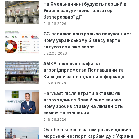
На Хмельниччині будують перший в
Україні вакуум-кристалізатор
безперервної дії
16.06.2026
ЄС посилює контроль за пакуванням:
чому українському бізнесу варто
готуватися вже зараз
22.06.2026
АМКУ наклав штрафи на
агропідприємства Полтавщини та
Київщини за ненадання інформації
15.06.2026
HarvEast після втрати активів: як
агрохолдинг зібрав бізнес заново і
чому зробив ставку на ліквідність,
землю та зрошення
18.06.2026
Ostchem вперше за сім років відновив
морський експорт карбаміду з України