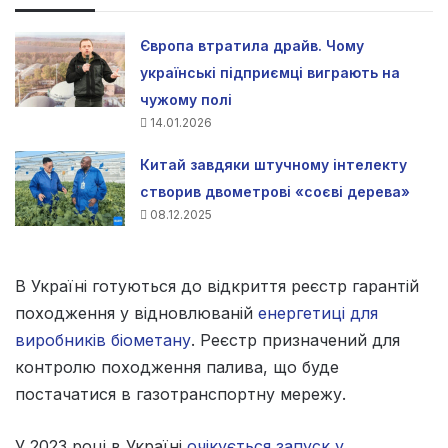
Європа втратила драйв. Чому
українські підприємці виграють на
чужому полі
14.01.2026
Китай завдяки штучному інтелекту
створив двометрові «соєві дерева»
08.12.2025
В Україні готуються до відкриття реєстр гарантій
походження у відновлюваній
енергетиці для
виробників біометану
. Реєстр призначений для
контролю походження палива, що буде
постачатися в газотранспортну мережу.
У 2023 році в Україні
очікується запуск у