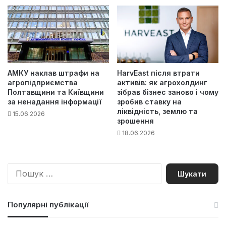
АМКУ наклав штрафи на
HarvEast після втрати
агропідприємства
активів: як агрохолдинг
Полтавщини та Київщини
зібрав бізнес заново і чому
за ненадання інформації
зробив ставку на
ліквідність, землю та
15.06.2026
зрошення
18.06.2026
П
о
ш
у
Популярні публікації
к
: