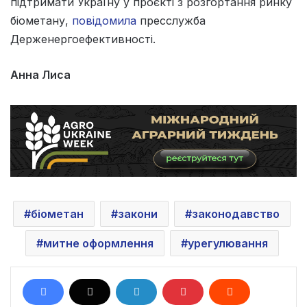
підтримати Україну у проєкті з розгортання ринку
біометану,
повідомила
пресслужба
Держенергоефективності.
Анна Лиса
біометан
закони
законодавство
митне оформлення
урегулювання