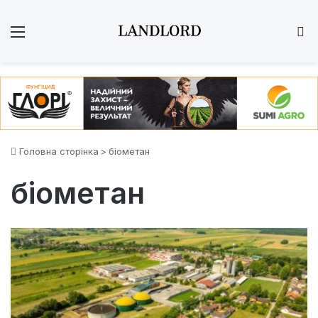
Меню
Ш
Головна сторінка
>
біометан
біометан