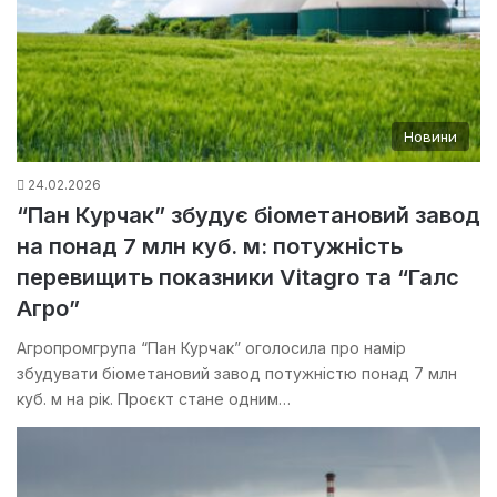
Новини
24.02.2026
“Пан Курчак” збудує біометановий завод
на понад 7 млн куб. м: потужність
перевищить показники Vitagro та “Галс
Агро”
Агропромгрупа “Пан Курчак” оголосила про намір
збудувати біометановий завод потужністю понад 7 млн
куб. м на рік. Проєкт стане одним…