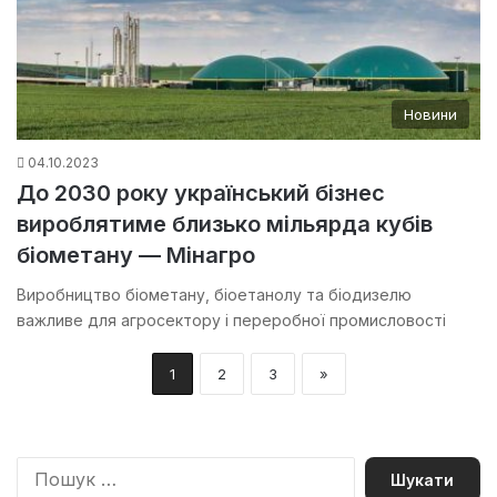
Новини
04.10.2023
До 2030 року український бізнес
вироблятиме близько мільярда кубів
біометану — Мінагро
Виробництво біометану, біоетанолу та біодизелю
важливе для агросектору і переробної промисловості
1
2
3
»
П
о