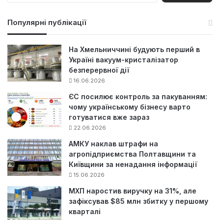
ш
у
Популярні публікації
к
:
На Хмельниччині будують перший в
Україні вакуум-кристалізатор
безперервної дії
16.06.2026
ЄС посилює контроль за пакуванням:
чому українському бізнесу варто
готуватися вже зараз
22.06.2026
АМКУ наклав штрафи на
агропідприємства Полтавщини та
Київщини за ненадання інформації
15.06.2026
МХП наростив виручку на 31%, але
зафіксував $85 млн збитку у першому
кварталі