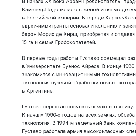
В начале XX века Абрам Гробокопатель, прад
Каменец‑Подольского с женой и пятью детьм
в Российской империи. В городе Карлос‑Каса
евреи‑иммигранты основали колонию и занял
барон Морис де Хирш, приобретая и отдавая
15 га и семья Гробокопателей.
В первые годы работы Густаво совмещал раз
в Университете Буэнос‑Айреса. В конце 1980‑
знакомился с инновационными технологиями 
технология нулевой обработки почвы, котора
в Аргентине.
Густаво перестал покупать землю и технику. 
К началу 1990‑х годов на всех землях, обраб
технология. В 1994‑м земельный банк компани
Густаво работала армия высококлассных спе