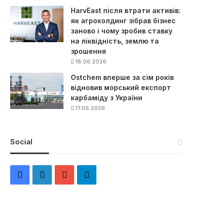
HarvEast після втрати активів:
як агрохолдинг зібрав бізнес
заново і чому зробив ставку
на ліквідність, землю та
зрошення
18.06.2026
Ostchem вперше за сім років
відновив морський експорт
карбаміду з України
17.06.2026
Social
F
L
Y
Т
a
i
o
е
c
n
u
л