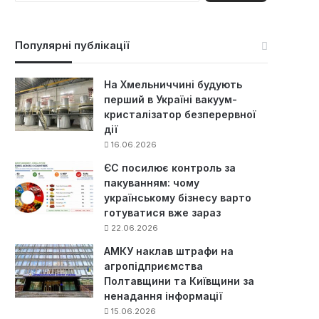
ш
у
к
Популярні публікації
:
На Хмельниччині будують
перший в Україні вакуум-
кристалізатор безперервної
дії
16.06.2026
ЄС посилює контроль за
пакуванням: чому
українському бізнесу варто
готуватися вже зараз
22.06.2026
АМКУ наклав штрафи на
агропідприємства
Полтавщини та Київщини за
ненадання інформації
15.06.2026