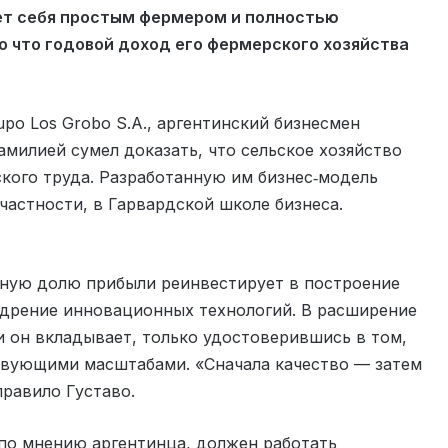
ает себя простым фермером и полностью
о что годовой доход его фермерского хозяйства
po Los Grobo S.A., аргентинский бизнесмен
амилией сумел доказать, что сельское хозяйство
ского труда. Разработанную им бизнес‑модель
 частности, в Гарвардской школе бизнеса.
иную долю прибыли реинвестирует в построение
едрение инновационных технологий. В расширение
и он вкладывает, только удостоверившись в том,
ствующими масштабами. «Сначала качество — затем
правило Густаво.
 по мнению аргентинца, должен работать