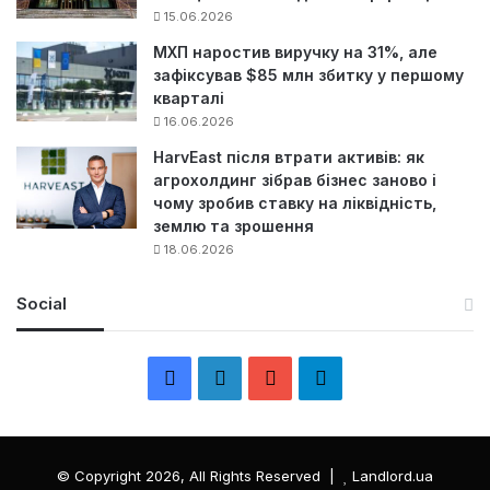
15.06.2026
МХП наростив виручку на 31%, але
зафіксував $85 млн збитку у першому
кварталі
16.06.2026
HarvEast після втрати активів: як
агрохолдинг зібрав бізнес заново і
чому зробив ставку на ліквідність,
землю та зрошення
18.06.2026
Social
F
L
Y
Т
a
i
o
е
c
n
u
л
© Copyright 2026, All Rights Reserved |
Landlord.ua