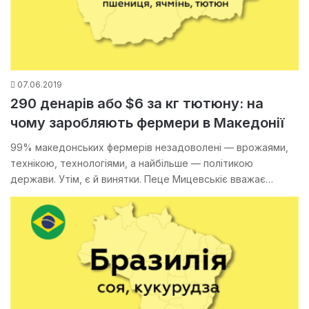
07.06.2019
290 денарів або $6 за кг тютюну: на
чому заробляють фермери в Македонії
99% македонських фермерів незадоволені — врожаями,
технікою, технологіями, а найбільше — політикою
держави. Утім, є й винятки. Пеце Мицевськіє вважає…