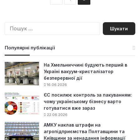
П
о
ш
у
Популярні публікації
к
:
На Хмельниччині будують перший в
Україні вакуум-кристалізатор
безперервної дії
16.06.2026
ЄС посилює контроль за пакуванням:
чому українському бізнесу варто
готуватися вже зараз
22.06.2026
АМКУ наклав штрафи на
агропідприємства Полтавщини та
Київщини за ненадання інформації