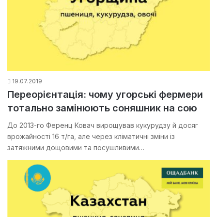
19.07.2019
Переорієнтація: чому угорські фермери
тотально замінюють соняшник на сою
До 2013-го Ференц Ковач вирощував кукурудзу й досяг
врожайності 16 т/га, але через кліматичні зміни із
затяжними дощовими та посушливими…