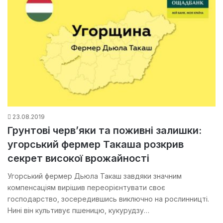
23.08.2019
Грунтові черв’яки та поживні залишки:
угорський фермер Такаша розкрив
секрет високої врожайності
Угорський фермер Дьюла Такаш завдяки значним
компенсаціям вирішив переорієнтувати своє
господарство, зосередившись виключно на рослинницті.
Нині він культивує пшеницю, кукурудзу…