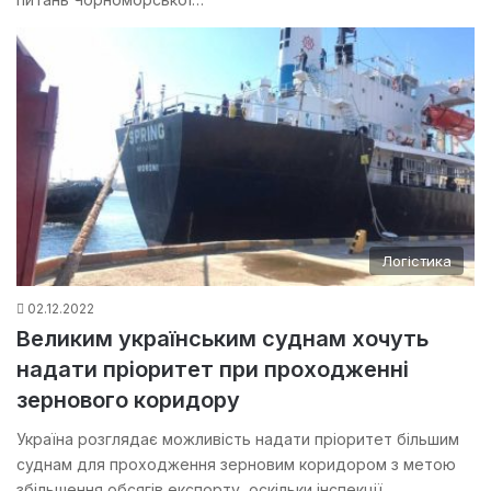
Логістика
02.12.2022
Великим українським суднам хочуть
надати пріоритет при проходженні
зернового коридору
Україна розглядає можливість надати пріоритет більшим
суднам для проходження зерновим коридором з метою
збільшення обсягів експорту, оскільки інспекції