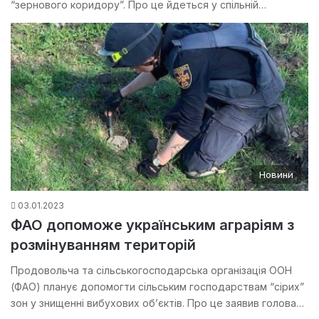
“зернового коридору”. Про це йдеться у спільній…
Новини
03.01.2023
ФАО допоможе українським аграріям з
розмінуванням територій
Продовольча та сільськогосподарська організація ООН
(ФАО) планує допомогти сільським господарствам “сірих”
зон у знищенні вибухових об’єктів. Про це заявив голова…