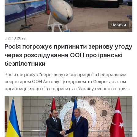
Новини
21.10.2022
Росія погрожує припинити зернову угоду
через розслідування ООН про іранські
безпілотники
Росія погрожує “переглянути співпрацю” з Генеральним
секретарем ООН Антоніу Гутеррішем та Секретаріатом
організації, якщо він відправить в Україну експертів для…