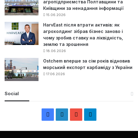
агропідприємства Полтавщини та
Київщини за ненадання інформації
15.06.2026
HarvEast після втрати активів: як
агрохолдинг зібрав бізнес заново і
чому зробив ставку на ліквідність,
землю та зрошення
18.06.2026
Ostchem вперше за сім років відновив
морський експорт карбаміду з України
17.06.2026
Social
F
L
Y
Т
a
i
o
е