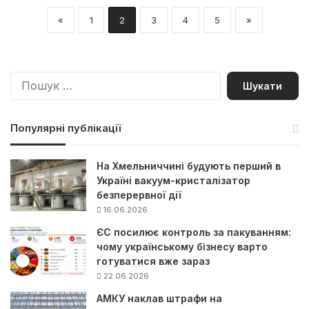
«
1
2
3
4
5
»
П
о
ш
у
Популярні публікації
к
:
На Хмельниччині будують перший в
Україні вакуум-кристалізатор
безперервної дії
16.06.2026
ЄС посилює контроль за пакуванням:
чому українському бізнесу варто
готуватися вже зараз
22.06.2026
АМКУ наклав штрафи на