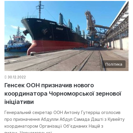
Політика
30.12.2022
Генсек ООН призначив нового
координатора Чорноморської зернової
ініціативи
Генеральний секретар ООН Антоніу Гутерріш оголосив
про призначення Абдулли Абдул Самада Дашті з Кувейту
координатором Організації Об’єднаних Націй з
питань Чорноморської…