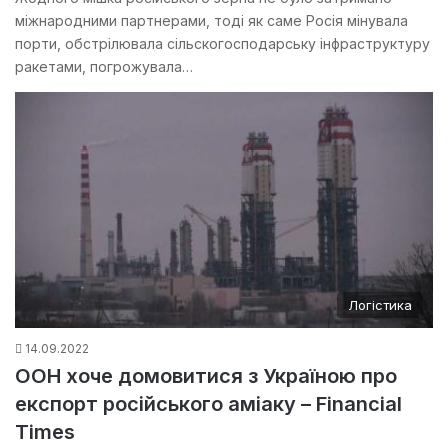
міжнародними партнерами, тоді як саме Росія мінувала
порти, обстрілювала сільскогосподарську інфраструктуру
ракетами, погрожувала…
Логістика
14.09.2022
ООН хоче домовитися з Україною про
експорт російського аміаку – Financial
Times