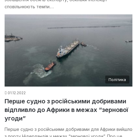
сповільнюють темпи.…
Політика
01.12.2022
Перше судно з російськими добривами
відпливло до Африки в межах “зернової
угоди”
Перше судно з російськими добривами для Африки вийшло
з порту Нідерландів у межах “зернової угоди”. Про це