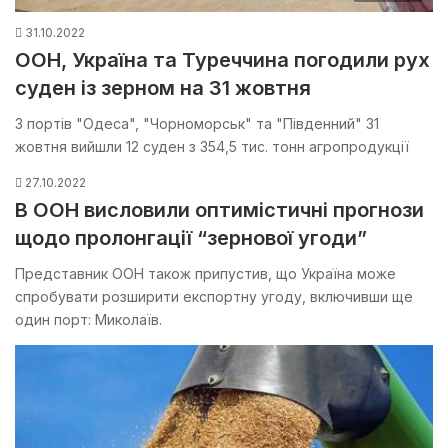
31.10.2022
ООН, Україна та Туреччина погодили рух
суден із зерном на 31 жовтня
З портів "Одеса", "Чорноморськ" та "Південний" 31
жовтня вийшли 12 суден з 354,5 тис. тонн агропродукції
27.10.2022
В ООН висловили оптимістичні прогнози
щодо пролонгації “зернової угоди”
Представник ООН також припустив, що Україна може
спробувати розширити експортну угоду, включивши ще
один порт: Миколаїв.