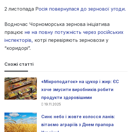
2 листопада Р
осія повернулася до зернової угоди.
Водночас Чорноморська зернова ініціатива
працює
не на повну потужність через російських
інспекторів,
котрі перевіряють зерновози у
“коридорі”.
Схожі статті
«Мікроподаток» на цукор і жир: ЄС
хоче змусити виробників робити
продукти здоровішими
19.11.2025
Синє небо і жовте колосся ланів:
вітаємо аграріїв з Днем прапора