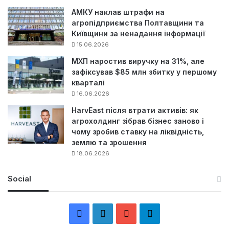
АМКУ наклав штрафи на
агропідприємства Полтавщини та
Київщини за ненадання інформації
15.06.2026
МХП наростив виручку на 31%, але
зафіксував $85 млн збитку у першому
кварталі
16.06.2026
HarvEast після втрати активів: як
агрохолдинг зібрав бізнес заново і
чому зробив ставку на ліквідність,
землю та зрошення
18.06.2026
Social
F
L
Y
Т