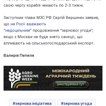
свою чергу кораблі чекають по 2-3 тижні.
Заступник глави МЗС РФ Сергій Вершинін заявив,
що
на Росії вважають
“недоцільним”
продовження “зернової угоди”,
якщо з Москви не буде знято санкції, що
впливають на сільськогосподарський експорт.
Валерія Пепеля
зернова ініціатива
зернова угода