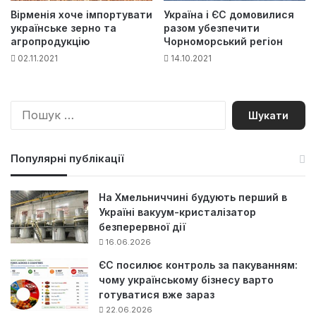
Вірменія хоче імпортувати
Україна і ЄС домовилися
українське зерно та
разом убезпечити
агропродукцію
Чорноморський регіон
02.11.2021
14.10.2021
П
о
ш
у
Популярні публікації
к
:
На Хмельниччині будують перший в
Україні вакуум-кристалізатор
безперервної дії
16.06.2026
ЄС посилює контроль за пакуванням:
чому українському бізнесу варто
готуватися вже зараз
22.06.2026