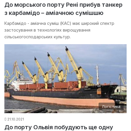
До морського порту Рені прибув танкер
з карбамідо – аміачною сумішшю
Карбамідо - аміачна суміш (КАС) має широкий спектр
застосування в технологіях вирощування
сільськогосподарських культур.
Логістика
21.10.2021
До порту Ольвія побудують ще одну