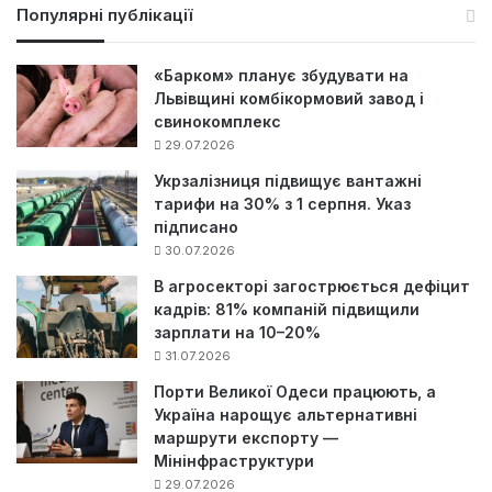
у
Популярні публікації
к
:
«Барком» планує збудувати на
Львівщині комбікормовий завод і
свинокомплекс
29.07.2026
Укрзалізниця підвищує вантажні
тарифи на 30% з 1 серпня. Указ
підписано
30.07.2026
В агросекторі загострюється дефіцит
кадрів: 81% компаній підвищили
зарплати на 10–20%
31.07.2026
Порти Великої Одеси працюють, а
Україна нарощує альтернативні
маршрути експорту —
Мінінфраструктури
29.07.2026