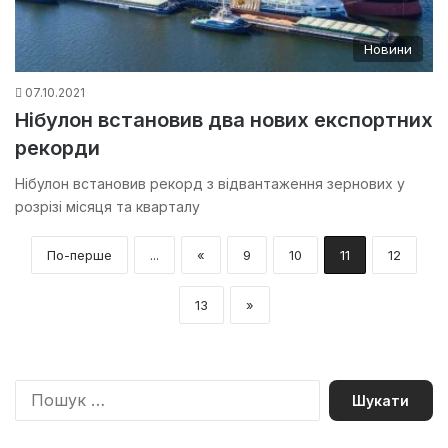
Новини
07.10.2021
Нібулон встановив два нових експортних
рекорди
Нібулон встановив рекорд з відвантаження зернових у
розрізі місяця та кварталу
По-перше
...
«
9
10
11
12
13
»
П
о
ш