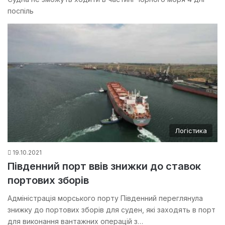
поспіль
Логістика
19.10.2021
Південний порт ввів знижки до ставок
портових зборів
Адміністрація морського порту Південний переглянула
знижку до портових зборiв для суден, якi заходять в порт
для виконання вантажних операцiй з…