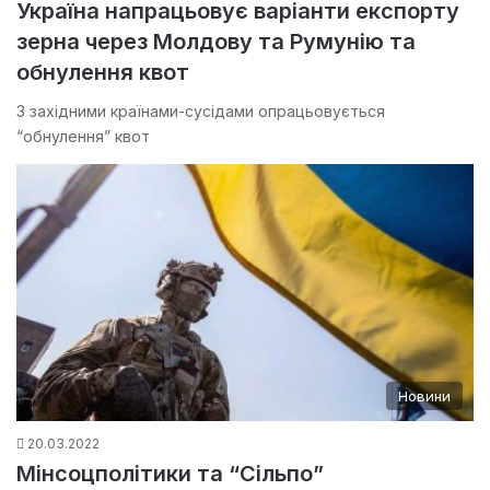
Україна напрацьовує варіанти експорту
зерна через Молдову та Румунію та
обнулення квот
З західними країнами-сусідами опрацьовується
“обнулення” квот
Новини
20.03.2022
Мінсоцполітики та “Сільпо”