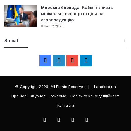
Морська блокада. Кабмін знизив
мінімальні експортні ціни на
агропродукцію
04.08.2026
Social
F
L
Y
Т
a
i
o
е
c
n
u
л
© Copyright 2026, All Rights Reserved |
Landlord.ua
e
k
T
е
Про нас
Журнал
Реклама
Політика конфіденційності
Контакти
b
e
u
г
o
d
b
р
Facebook
LinkedIn
YouTube
Телеграма
o
I
e
а