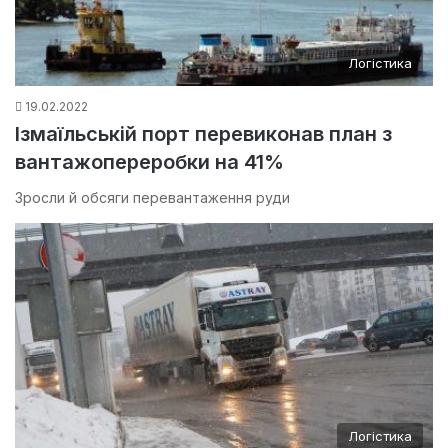
Логістика
19.02.2022
Ізмаїльській порт перевиконав план з
вантажопереробки на 41%
Зросли й обсяги перевантаження руди
Логістика