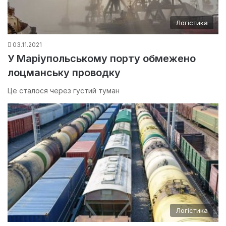
Логістика
03.11.2021
У Маріупольському порту обмежено
лоцманську проводку
Це сталося через густий туман
Логістика