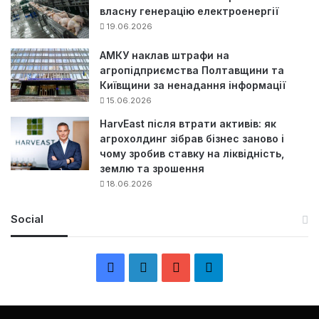
власну генерацію електроенергії
19.06.2026
АМКУ наклав штрафи на
агропідприємства Полтавщини та
Київщини за ненадання інформації
15.06.2026
HarvEast після втрати активів: як
агрохолдинг зібрав бізнес заново і
чому зробив ставку на ліквідність,
землю та зрошення
18.06.2026
Social
F
L
Y
Т
a
i
o
е