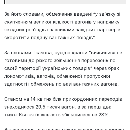
За його словами, обмеження введені “у зв’язку зі
скупченням великої кількості вагонів у напрямку
західних роз’їздів і закликами західних партнерів
скоротити подачу вантажних поїздів”.
За словами Ткачова, сусідні країни “виявилися не
готовими до різкого збільшення перевезень по
своїй території українських товарів” через брак
локомотивів, вагонів, обмеженої пропускної
здатності і обмежень по вазі вантажних вагонів.
Станом на 14 квітня біля прикордонних переходів
знаходилося 29,5 тисяч вагон, а за перші два
тижні Квітня їх кількість збільшилася на 28%.
Він запевнив, що наразі ніяких рішень про зупинку