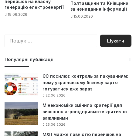
перейшов на власну
Полтавщини та Київщини
генерацію електроенергії
за ненадання інформації
19.06.2026
15.06.2026
П
о
ш
у
Популярні публікації
к
:
ЄС посилює контроль за пакуванням:
чому українському бізнесу варто
готуватися вже зараз
22.06.2026
Мінекономіки змінило критерії для
визнання агропідприємств критично
важливими
25.06.2026
МХП майже повністю перейшов на