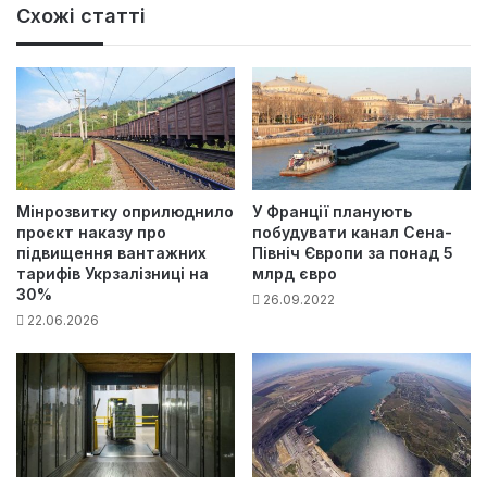
Схожі статті
Мінрозвитку оприлюднило
У Франції планують
проєкт наказу про
побудувати канал Сена-
підвищення вантажних
Північ Європи за понад 5
тарифів Укрзалізниці на
млрд євро
30%
26.09.2022
22.06.2026