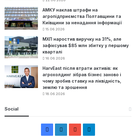
АМКУ наклав штрафи на
агропідприємства Полтавщини та
Київщини за ненадання інформації
15.06.2026
МХП наростив виручку на 31%, але
зафіксував $85 млн збитку у першому
кварталі
16.06.2026
HarvEast після втрати активів: як
агрохолдинг зібрав бізнес заново і
чому зробив ставку на ліквідність,
землю та зрошення
18.06.2026
Social
F
L
Y
Т