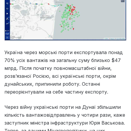
Україна через морські порти експортувала понад
70% усіх вантажів на загальну суму близько $47
млрд. Після початку повномасштабної війни,
розвʼязаної Росією, всі українські порти, окрім
дунайських, припинили роботу. Останні
переорієнтували на себе частину експорту.
Через війну українські порти на Дунаї збільшили
кількість вантажовідправлень у чотири рази, каже
заступник міністра інфраструктури Юрія Васькова.
Тепер, за даними Мінагрополітики, на них