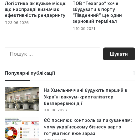
Логістика як вузьке місце:
ТОВ “Техагро” хоче
що насправді визначає
збудувати в порту
ефективність рендерингу
“Південний” ще один
зерновий термінал
23.06.2026
10.09.2021
П
о
ш
у
Популярні публікації
к
:
На Хмельниччині будують перший в
Україні вакуум-кристалізатор
безперервної дії
16.06.2026
ЄС посилює контроль за пакуванням:
чому українському бізнесу варто
готуватися вже зараз
22.06.2026