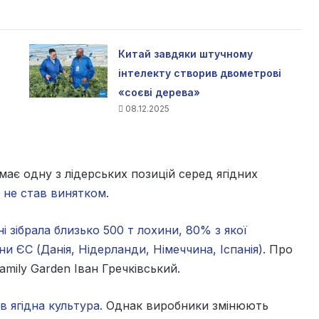
Китай завдяки штучному
інтелекту створив двометрові
«соєві дерева»
08.12.2025
ймає одну з лідерських позицій серед ягідних
к не став винятком.
і зібрала близько 500 т лохини, 80% з якої
и ЄС (Данія, Нідерланди, Німеччина, Іспанія)
. Про
mily Garden Іван Гречківський.
 ягідна культура.
Однак виробники змінюють