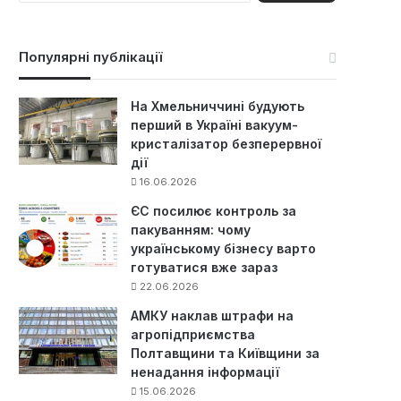
ш
у
к
Популярні публікації
:
На Хмельниччині будують
перший в Україні вакуум-
кристалізатор безперервної
дії
16.06.2026
ЄС посилює контроль за
пакуванням: чому
українському бізнесу варто
готуватися вже зараз
22.06.2026
АМКУ наклав штрафи на
агропідприємства
Полтавщини та Київщини за
ненадання інформації
15.06.2026