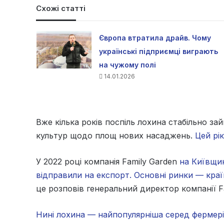
Схожі статті
Європа втратила драйв. Чому
українські підприємці виграють
на чужому полі
14.01.2026
Вже кілька років поспіль лохина стабільно за
культур щодо площ нових насаджень.
Цей рі
У 2022 році компанія Family Garden
на Київщин
відправили на експорт. Основні ринки — країн
це розповів генеральний директор компанії Fa
Нині лохина — найпопулярніша серед фермерів