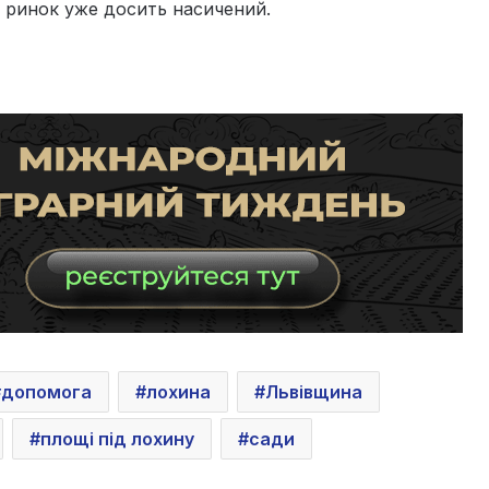
ій ринок уже досить насичений.
допомога
лохина
Львівщина
площі під лохину
сади