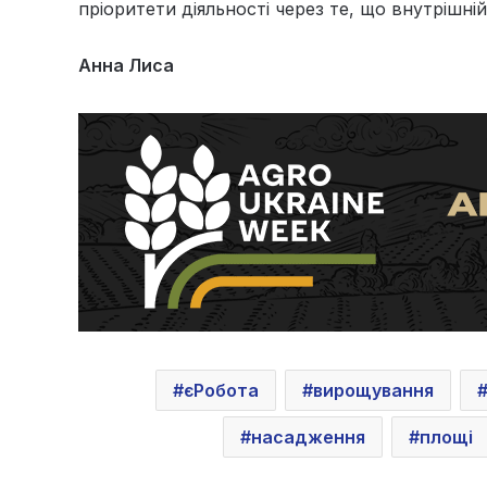
пріоритети діяльності через те, що внутрішн
Анна Лиса
єРобота
вирощування
насадження
площі