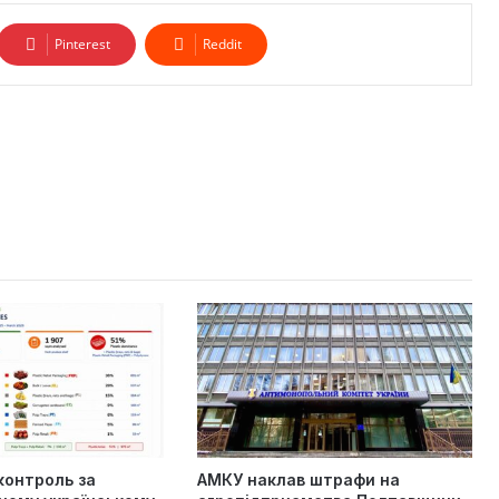
Pinterest
Reddit
контроль за
АМКУ наклав штрафи на