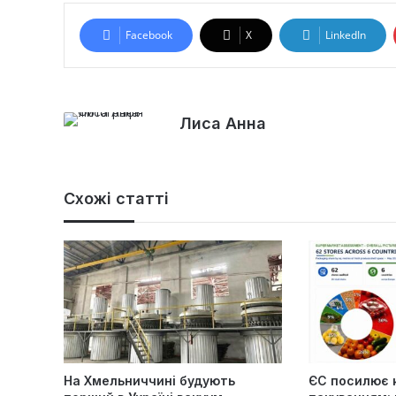
Facebook
X
LinkedIn
Лиса Анна
Схожі статті
На Хмельниччині будують
ЄС посилює 