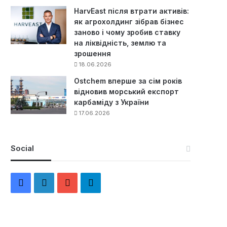
HarvEast після втрати активів:
як агрохолдинг зібрав бізнес
заново і чому зробив ставку
на ліквідність, землю та
зрошення
18.06.2026
Ostchem вперше за сім років
відновив морський експорт
карбаміду з України
17.06.2026
Social
F
L
Y
Т
a
i
o
е
c
n
u
л