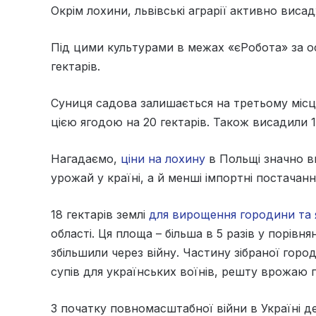
Окрім лохини, львівські аграрії активно виса
Під цими культурами в межах «єРобота» за ост
гектарів.
Суниця садова залишається на третьому місці
цією ягодою на 20 гектарів. Також висадили 1
Нагадаємо,
ціни на лохину
в Польщі значно в
урожай у країні, а й менші імпортні постачан
18 гектарів землі
для вирощення городини та я
області. Ця площа – більша в 5 разів у порівня
збільшили через війну. Частину зібраної гор
супів для українських воїнів, решту врожаю 
З початку повномасштабної війни в Україні 