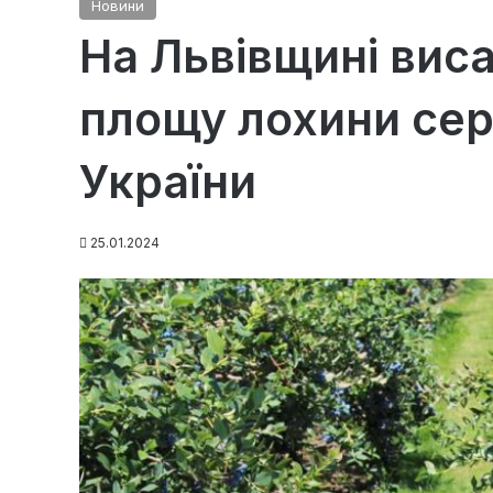
Новини
На Львівщині вис
площу лохини сере
України
25.01.2024