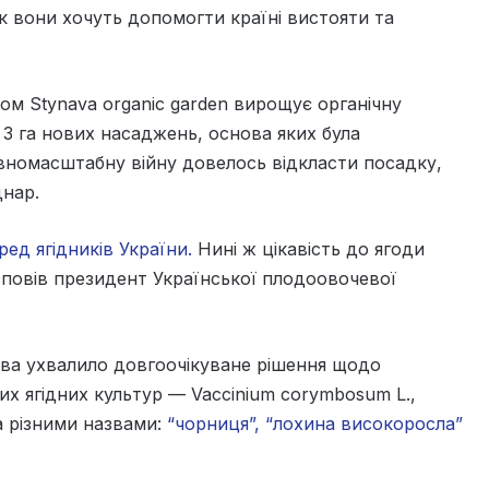
 вони хочуть допомогти країні вистояти та
ом Stynava organic garden вирощує органічну
 3 га нових насаджень, основа яких була
овномасштабну війну довелось відкласти посадку,
днар.
ед ягідників України.
Нині ж цікавість до ягоди
озповів президент Української плодоовочевої
тва ухвалило довгоочікуване рішення щодо
их ягідних культур — Vaccinium corymbosum L.,
а різними назвами:
“чорниця”, “лохина високоросла”