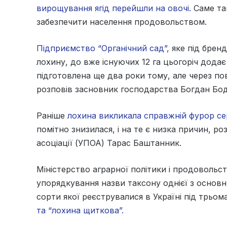
вирощування ягід перейшли на овочі.
Саме так
забезпечити населення продовольством.
Підприємство “Органічний сад”,
яке під бренд
лохину, до вже існуючих 12 га цьогоріч додає
підготовлена ще два роки тому, але через п
розповів засновник господарства Богдан Бо
Раніше
лохина викликала справжній фурор сер
помітно знизилася, і на те є низка причин, р
асоціації (УПОА) Тарас Баштанник.
Міністерство аграрної політики і продовольс
упорядкування назви таксону однієї з основн
сорти якої реєструвалися в Україні під трьом
та “лохина щиткова”.