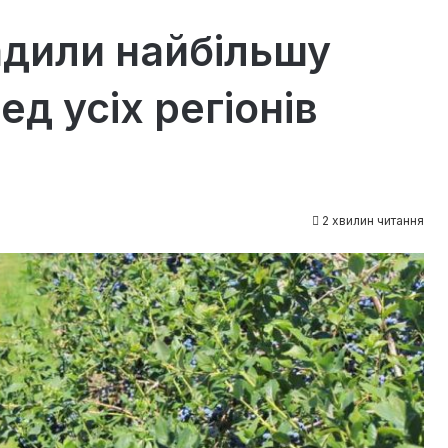
адили найбільшу
д усіх регіонів
2 хвилин читання