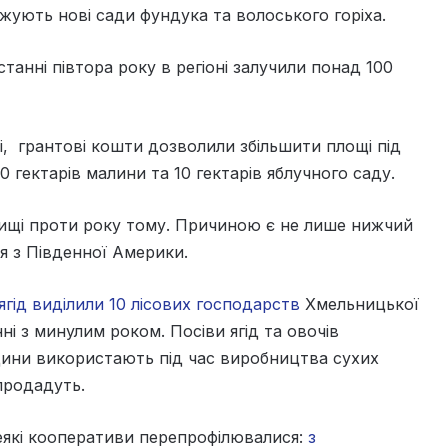
джують нові сади фундука та волоського горіха.
анні півтора року в регіоні залучили понад 100
, грантові кошти дозволили збільшити площі під
0 гектарів малини та 10 гектарів яблучного саду.
ищі проти року тому. Причиною є не лише нижчий
ня з Південної Америки.
гід виділили 10 лісових господарств
Хмельницької
нні з минулим роком. Посіви ягід та овочів
одини використають під час виробництва сухих
продадуть.
деякі кооперативи перепрофілювалися:
з