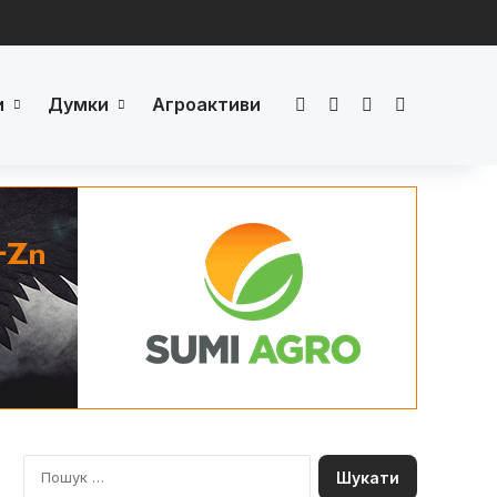
и
Думки
Агроактиви
Facebook
LinkedIn
YouTube
Телеграм
П
о