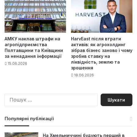
АМКУ наклав штрафи на
HarvEast після втрати
агропідприємства
активів: як агрохолдинг
Полтавщини та Київщини
зібрав бізнес заново і чому
за ненадання інформації
зробив ставку на
ліквідність, землю та
15.06.2026
зрошення
18.06.2026
П
о
ш
у
Популярні публікації
к
:
На Хмельниччині будують перший в