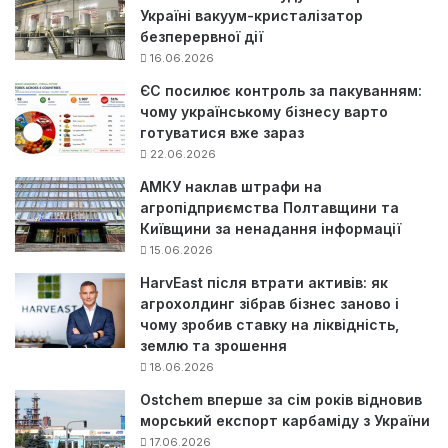
Україні вакуум-кристалізатор
безперервної дії
16.06.2026
ЄС посилює контроль за пакуванням:
чому українському бізнесу варто
готуватися вже зараз
22.06.2026
АМКУ наклав штрафи на
агропідприємства Полтавщини та
Київщини за ненадання інформації
15.06.2026
HarvEast після втрати активів: як
агрохолдинг зібрав бізнес заново і
чому зробив ставку на ліквідність,
землю та зрошення
18.06.2026
Ostchem вперше за сім років відновив
морський експорт карбаміду з України
17.06.2026