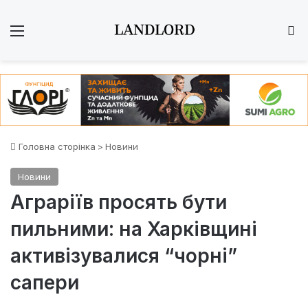
Меню
Ш
Головна сторінка
>
Новини
Новини
Аграріїв просять бути
пильними: на Харківщині
активізувалися “чорні”
сапери