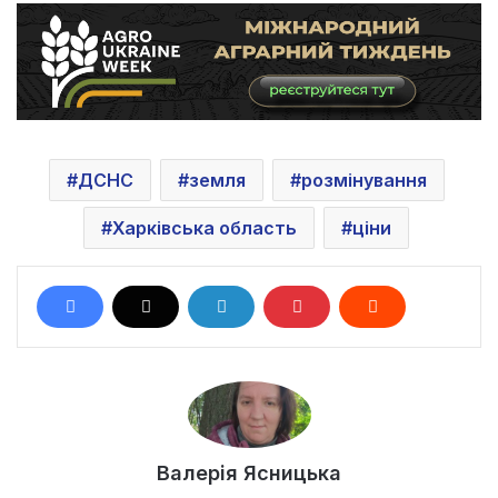
ДСНС
земля
розмінування
Харківська область
ціни
Валерія Ясницька