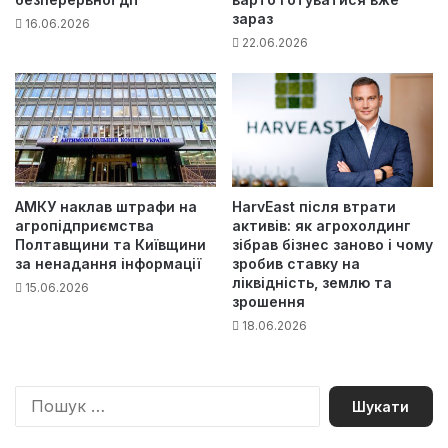
зараз
16.06.2026
22.06.2026
АМКУ наклав штрафи на
HarvEast після втрати
агропідприємства
активів: як агрохолдинг
Полтавщини та Київщини
зібрав бізнес заново і чому
за ненадання інформації
зробив ставку на
ліквідність, землю та
15.06.2026
зрошення
18.06.2026
П
о
ш