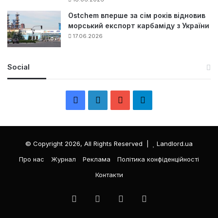
Ostchem вперше за сім років відновив
морський експорт карбаміду з України
17.06.2026
Social
F
L
Y
Т
a
i
o
е
c
n
u
л
© Copyright 2026, All Rights Reserved |
Landlord.ua
e
k
T
е
Про нас
Журнал
Реклама
Політика конфіденційності
Контакти
b
e
u
г
o
d
b
р
Facebook
LinkedIn
YouTube
Телеграма
o
I
e
а