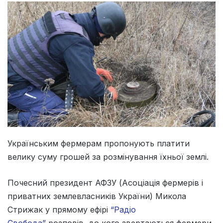
Українським фермерам пропонують платити
велику суму грошей за розмінування їхньої землі.
Почесний президент АФЗУ (Асоціація фермерів і
приватних землевласників України) Микола
Стрижак у прямому ефірі
“Радіо
Свобода”
розповів, до кого звертаються фермери,