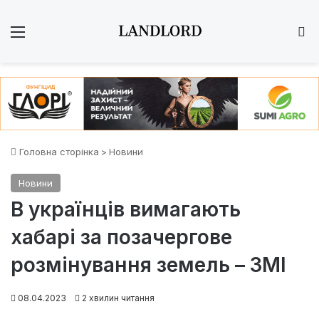
Меню
Ш
Головна сторінка
>
Новини
Новини
В українців вимагають
хабарі за позачергове
розмінування земель – ЗМІ
08.04.2023
2 хвилин читання