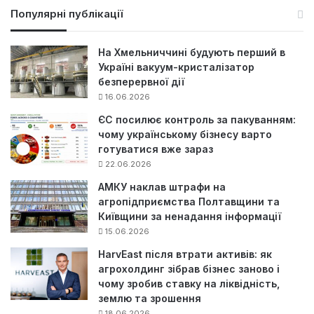
у
Популярні публікації
к
:
На Хмельниччині будують перший в
Україні вакуум-кристалізатор
безперервної дії
16.06.2026
ЄС посилює контроль за пакуванням:
чому українському бізнесу варто
готуватися вже зараз
22.06.2026
АМКУ наклав штрафи на
агропідприємства Полтавщини та
Київщини за ненадання інформації
15.06.2026
HarvEast після втрати активів: як
агрохолдинг зібрав бізнес заново і
чому зробив ставку на ліквідність,
землю та зрошення
18.06.2026