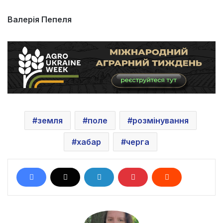
Валерія Пепеля
земля
поле
розмінування
хабар
черга