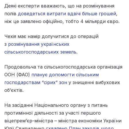
Деякі експерти вважають, що на розмінування
полів
доведеться витрати вдвічі більше грошей
,
ніж це заявлено офіційно, тобто 4 мільярди євро.
Чехія має намір долучитися до операцій
з
розмінування українських
сільськогосподарських земель
.
Продовольча та сільськогосподарська організація
ООН (ФАО)
планує допомогти сільським
господарствам “сірих” зон
у знищенні вибухових
об’єктів.
На засіданні Національного органу з питань
протимінної діяльності за участі першого
віцепрем’єр-міністра – міністра економіки України
Юлії Свириденко
схвалено План заходів щодо