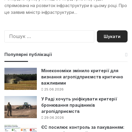
спрямована на розвиток інфраструктури в цьому році. Про
це заявив міністр інфраструктури…
П
о
ш
у
Популярні публікації
к
:
Мінекономіки змінило критерії для
визнання агропідприємств критично
важливими
25.06.2026
У Раді хочуть уніфікувати критерії
бронювання працівників
агропідприємств
29.06.2026
ЄС посилює контроль за пакуванням: