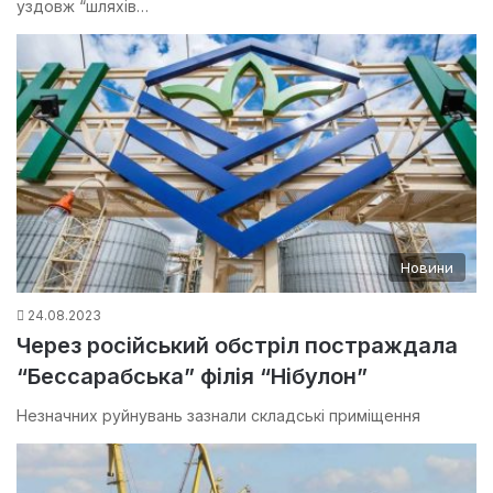
уздовж “шляхів…
Новини
24.08.2023
Через російський обстріл постраждала
“Бессарабська” філія “Нібулон”
Незначних руйнувань зазнали складські приміщення