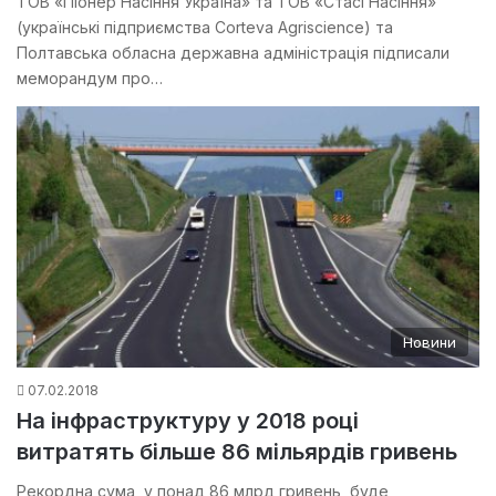
ТОВ «Піонер Насіння Україна» та ТОВ «Стасі Насіння»
(українські підприємства Corteva Agriscience) та
Полтавська обласна державна адміністрація підписали
меморандум про…
Новини
07.02.2018
На інфраструктуру у 2018 році
витратять більше 86 мільярдів гривень
Рекордна сума, у понад 86 млрд гривень, буде