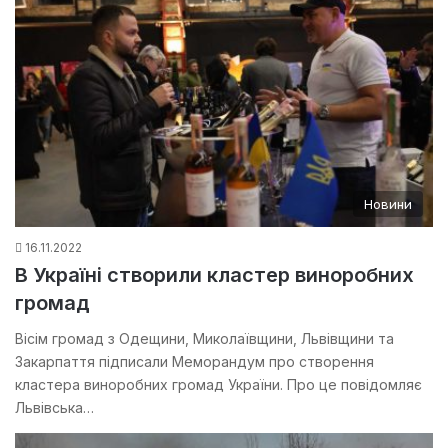
Новини
16.11.2022
В Україні створили кластер виноробних
громад
Вісім громад з Одещини, Миколаївщини, Львівщини та
Закарпаття підписали Меморандум про створення
кластера виноробних громад України. Про це повідомляє
Львівська…