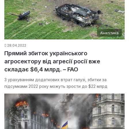
Аналітика
28.04.2022
Прямий збиток українського
агросектору від агресії росії вже
складає $6,4 млрд. – FAO
З урахуванням додаткових втрат галузі, збитки за
підсумками 2022 року можуть зрости до $22 млрд