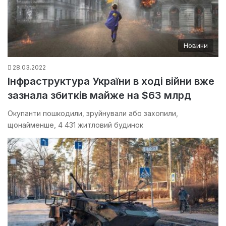
Новини
28.03.2022
Інфраструктура України в ході війни вже
зазнала збитків майже на $63 млрд
Окупанти пошкодили, зруйнували або захопили,
щонайменше, 4 431 житловий будинок