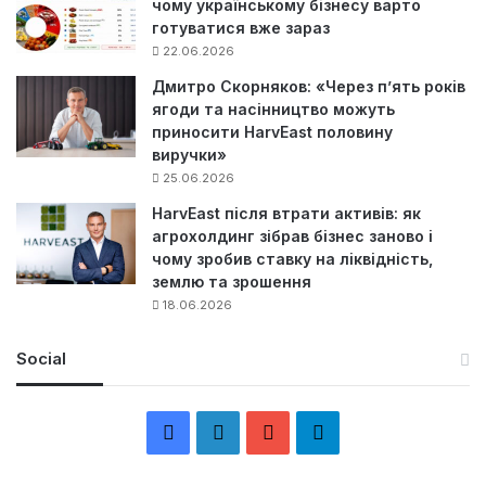
чому українському бізнесу варто
готуватися вже зараз
22.06.2026
Дмитро Скорняков: «Через п’ять років
ягоди та насінництво можуть
приносити HarvEast половину
виручки»
25.06.2026
HarvEast після втрати активів: як
агрохолдинг зібрав бізнес заново і
чому зробив ставку на ліквідність,
землю та зрошення
18.06.2026
Social
F
L
Y
Т
a
i
o
е