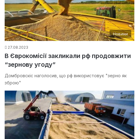
Новини
27.08.2023
В Єврокомісії закликали рф продовжити
“зернову угоду”
Домбровскіс наголосив, що рф використовує "зерно як
зброю"