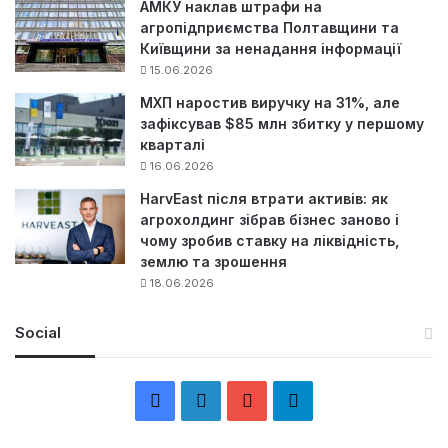
АМКУ наклав штрафи на
агропідприємства Полтавщини та
Київщини за ненадання інформації
15.06.2026
МХП наростив виручку на 31%, але
зафіксував $85 млн збитку у першому
кварталі
16.06.2026
HarvEast після втрати активів: як
агрохолдинг зібрав бізнес заново і
чому зробив ставку на ліквідність,
землю та зрошення
18.06.2026
Social
F
L
Y
Т
a
i
o
е