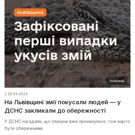
Новини
29.04.2024
На Львівщині змії покусали людей — у
ДСНС закликали до обережності
У ДСНС нагадали, що плазуни вже прокинулися, тож варто
бути обережними