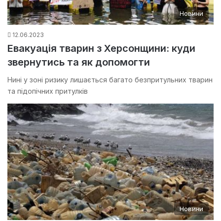
Новини
12.06.2023
Евакуація тварин з Херсонщини: куди
звернутись та як допомогти
Нині у зоні ризику лишається багато безпритульних тварин
та підопічних притулків
Новини