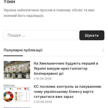
тонн
Україна забезпечена просом в повному обсязі та має
значний його надлишок.
П
о
ш
у
Популярні публікації
к
:
На Хмельниччині будують перший в
Україні вакуум-кристалізатор
безперервної дії
16.06.2026
ЄС посилює контроль за пакуванням:
чому українському бізнесу варто
готуватися вже зараз
22.06.2026