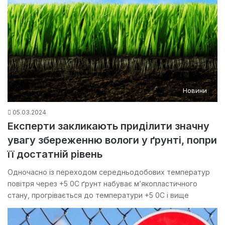
Новини
05.03.2024
Експерти закликають приділити значну
увагу збереженню вологи у ґрунті, попри
її достатній рівень
Одночасно із переходом середньодобових температур
повітря через +5 0С ґрунт набуває м’якопластичного
стану, прогрівається до температури +5 0С і вище