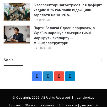
В агросекторі загострюється дефіцит
кадрів: 81% компаній підвищили
зарплати на 10–20%
31.07.2026
Порти Великої Одеси працюють, а
Україна нарощує альтернативні
маршрути експорту —
Мінінфраструктури
29.07.2026
Social
F
L
Y
Т
a
i
o
е
c
n
u
л
© Copyright 2026, All Rights Reserved |
Landlord.ua
e
k
T
е
Про нас
Журнал
Реклама
Політика конфіденційності