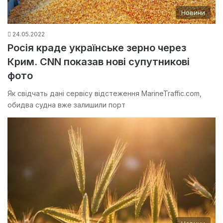
Новини
24.05.2022
Росія краде українське зерно через
Крим. CNN показав нові супутникові
фото
Як свідчать дані сервісу відстеження MarineTraffic.com,
обидва судна вже залишили порт