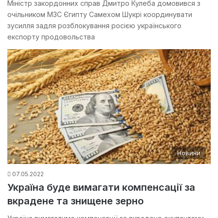
Міністр закордонних справ Дмитро Кулеба домовився з
очільником МЗС Єгипту Самехом Шукрі координувати
зусилля задля розблокування росією українського
експорту продовольства
Новини
07.05.2022
Україна буде вимагати компенсації за
вкрадене та знищене зерно