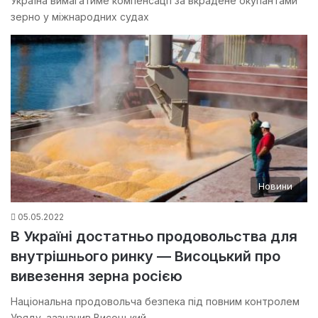
Україна вимагатиме компенсації за вкрадене окупантами
зерно у міжнародних судах
Новини
05.05.2022
В Україні достатньо продовольства для
внутрішнього ринку — Висоцький про
вивезення зерна росією
Національна продовольча безпека під повним контролем
Уряду, зазначив Висоцький