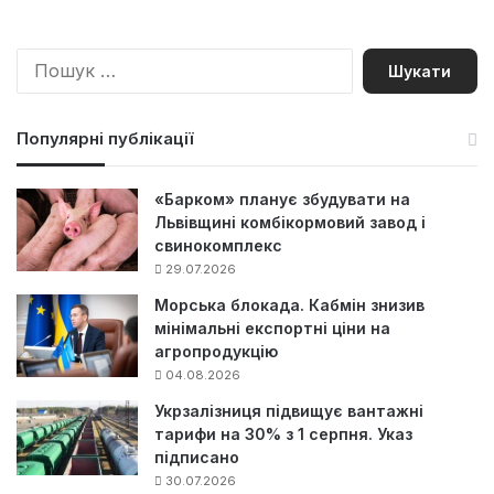
П
о
ш
у
Популярні публікації
к
:
«Барком» планує збудувати на
Львівщині комбікормовий завод і
свинокомплекс
29.07.2026
Морська блокада. Кабмін знизив
мінімальні експортні ціни на
агропродукцію
04.08.2026
Укрзалізниця підвищує вантажні
тарифи на 30% з 1 серпня. Указ
підписано
30.07.2026