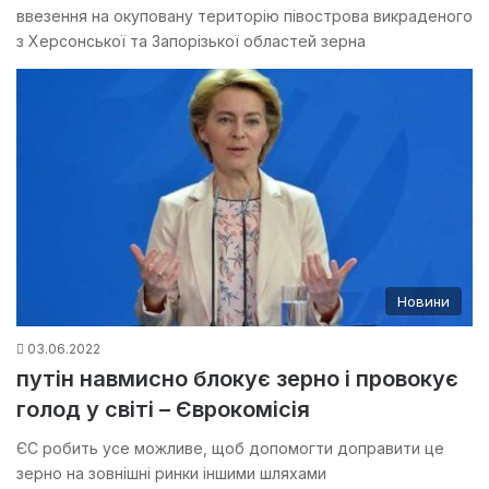
ввезення на окуповану територію півострова викраденого
з Херсонської та Запорізької областей зерна
Новини
03.06.2022
путін навмисно блокує зерно і провокує
голод у світі – Єврокомісія
ЄС робить усе можливе, щоб допомогти доправити це
зерно на зовнішні ринки іншими шляхами