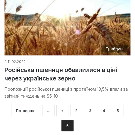
Трейдинг
11.02.2022
Російська пшениця обвалилися в ціні
через українське зерно
Пропозиції російської пшениці з протеїном 13,5% впали за
звітний тиждень на $5-10
По-перше
...
«
2
3
4
5
6