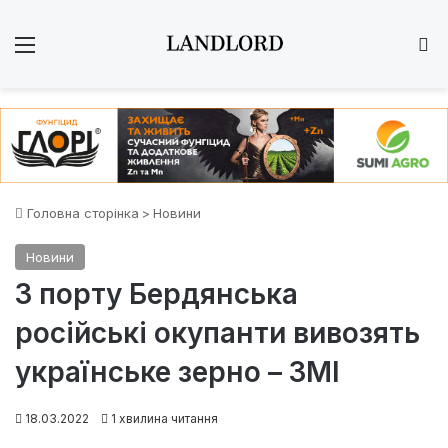
Меню
Ш
Головна сторінка
>
Новини
Новини
З порту Бердянська
російські окупанти вивозять
українське зерно – ЗМІ
18.03.2022
1 хвилина читання