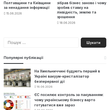
Полтавщини та Київщини
зібрав бізнес заново і чому
за ненадання інформації
зробив ставку на
ліквідність, землю та
15.06.2026
зрошення
18.06.2026
П
о
ш
у
Популярні публікації
к
:
На Хмельниччині будують перший в
Україні вакуум-кристалізатор
безперервної дії
16.06.2026
ЄС посилює контроль за пакуванням:
чому українському бізнесу варто
готуватися вже зараз