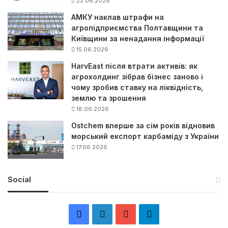
22.06.2026
АМКУ наклав штрафи на
агропідприємства Полтавщини та
Київщини за ненадання інформації
15.06.2026
HarvEast після втрати активів: як
агрохолдинг зібрав бізнес заново і
чому зробив ставку на ліквідність,
землю та зрошення
18.06.2026
Ostchem вперше за сім років відновив
морський експорт карбаміду з України
17.06.2026
Social
F
L
Y
Т