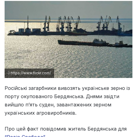
https://www.flickr.com/
Російські загарбники вивозять українське зерно із
порту окупованого Бердянська. Днями звідти
вийшло п’ять суден, завантажених зерном
українських агровиробників.
Про цей факт повідомив житель Бердянська для
“Радіо Свобода”
.