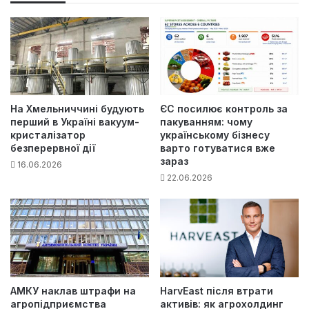
На Хмельниччині будують
ЄС посилює контроль за
перший в Україні вакуум-
пакуванням: чому
кристалізатор
українському бізнесу
безперервної дії
варто готуватися вже
зараз
16.06.2026
22.06.2026
АМКУ наклав штрафи на
HarvEast після втрати
агропідприємства
активів: як агрохолдинг