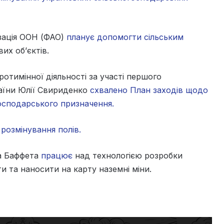
зація ООН (ФАО)
планує допомогти сільським
их об’єктів.
ротимінної діяльності за участі першого
країни Юлії Свириденко
схвалено План заходів щодо
господарського призначення.
 розмінування полів.
а Баффета
працює
над технологією розробки
и та наносити на карту наземні міни.