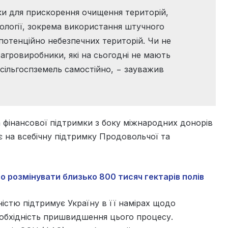
іки для прискорення очищення територій,
нології, зокрема використання штучного
потенційно небезпечних територій. Чи не
агровиробники, які на сьогодні не мають
сільгоспземель самостійно, − зауважив
 фінансової підтримки з боку міжнародних донорів
ує на всебічну підтримку Продовольчої та
во розмінувати близько 800 тисяч гектарів полів
істю підтримує Україну в її намірах щодо
еобхідність пришвидшення цього процесу.