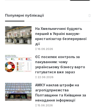
ш
у
к
Популярні публікації
:
На Хмельниччині будують
перший в Україні вакуум-
кристалізатор безперервної
дії
16.06.2026
ЄС посилює контроль за
пакуванням: чому
українському бізнесу варто
готуватися вже зараз
22.06.2026
АМКУ наклав штрафи на
агропідприємства
Полтавщини та Київщини за
ненадання інформації
15.06.2026