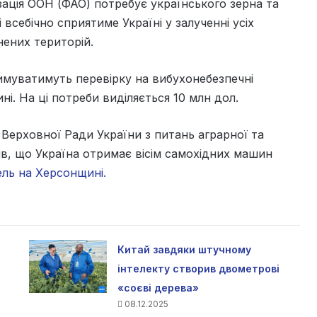
зація ООН (ФАО) потребує українського зерна та
 всебічно сприятиме Україні у залученні усіх
нених територій.
имуватимуть перевірку на вибухонебезпечні
і. На ці потреби виділяється 10 млн дол.
Верховної Ради України з питань аграрної та
в, що Україна отримає вісім самохідних машин
ель на Херсонщині.
Китай завдяки штучному
інтелекту створив двометрові
«соєві дерева»
08.12.2025