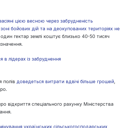
засіяні цією весною через забрудненість
оні бойових дій та на деокупованих територіях не
один гектар землі коштує близько 40-50 тисяч
изначення.
 в лідерах із забруднення
я полів
доведеться витрати вдвічі більше грошей
,
ро.
ро відкриття спеціального рахунку Міністерства
ання.
мінування українських сільськогосподарських