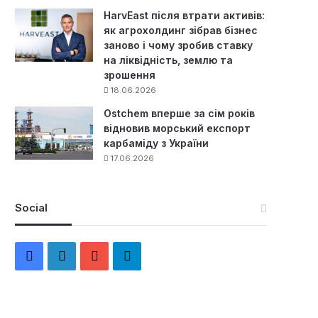
HarvEast після втрати активів:
як агрохолдинг зібрав бізнес
заново і чому зробив ставку
на ліквідність, землю та
зрошення
18.06.2026
Ostchem вперше за сім років
відновив морський експорт
карбаміду з України
17.06.2026
Social
F
L
Y
Т
a
i
o
е
c
n
u
л