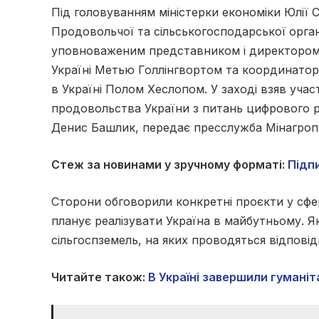
Під головуванням міністерки економіки Юлії 
Продовольчої та сільськогосподарської органі
уповноваженим представником і директором
Україні Метью Голлінгвортом та координатор
в Україні Полом Хеслопом. У заході взяв учас
продовольства України з питань цифрового р
Денис Башлик, передає пресслужба Мінагроп
Стеж за новинами у зручному форматі:
Підпи
Сторони обговорили конкретні проєкти у сфері
планує реалізувати Україна в майбутньому. Як
сільгоспземель, на яких проводяться відпові
Читайте також:
В Україні завершили гуманіт