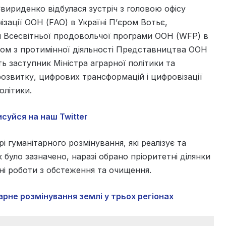
Свириденко відбулася зустріч з головою офісу
зації ООН (FAO) в Україні П’єром Вотьє,
 Всесвітньої продовольчої програми ООН (WFP) в
ом з протимінної діяльності Представництва ООН
ть заступник Міністра аграрної політики та
озвитку, цифрових трансформацій і цифровізації
олітики.
суйся на наш Twitter
 гуманітарного розмінування, які реалізує та
 було зазначено, наразі обрано пріоритетні ділянки
дні роботи з обстеження та очищення.
арне розмінування землі у трьох регіонах