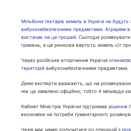
Мільйони гектарів земель в Україні не будуть 
вибухонебезпечними предметами. Аграріям в з
вистачає на це грошей.
Сьогодні розмінувати 
гривень, а це ринкова вартість земель с/г пр
Через російське вторгнення Україна
опинилася
територій
вибухонебезпечними предметами.
Деякі експерти вважають, що на розмінуванн
ніж це заявлено офіційно, тобто 4 мільярди єв
Кабінет Міністрів України підтримав
рішення
п
економіки на потреби гуманітарного розмінув
Чехія має намір долучитися до операцій з
роз