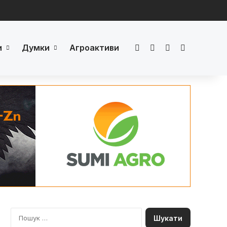
и
Думки
Агроактиви
Facebook
LinkedIn
YouTube
Телеграм
П
о