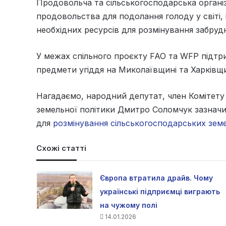
Продовольча та сільськогосподарська органі
продовольства для подолання голоду у світі, і
необхідних ресурсів для розмінування забруд
У межах спільного проєкту FAO та WFP підтр
предмети угіддя на Миколаївщині та Харківщин
Нагадаємо, народний депутат, член Комітету 
земельної політики Дмитро Соломчук зазначи
для
розмінування сільськогосподарських зем
Схожі статті
Європа втратила драйв. Чому
українські підприємці виграють
на чужому полі
14.01.2026