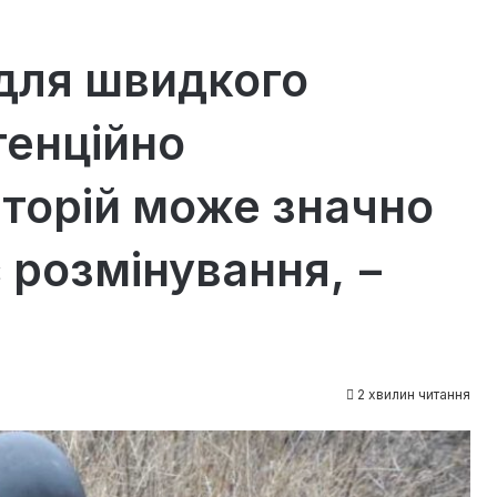
для швидкого
тенційно
торій може значно
 розмінування, −
2 хвилин читання