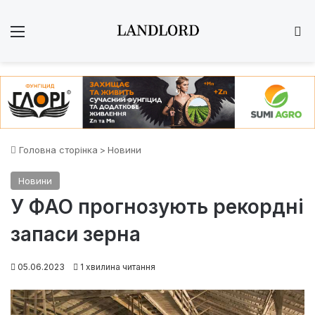
Меню
Ш
Головна сторінка
>
Новини
Новини
У ФАО прогнозують рекордні
запаси зерна
05.06.2023
1 хвилина читання