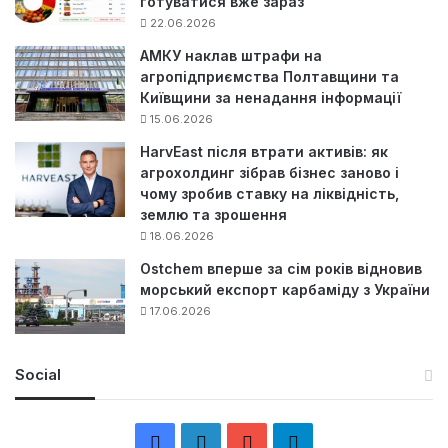
готуватися вже зараз
22.06.2026
АМКУ наклав штрафи на
агропідприємства Полтавщини та
Київщини за ненадання інформації
15.06.2026
HarvEast після втрати активів: як
агрохолдинг зібрав бізнес заново і
чому зробив ставку на ліквідність,
землю та зрошення
18.06.2026
Ostchem вперше за сім років відновив
морський експорт карбаміду з України
17.06.2026
Social
F
L
Y
Т