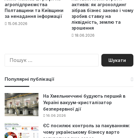
агропідприємства
активів: як агрохолдинг
Полтавщини та Київщини
зібрав бізнес заново і чому
за ненадання інформації
зробив ставку на
ліквідність, землю та
15.06.2026
зрошення
18.06.2026
П
о
ш
у
Популярні публікації
к
:
На Хмельниччині будують перший в
Україні вакуум-кристалізатор
безперервної дії
16.06.2026
ЄС посилює контроль за пакуванням:
чому українському бізнесу варто