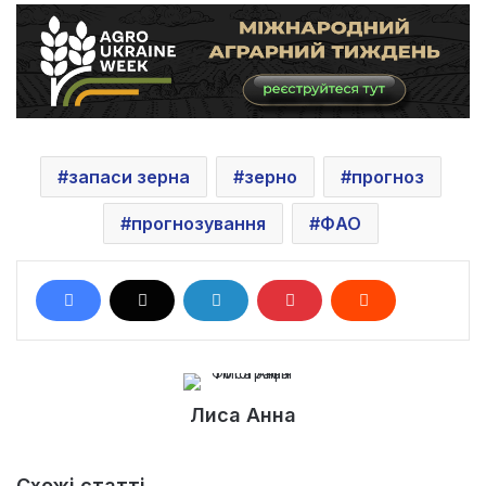
запаси зерна
зерно
прогноз
прогнозування
ФAO
Лиса Анна
Схожі статті