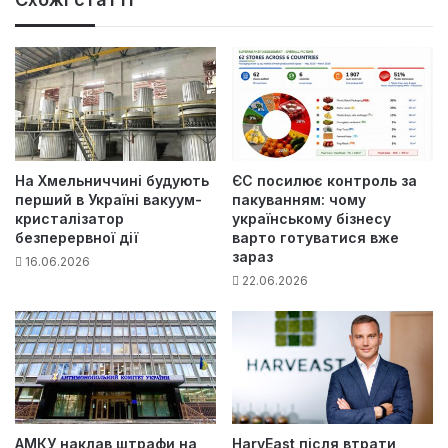
На Хмельниччині будують
ЄС посилює контроль за
перший в Україні вакуум-
пакуванням: чому
кристалізатор
українському бізнесу
безперервної дії
варто готуватися вже
зараз
16.06.2026
22.06.2026
АМКУ наклав штрафи на
HarvEast після втрати