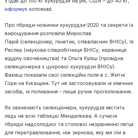
з’їдає до 100 кг кукурудзи на рік, США – до 40 кг,
інформує
soncesad.
Про гібриди-новинки кукурудзи-2020 та секрети їх
вирощування розповіли Мирослав
Парій (селекціонер, генетик, співвласник ВНІСу), Ія
Реслер (наукова співробітниця ВНІСу, керівниця
відділу овочівництва) та Ольга Куліш (провідна
селекціонерка з цукрової кукурудзи ВНІСу).
Фахівці показали свої селекційні поля в с. Житні
Гори на Київщині. Тут не застосовували ні хімічних
засобів, ні поливання – лише ручне прополювання.
Як зазначають селекціонери, кукурудза містить
ледь не всю таблицю Менделєєва. А сучасні
гібриди надсолодкої та столової незрівнянно легші
для перетравлювання, ніж зернова, яку ми їли в