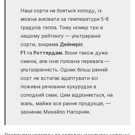
Наші сорти не бояться холоду, їх
можна висівати за температури 5-8
градусів тепла. Тому номер три в
нашому рейтингу — ультраранні
сорти, зокрема
Дейнеріс
F1
та
Роттердам.
Вони також дуже
смачні, але їхня головна перевага —
ультраранність. Однак більш ранній
сорт не встигає адаптувати всі
поживні речовини кукурудзи в
солодкий смак. Цим відрізняється, на
жаль, майже вся рання продукція, —
зазначає Михайло Нагорняк.
Розрізняти кормову та солодку кукурудзу українці