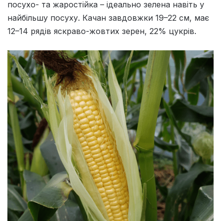
посухо- та жаростійка – ідеально зелена навіть у
найбільшу посуху. Качан завдовжки 19–22 см, має
12–14 рядів яскраво-жовтих зерен, 22% цукрів.