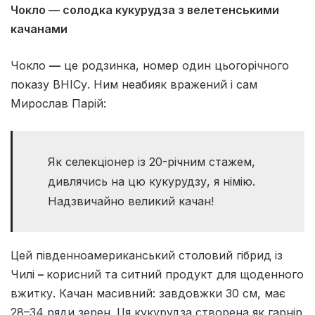
Чокло — солодка кукурудза з велетенськими
качанами
Чокло
—
це родзинка, номер один цьогорічного
показу ВНІСу. Ним неабияк вражений і сам
Мирослав Парій:
Як селекціонер із 20-річним стажем,
дивлячись на цю кукурудзу, я німію.
Надзвичайно великий качан!
Цей південноамериканський столовий гібрид із
Чилі
–
корисний та ситний продукт для щоденного
вжитку. Качан масивний: завдовжки 30 см, має
28–34 ряди зерен. Ця кукурудза створена як гарнір