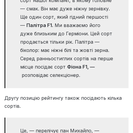
сорт нашої компанії, в якому головне
— смак. Він має дуже ніжну зернівку.
Ще один сорт, який гідний першості
—
Палітра F1.
Ми вважаємо його
дуже близьким до Герміони. Цей сорт
продається тільки рік. Палітра —
біколор: має ніжні білі та жовті зерна.
Серед ранньостиглих сортів на перше
місце посідає сорт
Фіона F1, —
розповідає селекціонер.
Другу позицію рейтингу також посідають кілька
сортів.
Це, — перелічує пан Михайло, —