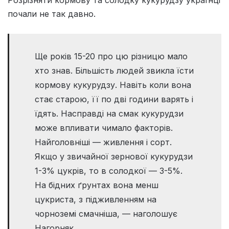
почали не так давно.
Ще років 15-20 про цю різницю мало
хто знав. Більшість людей звикла їсти
кормову кукурудзу. Навіть коли вона
стає старою, її по дві години варять і
їдять. Насправді на смак кукурудзи
може впливати чимало факторів.
Найголовніші — живлення і сорт.
Якщо у звичайної зернової кукурудзи
1-3% цукрів, то в солодкої — 3-5%.
На бідних ґрунтах вона менш
цукриста, з підживленням на
чорноземі смачніша, — наголошує
Нагорняк.