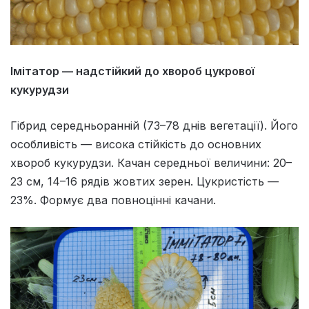
Імітатор — надстійкий до хвороб цукрової
кукурудзи
Гібрид середньоранній (73–78 днів вегетації). Його
особливість — висока стійкість до основних
хвороб кукурудзи. Качан середньої величини: 20–
23 см, 14–16 рядів жовтих зерен. Цукристість —
23%. Формує два повноцінні качани.