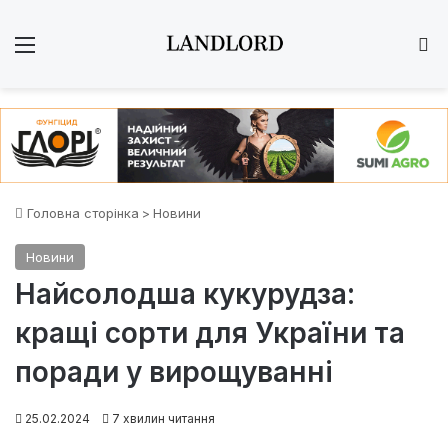
Меню
Ш
Головна сторінка
>
Новини
Новини
Найсолодша кукурудза:
кращі сорти для України та
поради у вирощуванні
25.02.2024
7 хвилин читання