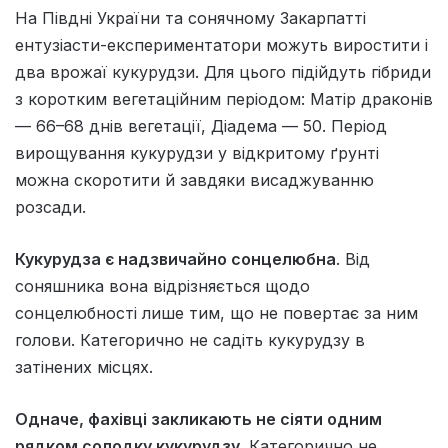
На Півдні України та сонячному Закарпатті
ентузіасти-експериментатори можуть виростити і
два врожаї кукурудзи. Для цього підійдуть гібриди
з коротким вегетаційним періодом: Матір драконів
— 66–68 днів вегетації, Діадема — 50. Період
вирощування кукурудзи у відкритому ґрунті
можна скоротити й завдяки висаджуванню
розсади.
Кукурудза є надзвичайно сонцелюбна
. Від
соняшника вона відрізняється щодо
сонцелюбності лише тим, що не повертає за ним
голови. Категорично не садіть кукурудзу в
затінених місцях.
Одначе, фахівці закликають не сіяти одним
рядком солодку кукурудзу.
Категорично не