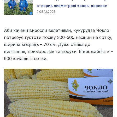
створив двометрові «соєві дерева»
08.12.2025
Аби качани виросли велетнями, кукурудза Чокло
потребує густоти посіву 300–500 насінин на сотку,
ширина міжрядь – 70 см. Дуже стійка до
вилягання, приморозків та посухи. Її врожайність –
600 качанів із сотки.