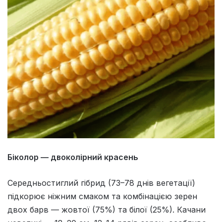
Біколор — двоколірний красень
Середньостиглий гібрид (73–78 днів вегетації)
підкорює ніжним смаком та комбінацією зерен
двох барв — жовтої (75%) та білої (25%). Качани