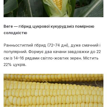
Веге — гібрид цукрової кукурудзиіз помірною
солодкістю
Ранньостиглий гібрид (72–74 дні), дуже смачний і
популярний. Формує два качани завдовжки до 22
см із 14–16 рядами світло-жовтих зерен. Містить
22% цукрів.