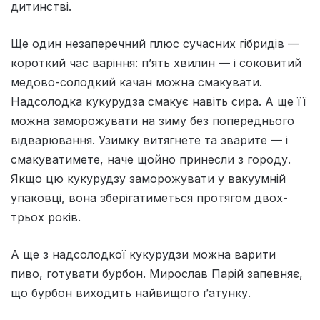
дитинстві.
Ще один незаперечний плюс сучасних гібридів —
короткий час варіння: п’ять хвилин — і соковитий
медово-солодкий качан можна смакувати.
Надсолодка кукурудза смакує навіть сира. А ще її
можна заморожувати на зиму без попереднього
відварювання. Узимку витягнете та зварите — і
смакуватимете, наче щойно принесли з городу.
Якщо цю кукурудзу заморожувати у вакуумній
упаковці, вона зберігатиметься протягом двох-
трьох років.
А ще з надсолодкої кукурудзи можна варити
пиво, готувати бурбон. Мирослав Парій запевняє,
що бурбон виходить найвищого ґатунку.