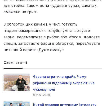
для стейка. Також вона чудова в супах, салатах,
смажена на грилі.
З обгорток цих качанів у Чилі готують
південноамериканські голубці уміта: зрізуєте
зерна, перемелюєте з рибою або м’ясом, додаєте
спецій, загортаєте фарш в обгортки, перев’язуєте
ниткою й варите. Дуже смакує.
Схожі статті
Європа втратила драйв. Чому
українські підприємці виграють на
чужому полі
14.01.2026
Китай завдяки штучному інтелекту