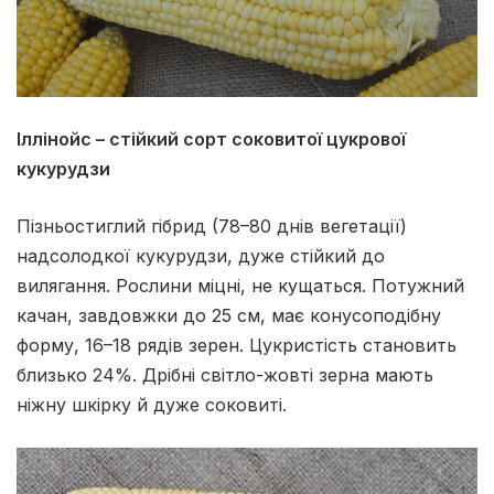
Іллінойс – стійкий сорт соковитої цукрової
кукурудзи
Пізньостиглий гібрид (78–80 днів вегетації)
надсолодкої кукурудзи, дуже стійкий до
вилягання. Рослини міцні, не кущаться. Потужний
качан, завдовжки до 25 см, має конусоподібну
форму, 16–18 рядів зерен. Цукристість становить
близько 24%. Дрібні світло-жовті зерна мають
ніжну шкірку й дуже соковиті.