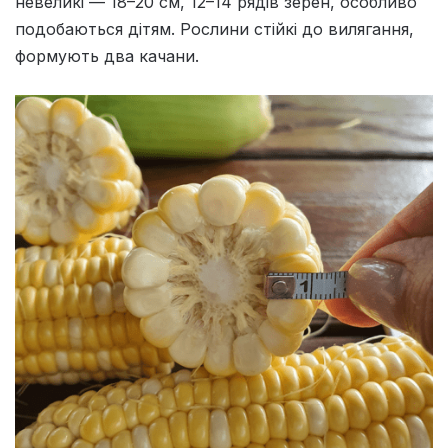
невеликі — 18–20 см, 12–14 рядів зерен, особливо
подобаються дітям. Рослини стійкі до вилягання,
формують два качани.