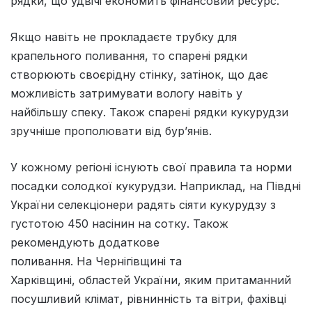
рядки, що удвічі економить фінансовий ресурс.
Якщо навіть не прокладаєте трубку для
крапельного поливання, то спарені рядки
створюють своєрідну стінку, затінок, що дає
можливість затримувати вологу навіть у
найбільшу спеку. Також спарені рядки кукурудзи
зручніше прополювати від бур’янів.
У кожному регіоні існують свої правила та норми
посадки солодкої кукурудзи. Наприклад, на Півдні
України селекціонери радять сіяти кукурудзу з
густотою 450 насінин на сотку. Також
рекомендують додаткове
поливання. На Чернігівщині та
Харківщині, областей України, яким притаманний
посушливий клімат, рівнинність та вітри, фахівці