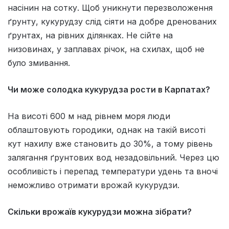
насінин на сотку. Щоб уникнути перезволоження
ґрунту, кукурудзу слід сіяти на добре дренованих
ґрунтах, на рівних ділянках. Не сійте на
низовинах, у заплавах річок, на схилах, щоб не
було змивання.
Чи може солодка кукурудза рости в Карпатах?
На висоті 600 м над рівнем моря люди
облаштовують городики, однак на такій висоті
кут нахилу вже становить до 30%, а тому рівень
залягання ґрунтових вод незадовільний. Через цю
особливість і перепад температури удень та вночі
неможливо отримати врожай кукурудзи.
Скільки врожаїв кукурудзи можна зібрати?