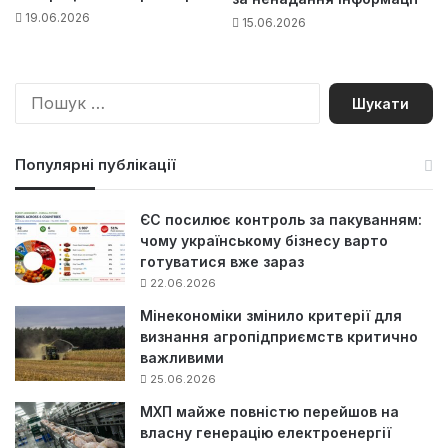
19.06.2026
15.06.2026
П
о
ш
у
Популярні публікації
к
:
ЄС посилює контроль за пакуванням:
чому українському бізнесу варто
готуватися вже зараз
22.06.2026
Мінекономіки змінило критерії для
визнання агропідприємств критично
важливими
25.06.2026
МХП майже повністю перейшов на
власну генерацію електроенергії