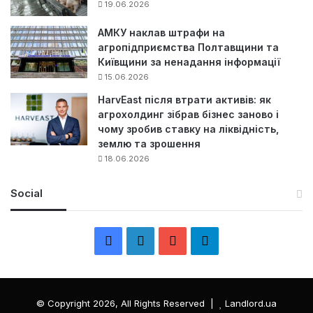
19.06.2026
АМКУ наклав штрафи на
агропідприємства Полтавщини та
Київщини за ненадання інформації
15.06.2026
HarvEast після втрати активів: як
агрохолдинг зібрав бізнес заново і
чому зробив ставку на ліквідність,
землю та зрошення
18.06.2026
Social
F
L
Y
Т
a
i
o
е
c
n
u
л
© Copyright 2026, All Rights Reserved |
Landlord.ua