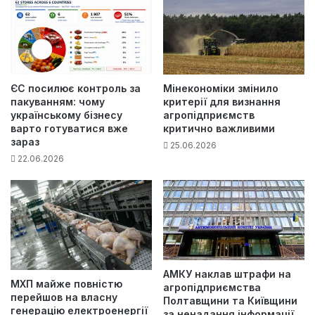
ЄС посилює контроль за
Мінекономіки змінило
пакуванням: чому
критерії для визнання
українському бізнесу
агропідприємств
варто готуватися вже
критично важливими
зараз
25.06.2026
22.06.2026
АМКУ наклав штрафи на
МХП майже повністю
агропідприємства
перейшов на власну
Полтавщини та Київщини
генерацію електроенергії
за ненадання інформації