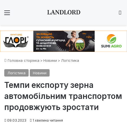
Меню
Ш
Головна сторінка
>
Новини
>
Логістика
Логістика
Новини
Темпи експорту зерна
автомобільним транспортом
продовжують зростати
09.03.2023
1 хвилина читання