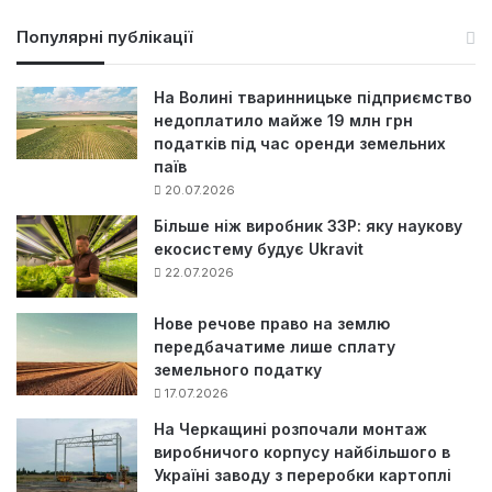
ш
у
Популярні публікації
к
:
На Волині тваринницьке підприємство
недоплатило майже 19 млн грн
податків під час оренди земельних
паїв
20.07.2026
Більше ніж виробник ЗЗР: яку наукову
екосистему будує Ukravit
22.07.2026
Нове речове право на землю
передбачатиме лише сплату
земельного податку
17.07.2026
На Черкащині розпочали монтаж
виробничого корпусу найбільшого в
Україні заводу з переробки картоплі