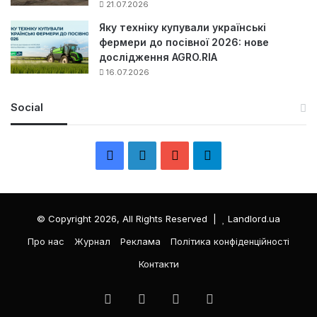
21.07.2026
Яку техніку купували українські
фермери до посівної 2026: нове
дослідження AGRO.RIA
16.07.2026
Social
F
L
Y
Т
a
i
o
е
c
n
u
л
© Copyright 2026, All Rights Reserved |
Landlord.ua
e
k
T
е
Про нас
Журнал
Реклама
Політика конфіденційності
Контакти
b
e
u
г
o
d
b
р
Facebook
LinkedIn
YouTube
Телеграма