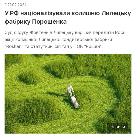
21.02.2024
У РФ націоналізували колишню Липецьку
фабрику Порошенка
Суд округу Жовтень в Липецьку вирішив передати Росії
акції колишньої Липецької кондитерської фабрики
“Roshen” та статутний капітал у ТОВ “Рошен”.…
Новини