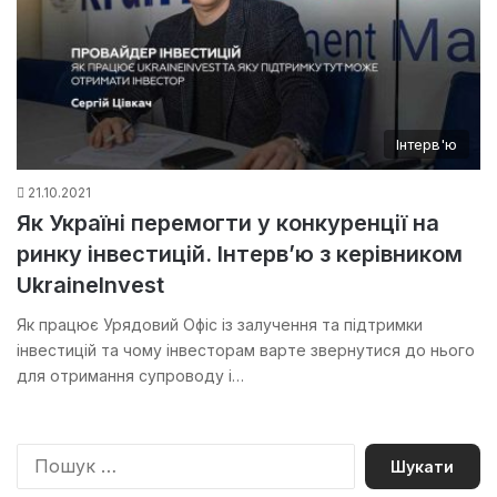
Інтерв'ю
21.10.2021
Як Україні перемогти у конкуренції на
ринку інвестицій. Інтерв’ю з керівником
UkraineInvest
Як працює Урядовий Офіс із залучення та підтримки
інвестицій та чому інвесторам варте звернутися до нього
для отримання супроводу і…
П
о