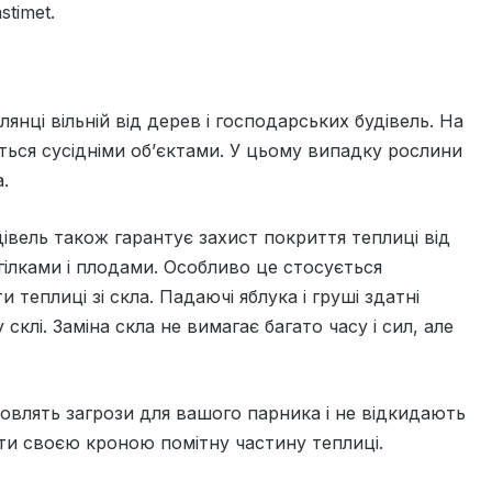
stimet.
янці вільній від дерев і господарських будівель. На
ться сусідніми об’єктами. У цьому випадку рослини
.
дівель також гарантує захист покриття теплиці від
лками і плодами. Особливо це стосується
теплиці зі скла. Падаючі яблука і груші здатні
клі. Заміна скла не вимагає багато часу і сил, але
новлять загрози для вашого парника і не відкидають
ити своєю кроною помітну частину теплиці.