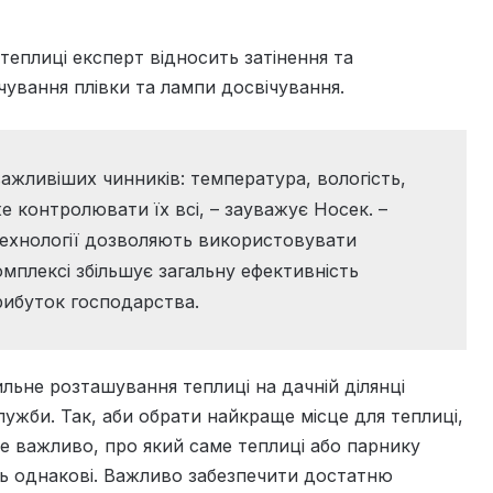
еплиці експерт відносить затінення та
чування плівки та лампи досвічування.
ажливіших чинників: температура, вологість,
же контролювати їх всі, – зауважує Носек. –
 технології дозволяють використовувати
мплексі збільшує загальну ефективність
прибуток господарства.
ьне розташування теплиці на дачній ділянці
лужби. Так, аби обрати найкраще місце для теплиці,
не важливо, про який саме теплиці або парнику
ь однакові. Важливо забезпечити достатню