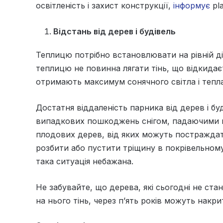
освітленість і захист конструкції,
інформує
pla
Відстань від дерев і будівель
Теплицю потрібно встановлювати на рівній діл
теплицю не повинна лягати тінь, що відкидає
отримають максимум сонячного світла і тепла
Достатня віддаленість парника від дерев і бу
випадкових пошкоджень снігом, падаючими гі
плодових дерев, від яких можуть постраждати 
розбити або пустити тріщину в покрівельному с
така ситуація небажана.
Не забувайте, що дерева, які сьогодні не ста
на нього тінь, через п’ять років можуть накр