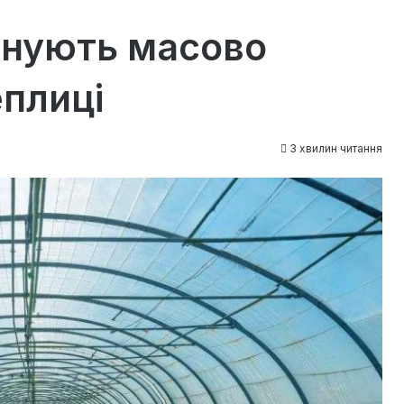
анують масово
плиці
3 хвилин читання