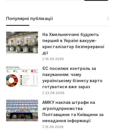
ш
у
к
Популярні публікації
:
На Хмельниччині будують
перший в Україні вакуум-
кристалізатор безперервної
дії
16.06.2026
ЄС посилює контроль за
пакуванням: чому
українському бізнесу варто
готуватися вже зараз
22.06.2026
АМКУ наклав штрафи на
агропідприємства
Полтавщини та Київщини за
ненадання інформації
15.06.2026