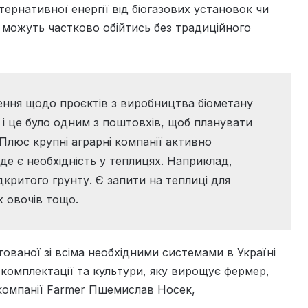
тернативної енергії від біогазових установок чи
можуть частково обійтись без традиційного
ення щодо проєктів з виробництва біометану
 – і це було одним з поштовхів, щоб планувати
– Плюс крупні аграрні компанії активно
де є необхідність у теплицях. Наприклад,
критого грунту. Є запити на теплиці для
х овочів тощо.
ованої зі всіма необхідними системами в Україні
д комплектації та культури, яку вирощує фермер,
компанії Farmer Пшемислав Носек,