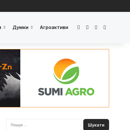
и
Думки
Агроактиви
Facebook
LinkedIn
YouTube
Телеграм
П
о