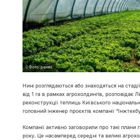
Фото: pexels
Нині розглядаються або знаходяться на стаді
від 1 га в рамках агрохолдингів, розповідає 
реконструкції теплиць Київського національно
головний інженер проєктів компанії “Інжтехб
Компанії активно заговорили про такі плани 
року. Це насамперед середні та великі агрох