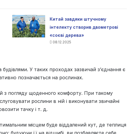
Китай завдяки штучному
інтелекту створив двометрові
«соєві дерева»
08.12.2025
удівлями. У таких проходах зазвичай з’єднання є
гативно позначається на рослинах.
 й з погляду щоденного комфорту. При такому
луговувати рослини в ній і виконувати звичайні
возити тачку і т. д.
птимальним місцем буде віддалений кут, де теплиця
рно: будуючи її на відшибі, ви позбавляєте себе