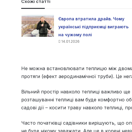
Схожі статті
Європа втратила драйв. Чому
українські підприємці виграють
на чужому полі
14.01.2026
Не можна встановлювати теплицю між двома б
протяги (ефект аеродинамічної труби). Це не
Вільний простір навколо теплиці важливо ще
розташуванні теплиці вам буде комфортно обс
садові дії – косити траву навколо теплиці, про
Часто початківці садівники вирішують, що о
не буде нікому заважати. Але це в корені неві