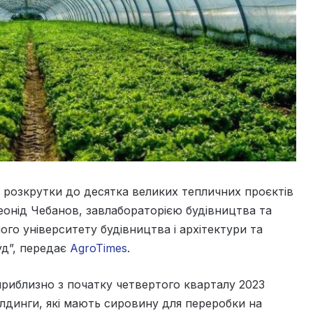
ї розкрутки до десятка великих тепличних проєктів
Леонід Чебанов, завлабораторією будівництва та
го університету будівництва і архітектури та
уд”, передає
AgroTimes
.
приблизно з початку четвертого кварталу 2023
олдинги, які мають сировину для переробки на