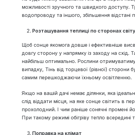
можливості зручного та швидкого доступу. Т
водопроводу та іншого, збільшення відстані 
Розташування теплиці по сторонах світ
Щоб сонце якомога довше і ефективніше висв
довгу сторону у напрямку із заходу на схід. 
найбільш оптимально. Рослини отримуватимут
випадку, Тінь від торцевої (рівної) сторони 
самим перешкоджаючи їхньому освітленню.
Якщо на вашій дачі немає ділянки, яка ідеаль
слід віддати місця, на яке сонце світить в пе
прохолодний. І чим раніше сонячні промені й
При такому режимі обігріву тепло всередині 
Поправка на клімат