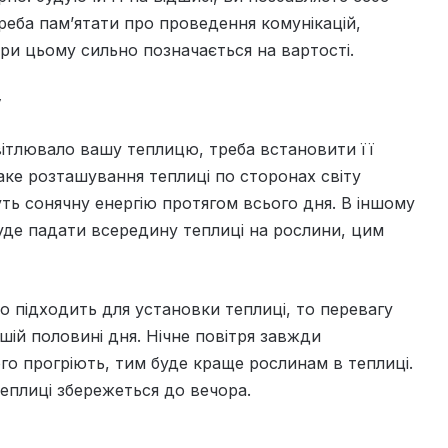
реба пам’ятати про проведення комунікацій,
при цьому сильно позначається на вартості.
у
ітлювало вашу теплицю, треба встановити її
Таке розташування теплиці по сторонах світу
ь сонячну енергію протягом всього дня. В іншому
буде падати всередину теплиці на рослини, цим
но підходить для установки теплиці, то перевагу
ршій половині дня. Нічне повітря завжди
ого прогріють, тим буде краще рослинам в теплиці.
теплиці збережеться до вечора.