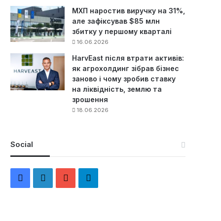
МХП наростив виручку на 31%,
але зафіксував $85 млн
збитку у першому кварталі
16.06.2026
HarvEast після втрати активів:
як агрохолдинг зібрав бізнес
заново і чому зробив ставку
на ліквідність, землю та
зрошення
18.06.2026
Social
F
L
Y
Т
a
i
o
е
c
n
u
л