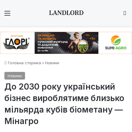
Меню
Ш
Головна сторінка
>
Новини
Новини
До 2030 року український
бізнес вироблятиме близько
мільярда кубів біометану —
Мінагро