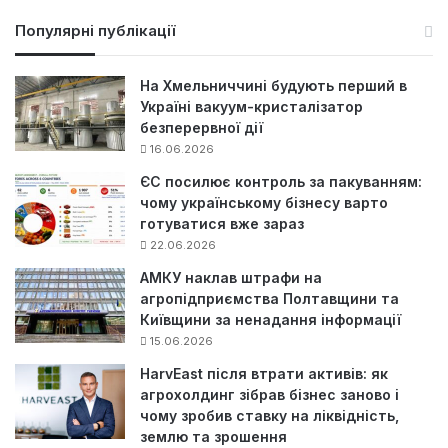
ш
у
Популярні публікації
к
:
На Хмельниччині будують перший в
Україні вакуум-кристалізатор
безперервної дії
16.06.2026
ЄС посилює контроль за пакуванням:
чому українському бізнесу варто
готуватися вже зараз
22.06.2026
АМКУ наклав штрафи на
агропідприємства Полтавщини та
Київщини за ненадання інформації
15.06.2026
HarvEast після втрати активів: як
агрохолдинг зібрав бізнес заново і
чому зробив ставку на ліквідність,
землю та зрошення