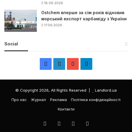
18.06.2026
Ostchem вперше за сім років відновив
морський експорт карбаміду з України
17.06.2026
Social
F
L
Y
Т
a
i
o
е
c
n
u
л
© Copyright 2026, All Rights Reserved |
Landlord.ua
e
k
T
е
Про нас
Журнал
Реклама
Політика конфіденційності
Контакти
b
e
u
г
o
d
b
р
Facebook
LinkedIn
YouTube
Телеграма