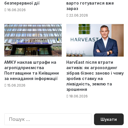
безперервної дії
варто готуватися вже
зараз
16.06.2026
22.06.2026
АМКУ наклав штрафи на
HarvEast після втрати
агропідприємства
активів: як агрохолдинг
Полтавщини та Київщини
зібрав бізнес заново і чому
за ненадання інформації
зробив ставку на
ліквідність, землю та
15.06.2026
зрошення
18.06.2026
П
о