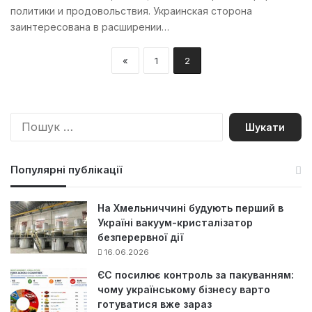
политики и продовольствия. Украинская сторона
заинтересована в расширении…
«
1
2
П
о
ш
у
Популярні публікації
к
:
На Хмельниччині будують перший в
Україні вакуум-кристалізатор
безперервної дії
16.06.2026
ЄС посилює контроль за пакуванням:
чому українському бізнесу варто
готуватися вже зараз