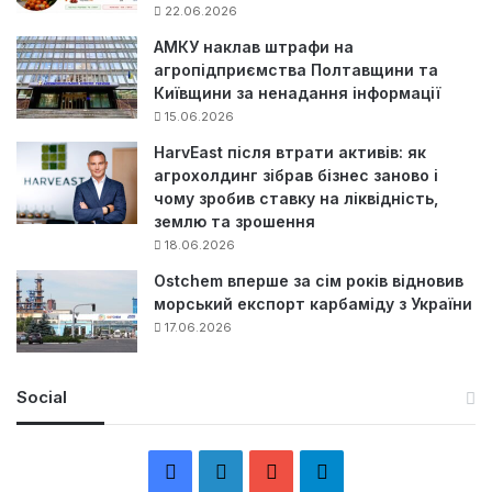
22.06.2026
АМКУ наклав штрафи на
агропідприємства Полтавщини та
Київщини за ненадання інформації
15.06.2026
HarvEast після втрати активів: як
агрохолдинг зібрав бізнес заново і
чому зробив ставку на ліквідність,
землю та зрошення
18.06.2026
Ostchem вперше за сім років відновив
морський експорт карбаміду з України
17.06.2026
Social
F
L
Y
Т