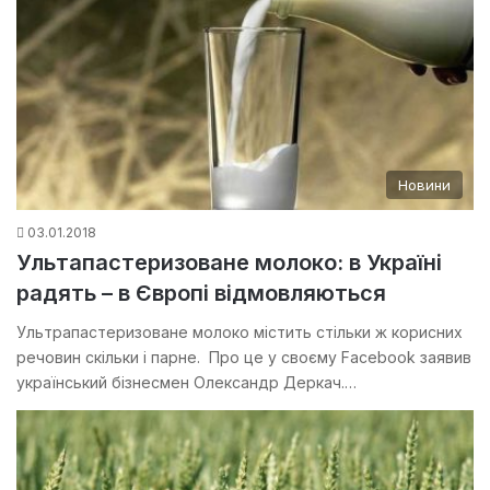
Новини
03.01.2018
Ультапастеризоване молоко: в Україні
радять – в Європі відмовляються
Ультрапастеризоване молоко містить стільки ж корисних
речовин скільки і парне. Про це у своєму Facebook заявив
український бізнесмен Олександр Деркач.…