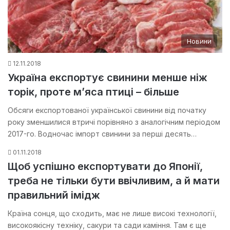
Новини
12.11.2018
Україна експортує свинини менше ніж
торік, проте м’яса птиці – більше
Обсяги експортованої української свинини від початку
року зменшилися втричі порівняно з аналогічним періодом
2017-го. Водночас імпорт свинини за перші десять…
01.11.2018
Щоб успішно експортувати до Японії,
треба не тільки бути ввічливим, а й мати
правильний імідж
Країна сонця, що сходить, має не лише високі технології,
високоякісну техніку, сакури та сади каміння. Там є ще