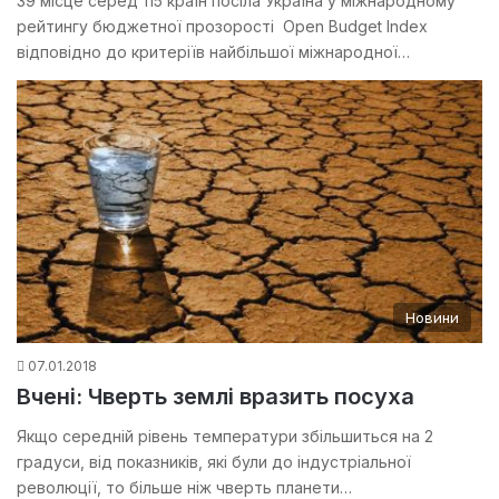
39 місце серед 115 країн посіла Україна у міжнародному
рейтингу бюджетної прозорості Open Budget Index
відповідно до критеріїв найбільшої міжнародної…
Новини
07.01.2018
Вчені: Чверть землі вразить посуха
Якщо середній рівень температури збільшиться на 2
градуси, від показників, які були до індустріальної
революції, то більше ніж чверть планети…