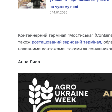
на чужому полі
14.01.2026
Контейнерний термінал “Мостиська” (Container
також
розташований зерновий термінал,
обла
наливними вантажами, такими як соняшникова
Анна Лиса