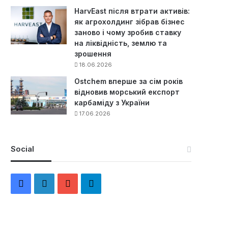
HarvEast після втрати активів:
як агрохолдинг зібрав бізнес
заново і чому зробив ставку
на ліквідність, землю та
зрошення
18.06.2026
Ostchem вперше за сім років
відновив морський експорт
карбаміду з України
17.06.2026
Social
F
L
Y
Т
a
i
o
е
c
n
u
л