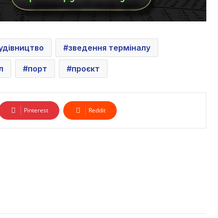
удівництво
зведення терміналу
л
порт
проєкт
Pinterest
Reddit