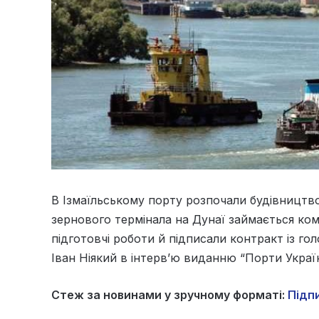
В Ізмаїльському порту розпочали будівництв
зернового термінала на Дунаї займається комп
підготовчі роботи й підписали контракт із г
Іван Ніякий в інтерв’ю виданню “Порти Україн
Стеж за новинами у зручному форматі:
Підпи