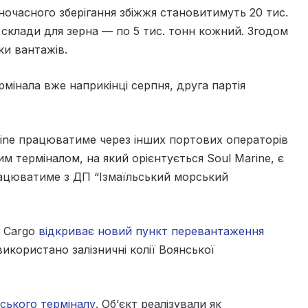
ночасного зберігання збіжжя становитимуть 20 тис.
 склади для зерна — по 5 тис. тонн кожний. Згодом
ки вантажів.
рмінала вже наприкінці серпня, друга партія
rine працюватиме через інших портових операторів
м терміналом, на який орієнтується Soul Marine, є
ацюватиме з ДП “Ізмаїльський морський
 Cargo
відкриває новий пункт перевантаження
икористано залізничні колії Воянської
ьського терміналу
. Об’єкт реалізували як