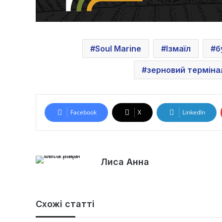
Soul Marine
Ізмаїл
б
зерновий терміна
Facebook
X
LinkedIn
Лиса Анна
Схожі статті