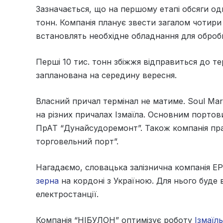
Зазначається, що на першому етапі обсяги од
тонн. Компанія планує звести загалом чотири
встановлять необхідне обладнання для оброб
Перші 10 тис. тонн збіжжя відправиться до те
запланована на середину вересня.
Власний причал термінал не матиме. Soul Ma
на різних причалах Ізмаїла. Основним портови
ПрАТ “Дунайсудоремонт”. Також компанія пр
торговельний порт”.
Нагадаємо, словацька залізнична компанія EP
зерна
на кордоні з Україною. Для нього буде в
електростанції.
Компанія “НІБУЛОН” оптимізує роботу
Ізмаїл