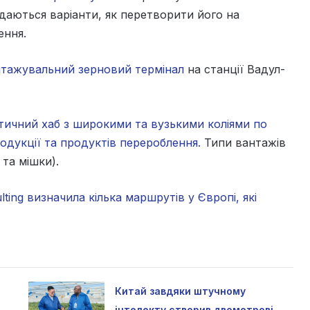
даються варіанти, як перетворити його на
ення.
тажувальний зерновий термінал
на станції Вадул-
тичний хаб з широкими та вузькими коліями по
одукції та продуктів перероблення.
Типи вантажів
та мішки).
lting визначила кілька маршрутів у Європі, які
Китай завдяки штучному
інтелекту створив двометрові