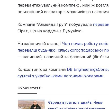
перевантажувальний комплекс, нині ж розгля
повноцінний елеватор з можливістю накопич
Компанія “Алмейда Груп” побудувала
переван
Сірет, що на кордоні з Румунією.
На залізничній станції
Чоп почав роботу логіс
перевалці будь-якої сільськогосподарської пр
— насипний, наливний та фасований (біг-беги 
Консалтингова компанія
DB Engineering&Consu
сумісні з українськими вагонами-хоперами.
Схожі статті
Європа втратила драйв. Чому
українські підприємці виграють