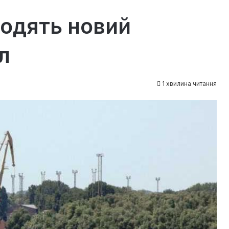
водять новий
л
1 хвилина читання