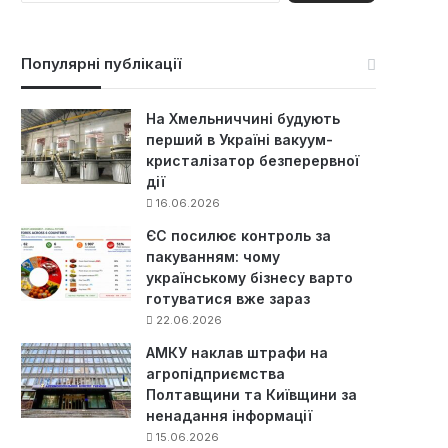
ш
у
к
Популярні публікації
:
На Хмельниччині будують
перший в Україні вакуум-
кристалізатор безперервної
дії
16.06.2026
ЄС посилює контроль за
пакуванням: чому
українському бізнесу варто
готуватися вже зараз
22.06.2026
АМКУ наклав штрафи на
агропідприємства
Полтавщини та Київщини за
ненадання інформації
15.06.2026