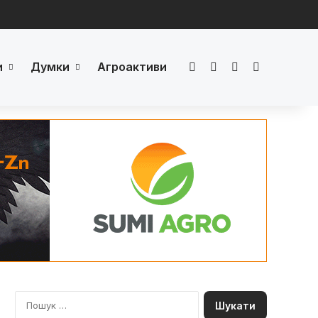
и
Думки
Агроактиви
Facebook
LinkedIn
YouTube
Телеграм
П
о