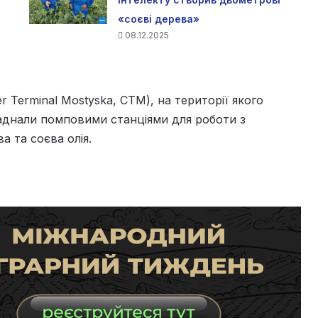
«соєві дерева»
08.12.2025
 Terminal Mostyska, CTM), на території якого
днали помповими станціями для роботи з
 та соєва олія.