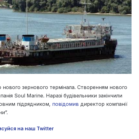
о нового зернового термінала. Створенням нового
анія Soul Marine. Наразі будівельники закінчили
оловним підрядником,
повідомив
директор компанії
и”.
суйся на наш Twitter