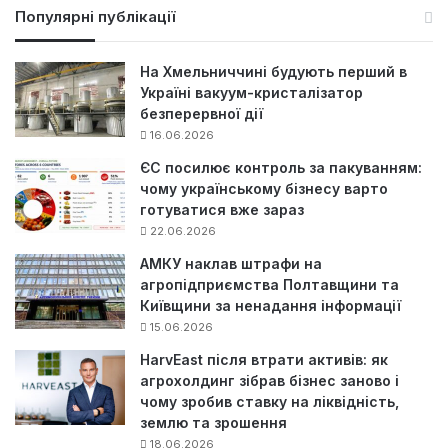
у
Популярні публікації
к
:
На Хмельниччині будують перший в
Україні вакуум-кристалізатор
безперервної дії
16.06.2026
ЄС посилює контроль за пакуванням:
чому українському бізнесу варто
готуватися вже зараз
22.06.2026
АМКУ наклав штрафи на
агропідприємства Полтавщини та
Київщини за ненадання інформації
15.06.2026
HarvEast після втрати активів: як
агрохолдинг зібрав бізнес заново і
чому зробив ставку на ліквідність,
землю та зрошення
18.06.2026