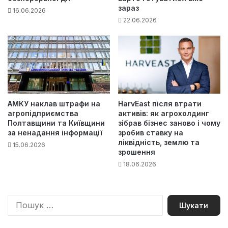
зараз
16.06.2026
22.06.2026
АМКУ наклав штрафи на
HarvEast після втрати
агропідприємства
активів: як агрохолдинг
Полтавщини та Київщини
зібрав бізнес заново і чому
за ненадання інформації
зробив ставку на
ліквідність, землю та
15.06.2026
зрошення
18.06.2026
П
о
ш