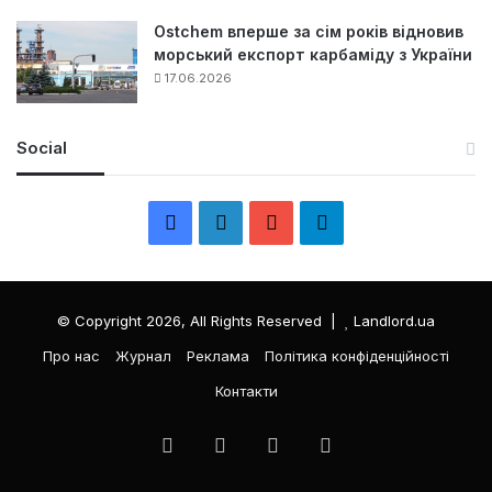
Ostchem вперше за сім років відновив
морський експорт карбаміду з України
17.06.2026
Social
F
L
Y
Т
a
i
o
е
c
n
u
л
© Copyright 2026, All Rights Reserved |
Landlord.ua
e
k
T
е
Про нас
Журнал
Реклама
Політика конфіденційності
Контакти
b
e
u
г
o
d
b
р
Facebook
LinkedIn
YouTube
Телеграма
o
I
e
а