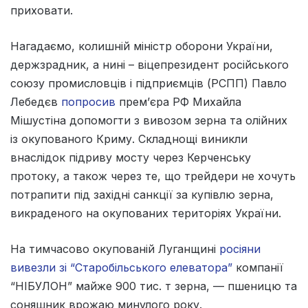
приховати.
Нагадаємо, колишній міністр оборони України,
держзрадник, а нині – віцепрезидент російського
союзу промисловців і підприємців (РСПП) Павло
Лебедєв
попросив
прем’єра РФ Михайла
Мішустіна допомогти з вивозом зерна та олійних
із окупованого Криму. Складнощі виникли
внаслідок підриву мосту через Керченську
протоку, а також через те, що трейдери не хочуть
потрапити під західні санкції за купівлю зерна,
викраденого на окупованих територіях України.
На тимчасово окупованій Луганщині
росіяни
вивезли зі “Старобільського елеватора”
компанії
“НІБУЛОН” майже 900 тис. т зерна, — пшеницю та
соняшник врожаю минулого року.