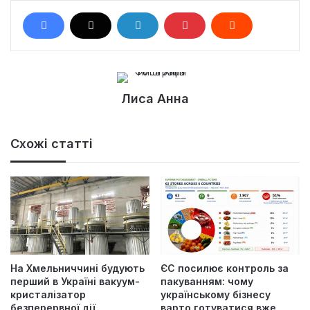
Лиса Анна
Схожі статті
На Хмельниччині будують
ЄС посилює контроль за
перший в Україні вакуум-
пакуванням: чому
кристалізатор
українському бізнесу
безперервної дії
варто готуватися вже