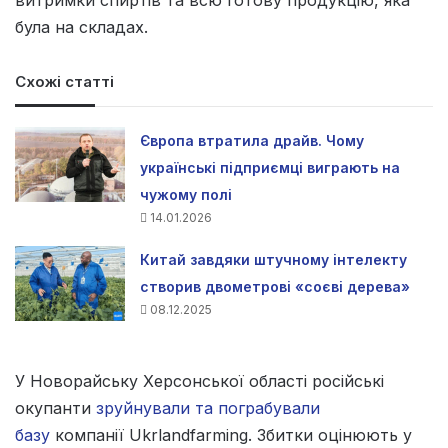
витримки спиртів та всю готову продукцію, яка
була на складах.
Схожі статті
Європа втратила драйв. Чому
українські підприємці виграють на
чужому полі
14.01.2026
Китай завдяки штучному інтелекту
створив двометрові «соєві дерева»
08.12.2025
У Новорайську Херсонської області російські
окупанти
зруйнували та пограбували
базу
компанії Ukrlandfarming. Збитки оцінюють у