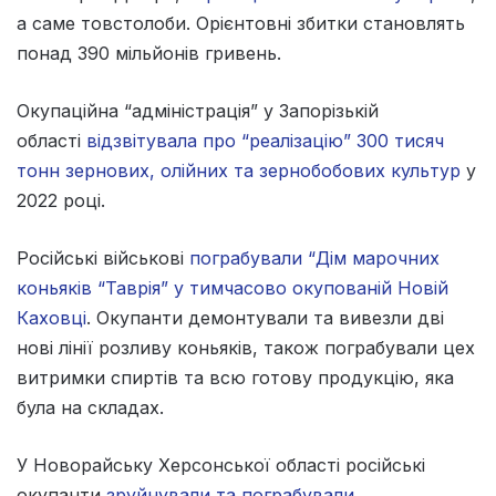
а саме товстолоби. Орієнтовні збитки становлять
понад 390 мільйонів гривень.
Окупаційна “адміністрація” у Запорізькій
області
відзвітувала про “реалізацію” 300 тисяч
тонн зернових, олійних та зернобобових культур
у
2022 році.
Російські військові
пограбували “Дім марочних
коньяків “Таврія” у тимчасово окупованій Новій
Каховці
. Окупанти демонтували та вивезли дві
нові лінії розливу коньяків, також пограбували цех
витримки спиртів та всю готову продукцію, яка
була на складах.
У Новорайську Херсонської області російські
окупанти
зруйнували та пограбували