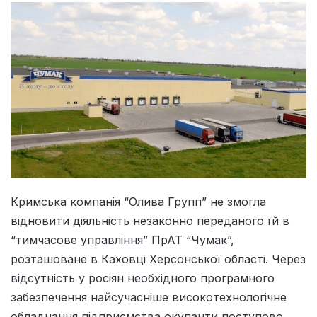
Кримська компанія “Олива Групп” не змогла
відновити діяльність незаконно переданого їй в
“тимчасове управління” ПрАТ “Чумак”,
розташоване в Каховці Херсонської області. Через
відсутність у росіян необхідного програмного
забезпечення найсучасніше високотехнологічне
обладнання підприємства окупанти поступово