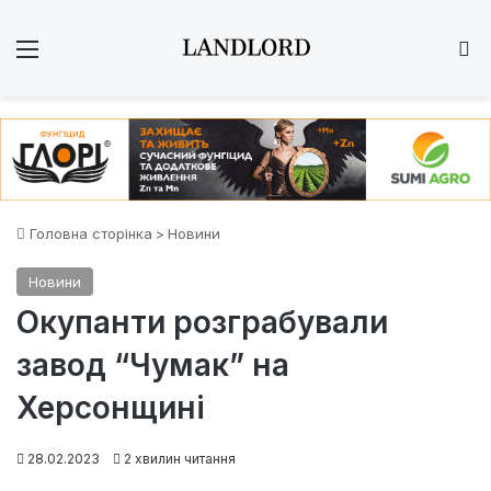
Меню
Ш
Головна сторінка
>
Новини
Новини
Окупанти розграбували
завод “Чумак” на
Херсонщині
28.02.2023
2 хвилин читання