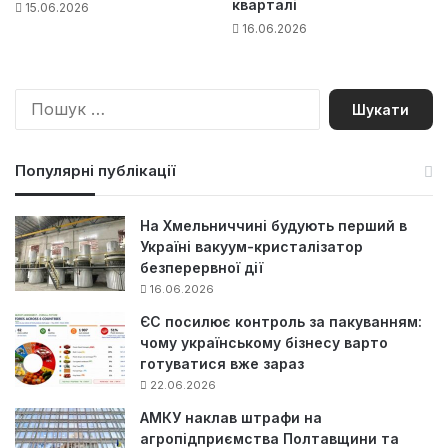
кварталі
15.06.2026
16.06.2026
П
о
ш
у
Популярні публікації
к
:
На Хмельниччині будують перший в
Україні вакуум-кристалізатор
безперервної дії
16.06.2026
ЄС посилює контроль за пакуванням:
чому українському бізнесу варто
готуватися вже зараз
22.06.2026
АМКУ наклав штрафи на
агропідприємства Полтавщини та