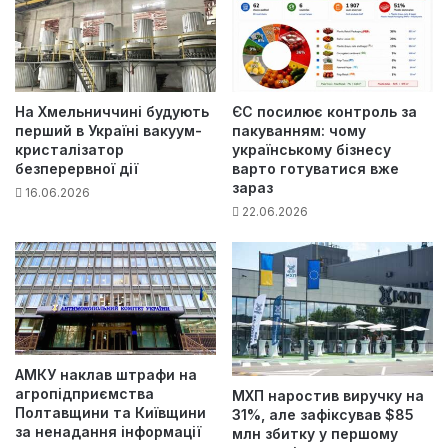
На Хмельниччині будують
ЄС посилює контроль за
перший в Україні вакуум-
пакуванням: чому
кристалізатор
українському бізнесу
безперервної дії
варто готуватися вже
зараз
16.06.2026
22.06.2026
АМКУ наклав штрафи на
агропідприємства
МХП наростив виручку на
Полтавщини та Київщини
31%, але зафіксував $85
за ненадання інформації
млн збитку у першому