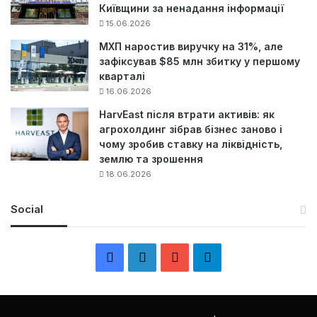
Київщини за ненадання інформації
15.06.2026
МХП наростив виручку на 31%, але
зафіксував $85 млн збитку у першому
кварталі
16.06.2026
HarvEast після втрати активів: як
агрохолдинг зібрав бізнес заново і
чому зробив ставку на ліквідність,
землю та зрошення
18.06.2026
Social
F
L
Y
Т
a
i
o
е
c
n
u
л