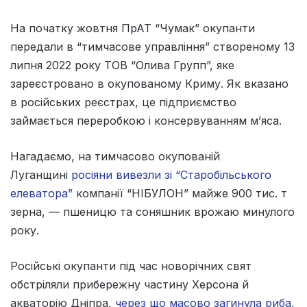
На початку жовтня ПрАТ “Чумак” окупанти
передали в “тимчасове управління” створеному 13
липня 2022 року ТОВ “Олива Групп”, яке
зареєстровано в окупованому Криму. Як вказано
в російських реєстрах, це підприємство
займається переробкою і консервуванням м’яса.
Нагадаємо, на тимчасово окупованій
Луганщині
росіяни вивезли зі “Старобільського
елеватора”
компанії “НІБУЛОН” майже 900 тис. т
зерна, — пшеницю та соняшник врожаю минулого
року.
Російські окупанти під час новорічних свят
обстріляли прибережну частину Херсона й
акваторію Дніпра,
через що масово загинула риба
,