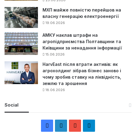
МХП майже повністю перейшов на
власну генерацію електроенергії
19.06.2026
АМКУ наклав штрафи на
агропідприємства Полтавщини та
Київщини за ненадання інформації
15.06.2026
HarvEast після втрати активів: як
агрохолдинг зібрав бізнес заново і
чому зробив ставку на ліквідність,
землю та зрошення
18.06.2026
Social
F
L
Y
Т