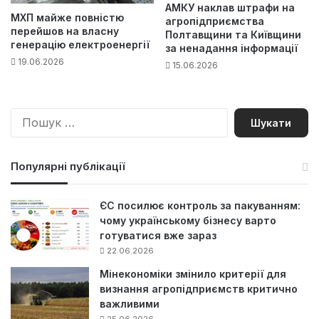
АМКУ наклав штрафи на
МХП майже повністю
агропідприємства
перейшов на власну
Полтавщини та Київщини
генерацію електроенергії
за ненадання інформації
19.06.2026
15.06.2026
П
о
ш
у
Популярні публікації
к
:
ЄС посилює контроль за пакуванням:
чому українському бізнесу варто
готуватися вже зараз
22.06.2026
Мінекономіки змінило критерії для
визнання агропідприємств критично
важливими
25.06.2026