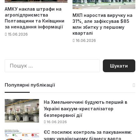
АМКУ наклав штрафи на
агропідприємства
МХП наростив виручку на
Полтавщини та Київщини
31%, але зафіксував $85
за ненадання інформації
млн збитку у першому
кварталі
15.06.2026
16.06.2026
П
о
ш
у
Популярні публікації
к
:
На Хмельниччині будують перший в
Україні вакуум-кристалізатор
безперервної дії
16.06.2026
ЄС посилює контроль за пакуванням:
чому українському бізнесу варто