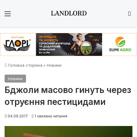
Меню
Ш
Головна сторінка
>
Новини
Новини
Бджоли масово гинуть через
отруєння пестицидами
04.09.2017
1 хвилина читання