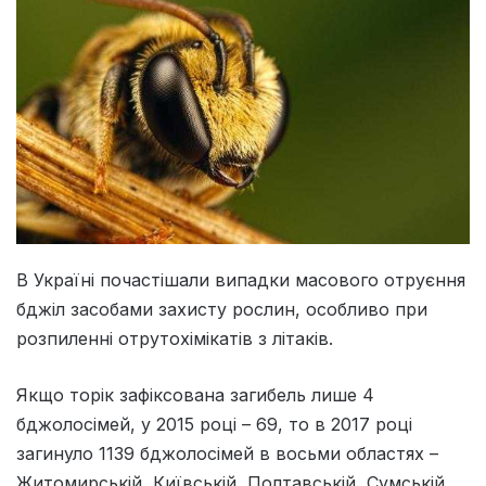
В Україні почастішали випадки масового отруєння
бджіл засобами захисту рослин, особливо при
розпиленні отрутохімікатів з літаків.
Якщо торік зафіксована загибель лише 4
бджолосімей, у 2015 році – 69, то в 2017 році
загинуло 1139 бджолосімей в восьми областях –
Житомирській, Київській, Полтавській, Сумській,