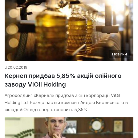
Новини
20.02.2019
Кернел придбав 5,85% акцій олійного
заводу ViOil Holding
Агрохолдинг «Кернел» придбав акції корпорації ViOil
Holding Ltd. Розмір частки компанії Андрія Веревського в
складі ViOil відтепер становить 5,85%.