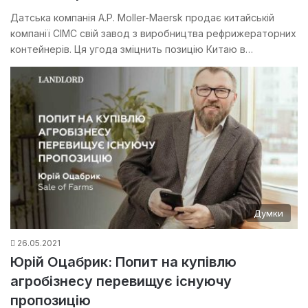
Датська компанія A.P. Moller-Maersk продає китайській
компанії CIMC свій завод з виробництва рефрижераторних
контейнерів. Ця угода зміцнить позицію Китаю в…
Думки
26.05.2021
Юрій Оцабрик: Попит на купівлю
агробізнесу перевищує існуючу
пропозицію