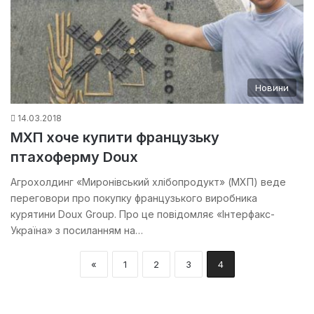
Новини
14.03.2018
МХП хоче купити французьку
птахоферму Doux
Агрохолдинг «Миронівський хлібопродукт» (МХП) веде
переговори про покупку французького виробника
курятини Doux Group. Про це повідомляє «Інтерфакс-
Україна» з посиланням на…
«
1
2
3
4