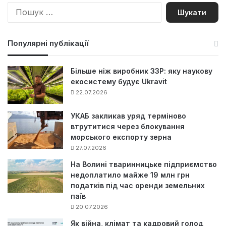
П
о
ш
у
Популярні публікації
к
:
Більше ніж виробник ЗЗР: яку наукову
екосистему будує Ukravit
22.07.2026
УКАБ закликав уряд терміново
втрутитися через блокування
морського експорту зерна
27.07.2026
На Волині тваринницьке підприємство
недоплатило майже 19 млн грн
податків під час оренди земельних
паїв
20.07.2026
Як війна, клімат та кадровий голод