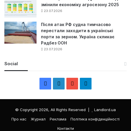
змінили економіку агросезону 2025
23.07.2026
Після атак РФ судна тимчасово
перестали заходити в українські
порти за зерном. Україна скликає
Радбез ООН
23.07.2026
Social
F
L
Y
Т
a
i
o
е
c
n
u
л
© Copyright 2026, All Rights Reserved |
Landlord.ua
e
k
T
е
Про нас
Журнал
Реклама
Політика конфіденційності
Контакти
b
e
u
г