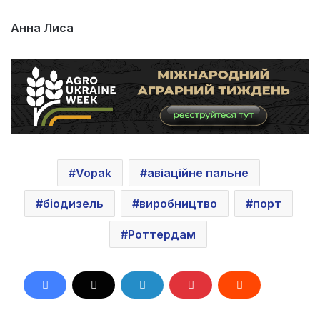
Анна Лиса
Vopak
авіаційне пальне
біодизель
виробництво
порт
Роттердам