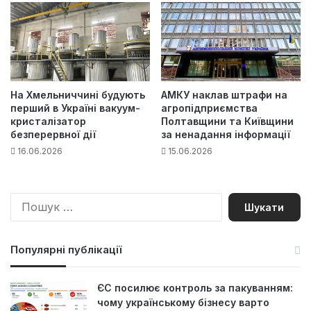
На Хмельниччині будують
АМКУ наклав штрафи на
перший в Україні вакуум-
агропідприємства
кристалізатор
Полтавщини та Київщини
безперервної дії
за ненадання інформації
16.06.2026
15.06.2026
П
о
ш
у
Популярні публікації
к
:
ЄС посилює контроль за пакуванням:
чому українському бізнесу варто