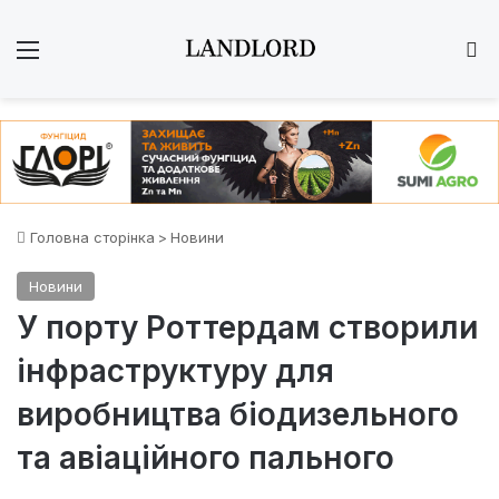
Меню
Ш
Головна сторінка
>
Новини
Новини
У порту Роттердам створили
інфраструктуру для
виробництва біодизельного
та авіаційного пального