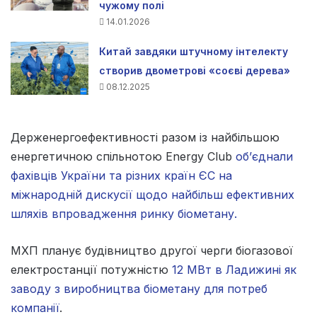
чужому полі
14.01.2026
Китай завдяки штучному інтелекту
створив двометрові «соєві дерева»
08.12.2025
Держенергоефективності разом із найбільшою
енергетичною спільнотою Energy Club
об’єднали
фахівців України та різних країн ЄС на
міжнародній дискусії щодо найбільш ефективних
шляхів впровадження ринку біометану.
МХП планує будівництво другої черги біогазової
електростанції потужністю
12 МВт в Ладижині як
заводу з виробництва біометану для потреб
компанії
.