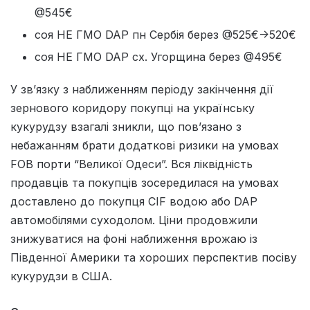
@545€
соя НЕ ГМО DAP пн Сербія берез @525€->520€
соя НЕ ГМО DAP cх. Угорщина берез @495€
У зв’язку з наближенням періоду закінчення дії
зернового коридору покупці на українську
кукурудзу взагалі зникли, що пов’язано з
небажанням брати додаткові ризики на умовах
FOB порти “Великої Одеси”. Вся ліквідність
продавців та покупців зосередилася на умовах
доставлено до покупця CIF водою або DAP
автомобілями суходолом. Ціни продовжили
знижуватися на фоні наближення врожаю із
Південної Америки та хороших перспектив посіву
кукурудзи в США.