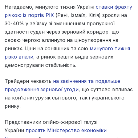
Нагадаємо, минулого тижня Україні
ставки фрахту
річкою із портів РІК
(Рені, Ізмаїл, Кілія) зросли на
30-40% у зв’язку зі зменшенням пропускної
здатності суден через зерновий коридор, що
своєю чергою вплинуло на ціноутворення на
ринках. Ціни на соняшник та сою
минулого тижня
різко впали
, а ринок решти видів зернових
демонстрували стабільність.
Трейдери чекають
на закінчення та подальше
продовження зернової угоди
, що суттєво впливає
на кон’юнктуру як світового, так і українського
ринку.
Представники олійно-жирової галузі
України
просять Міністерство економіки