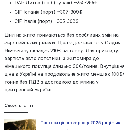
DAP Литва (пн.) (фураж) ~250-255€
CIF Іспанія (порт) ~307-309$
CIF Італія (порт) ~305-308$
Ціни на жито тримаються без особливих змін на
європейських ринках. Ціна з доставкою у Східну
Німеччину складає 210€ за тонну. Для прикладу:
вартість авто логістики з Житомира до
німецького покупця близько 90€/тонна. Внутрішня
ціна в Україні на продовольче жито менш як 100$/
тонна без ПДВ з доставкою до млина у
центральній Україні.
Схожі статті
Прогноз цін на зерно у 2025 році – які