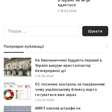
в Україні: як їм це
вдається
15.03.2024
П
о
ш
у
Популярні публікації
к
:
На Хмельниччині будують перший в
Україні вакуум-кристалізатор
безперервної дії
16.06.2026
ЄС посилює контроль за пакуванням:
чому українському бізнесу варто
готуватися вже зараз
22.06.2026
АМКУ наклав штрафи на