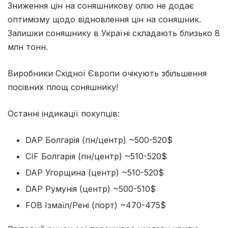
Зниження цін на соняшникову олію не додає
оптимізму щодо відновлення цін на соняшник.
Залишки соняшнику в Україні складають близько 8
млн тонн.
Виробники Східної Європи очікують збільшення
посівних площ соняшнику!
Останні індикації покупців:
DAP Болгарія (пн/центр) ~500-520$
CIF Болгарія (пн/центр) ~510-520$
DAP Угорщина (центр) ~510-520$
DAP Румунія (центр) ~500-510$
FOB Ізмаїл/Рені (порт) ~470-475$