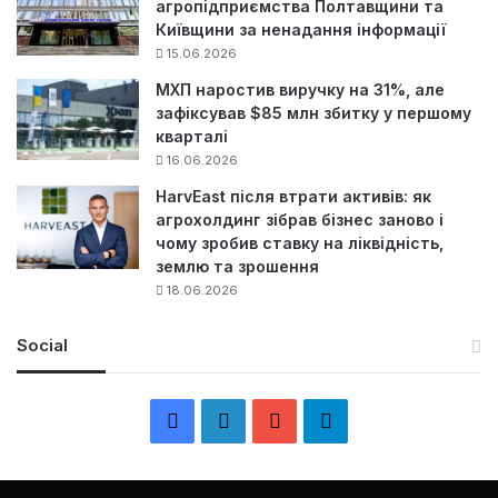
агропідприємства Полтавщини та
Київщини за ненадання інформації
15.06.2026
МХП наростив виручку на 31%, але
зафіксував $85 млн збитку у першому
кварталі
16.06.2026
HarvEast після втрати активів: як
агрохолдинг зібрав бізнес заново і
чому зробив ставку на ліквідність,
землю та зрошення
18.06.2026
Social
F
L
Y
Т
a
i
o
е