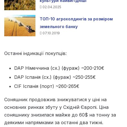
культури найвигідніші
02.04.2025
ТОП-10 агрохолдингів за розміром
земельного банку
07.10.2019
Останні індикації покупців:
DAP Німеччина (сх.) (фураж) ~200-210€
DAP Іспанія (сх.) (фураж) ~250-255€
CIF Іспанія (порт) ~260-265€
Соняшник продовжив знижуватися у ціні на
основних ринках збуту у Східній Європі. Ціна
соняшнику знизилася майже до 60$ на тонну за
деякими напрямками за останні два тижні.