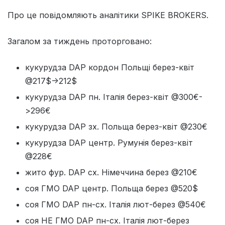
Про це повідомляють аналітики SPIKE BROKERS.
Загалом за тиждень проторговано:
кукурудза DAP кордон Польщі берез-квіт
@217$->212$
кукурудза DAP пн. Італія берез-квіт @300€-
>296€
кукурудза DAP зх. Польща берез-квіт @230€
кукурудза DAP центр. Румунія берез-квіт
@228€
жито фур. DAP сх. Німеччина берез @210€
соя ГМО DAP центр. Польща берез @520$
соя ГМО DAP пн-сх. Італія лют-берез @540€
соя НЕ ГМО DAP пн-сх. Італія лют-берез