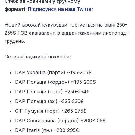
Стеж за новинами у зручному
форматі:
Підписуйся на наш Twitter
Новий врожай кукурудзи торгується на рівні 250-
255$ FOB еквівалент із відвантаженням листопад-
грудень.
Останні індикації покупців:
DAP Україна (порти) ~195-205$
DAP Польща (кордон) ~195-200$
DAP Польща (порт) ~250-254€
DAP Польща (зх.) ~225-230€
CIF Румунія (порт) ~265-275$
DAP Словаччина (кордон) ~200-205$
DAP Італія (пн.) ~280-295€