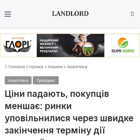
Меню
Ш
Головна сторінка
>
Новини
>
Аналітика
Аналітика
Трейдинг
Ціни падають, покупців
меншає: ринки
уповільнилися через швидке
закінчення терміну дії