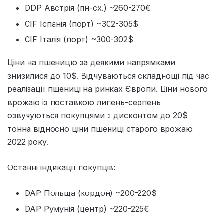
DDP Австрія (пн-сх.) ~260-270€
CIF Іспанія (порт) ~302-305$
CIF Італія (порт) ~300-302$
Ціни на пшеницю за деякими напрямками
знизилися до 10$. Відчуваються складнощі під час
реалізації пшениці на ринках Європи. Ціни нового
врожаю із поставкою липень-серпень
озвучуються покупцями з дисконтом до 20$
тонна відносно ціни пшениці старого врожаю
2022 року.
Останні індикації покупців:
DAP Польща (кордон) ~200-220$
DAP Румунія (центр) ~220-225€