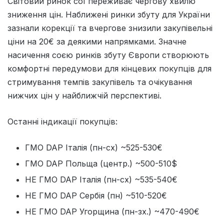
Світовий ринок сої переживає чергову хвилю
зниження цін. Наближені ринки збуту для України
зазнали корекції та вчергове знизили закупівельні
ціни на 20€ за деякими напрямками. Значне
насичення соєю ринків збуту Європи створюють
комфортні передумови для кінцевих покупців для
стримування темпів закупівель та очікування
нижчих цін у найближчій перспективі.
Останні індикації покупців:
ГМО DAP Італія (пн-сх) ~525-530€
ГМО DAP Польща (центр.) ~500-510$
НЕ ГМО DAP Італія (пн-сх) ~535-540€
НЕ ГМО DAP Сербія (пн) ~510-520€
НЕ ГМО DAP Угорщина (пн-зх.) ~470-490€