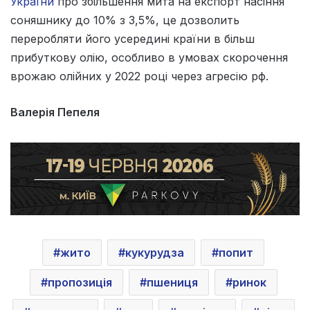
України
про збільшення мита на експорт насіння
соняшнику до 10% з 3,5%, це дозволить
переробляти його усередині країни в більш
прибуткову олію, особливо в умовах скорочення
врожаю олійних у 2022 році через агресію рф.
Валерія Пепеля
жито
кукурудза
попит
пропозиція
пшениця
ринок